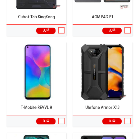
سعر ومواصفات الموبايل ←
سعر ومواصفات الموبايل ←
Cubot Tab KingKong
AGM PAD P1
قارن
قارن
الشاشة:
6.3 أنش
الشاشة:
6.78 بوصة
الكاميرا:
أحادية:- 8 ميجا بكسل
الكاميرا:
50+50 ميجا بيكسل
الذاكرة العشوائية:
3 جيجابايت
الذاكرة العشوائية:
12 جيجابايت
البطارية:
3850 ملى أمبير
البطارية:
5800 ملى امبير
نظام التشغيل:
أندرويد 13
نظام التشغيل:
أندرويد 15
المعالج:
Helio A22
المعالج:
Snapdragon 8 Gen 2
سعر ومواصفات الموبايل ←
سعر ومواصفات الموبايل ←
T-Mobile REVVL 9
Ulefone Armor X13
قارن
قارن