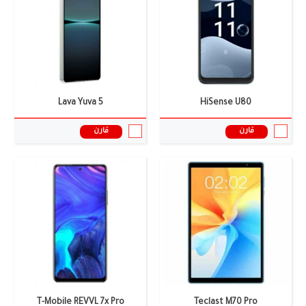
الذاكرة العشوائية:
12/14 جيجابايت
الذاكرة العشوائية:
6/8 جيجابايت
البطارية:
7400 ملى امبير
البطارية:
5300 ملى امبير
نظام التشغيل:
أندرويد 14
نظام التشغيل:
أندرويد 14
المعالج:
Unisoc Tiger T620
المعالج:
Dimensity 1200
سعر ومواصفات الموبايل ←
سعر ومواصفات الموبايل ←
Lava Yuva 5
HiSense U80
قارن
قارن
الشاشة:
6.74 بوصة
الشاشة:
6.65 بوصة
الكاميرا:
5+50 ميجا بيكسل
الكاميرا:
2+50 ميجا بيكسل
الذاكرة العشوائية:
8 جيجابايت
الذاكرة العشوائية:
8 جيجابايت
البطارية:
5865 ملى امبير
البطارية:
5600 ملى أمبير
نظام التشغيل:
أندرويد 16
نظام التشغيل:
أندرويد 15
المعالج:
Helio P80
المعالج:
Tiger T770
سعر ومواصفات الموبايل ←
سعر ومواصفات الموبايل ←
T-Mobile REVVL 7x Pro
Teclast M70 Pro