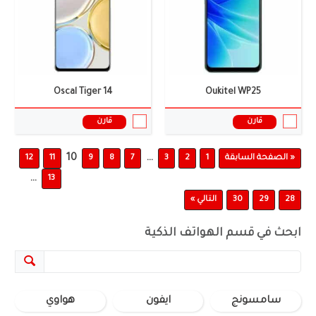
Oscal Tiger 14
Oukitel WP25
قارن
قارن
10
…
« الصفحة السابقة
1
2
3
7
8
9
11
12
…
13
28
29
30
التالي »
ابحث في قسم الهواتف الذكية
سامسونج
ايفون
هواوي