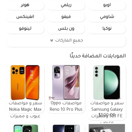
اوبو
ريلمي
هونر
شاومي
فيفو
انفينكس
نوكيا
ون بلس
لينوفو
جميع الماركات
الموبايلات المضافة حديثًا
سعر و مواصفات
مواصفات Oppo
سعر و مواصفات
Nokia Magic Max
Reno 10 Pro Plus
Samsung Galaxy
$500.00
S23 FE ومميزات
عيوب و مميزات
وعيوب