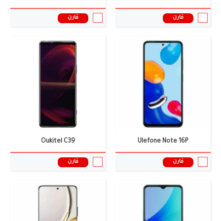
قارن
قارن
الشاشة:
6.58 بوصة
الشاشة:
6.67 بوصة
الكاميرا:
2+48 ميجا بيكسل
الكاميرا:
2+108 ميجا بيكسل
الذاكرة العشوائية:
12 جيجابايت
الذاكرة العشوائية:
12/14 جيجابايت
البطارية:
11,500 ملى أمبير
البطارية:
5400 ملى أمبير
نظام التشغيل:
أندرويد 15
نظام التشغيل:
اندرويد 15
المعالج:
Unisoc T620
المعالج:
Snapdragon 888 Plus
سعر ومواصفات الموبايل ←
سعر ومواصفات الموبايل ←
Oukitel C39
Ulefone Note 16P
قارن
قارن