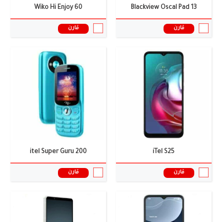
Wiko Hi Enjoy 60
Blackview Oscal Pad 13
قارن
قارن
الشاشة:
6.6 بوصة
الشاشة:
6.78 بوصة
الكاميرا:
5+48 ميجا بيكسل
الكاميرا:
2+8+16 ميجا بيكسل
الذاكرة العشوائية:
4/6 جيجابايت
الذاكرة العشوائية:
6 جيجابايت
البطارية:
4500 ملى أمبير
البطارية:
5400 ملى امبير
نظام التشغيل:
أندرويد 14
نظام التشغيل:
أندرويد 15
المعالج:
Spreadtrum SC7800E
المعالج:
Helio P80
سعر ومواصفات الموبايل ←
سعر ومواصفات الموبايل ←
itel Super Guru 200
iTel S25
قارن
قارن
الشاشة:
10.33 بوصة
الشاشة:
6.86 بوصة
الكاميرا:
24 ميجا بكسل
الكاميرا:
2+8+64 ميجا بيكسل