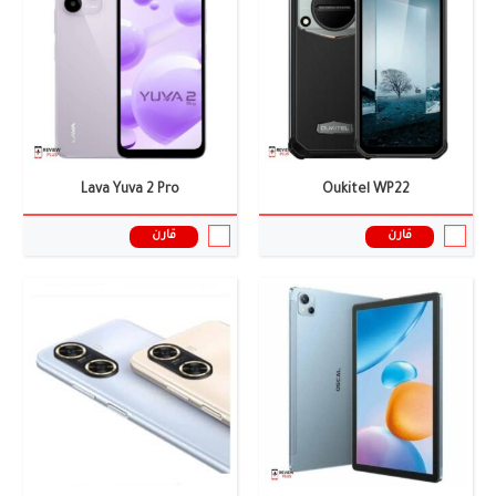
الكاميرا:
0.3+13 ميجا بيكسل
الكاميرا:
2+8+48 ميجا بيكسل
الذاكرة العشوائية:
8 جيجابايت رام
الذاكرة العشوائية:
8 جيجابايت
البطارية:
7680 ملى أمبير
البطارية:
6000 ملى امبير
نظام التشغيل:
أندرويد 12 واجهه المستخدم Doke OS_P 3.0
نظام التشغيل:
HarmonyOS
المعالج:
Unisoc T606
المعالج:
Dimensity 700
سعر ومواصفات الموبايل ←
سعر ومواصفات الموبايل ←
Lava Yuva 2 Pro
Oukitel WP22
قارن
قارن
الشاشة:
6.74 بوصة
الشاشة:
1.8 بوصة
الكاميرا:
24+50 ميجا بيكسل
الكاميرا:
أحادية:- 1.3 ميجا بكسل
الذاكرة العشوائية:
12 جيجابايت
الذاكرة العشوائية:
-
البطارية:
5400 ملى امبير
البطارية:
1200 ملى أمبير، تدوم 21 يومًا
نظام التشغيل:
أندرويد 14
نظام التشغيل:
المعالج:
Helio P90
المعالج:
SC6531E
سعر ومواصفات الموبايل ←
سعر ومواصفات الموبايل ←