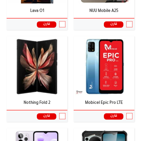
Lava O1
NUU Mobile A25
قارن
قارن
الشاشة:
6.79 انش
الشاشة:
6.5 بوصة
الكاميرا:
64 + 24 + 2 ميجا بكسل
الكاميرا:
13 ميجا بيكسل + VGA + VGA
الذاكرة العشوائية:
8 جيجابايت RAM
الذاكرة العشوائية:
4 جيجابايت
البطارية:
10000 ملى أمبير
البطارية:
5000 ملى أمبير
نظام التشغيل:
أندرويد 13
نظام التشغيل:
أندرويد 12
المعالج:
Helio P90
المعالج:
Helio G37
سعر ومواصفات الموبايل ←
سعر ومواصفات الموبايل ←
Nothing Fold 2
Mobicel Epic Pro LTE
قارن
قارن
الشاشة:
10.1 أنش
الشاشة:
6.7 أنش