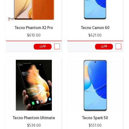
نظام التشغيل:
أندرويد 15
نظام التشغيل:
أندرويد 14
المعالج:
Helio G99
المعالج:
Dimensity 9000+
سعر ومواصفات الموبايل ←
سعر ومواصفات الموبايل ←
Tecno Phantom X2 Pro
Tecno Camon 60
$610.00
$621.00
قارن
قارن
الشاشة:
6.67 بوصة
الشاشة:
6.68 بوصة
الكاميرا:
2+108+50 ميجا بيكسل
الكاميرا:
50+64 ميجا بيكسل
الذاكرة العشوائية:
8 جيجابايت
الذاكرة العشوائية:
12 جيجابايت
البطارية:
5000 ملى أمبير
البطارية:
6500 ملى أمبير
نظام التشغيل:
أندرويد 13 واجهه المستخدم HIOS 13
نظام التشغيل:
اندرويد 16
المعالج:
Dimensity 8050
المعالج:
Snapdragon 8 Plus Gen 1
سعر ومواصفات الموبايل ←
سعر ومواصفات الموبايل ←
Tecno Phantom Ultimate
Tecno Spark 50
$539.00
$551.00