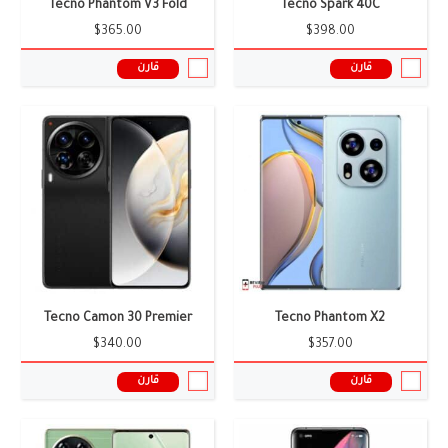
Tecno Phantom V3 Fold
Tecno Spark 40C
$365.00
$398.00
قارن
قارن
الشاشة:
6.62 بوصة
الشاشة:
6.78 بوصة
الكاميرا:
8+50 ميجا بيكسل
الكاميرا:
0.08+108 ميجا بيكسل
الذاكرة العشوائية:
8 جيجابايت
الذاكرة العشوائية:
8 جيجابايت
البطارية:
5650 ملى أمبير
البطارية:
5000 ملى أمبير
نظام التشغيل:
اندرويد 14
نظام التشغيل:
أندرويد 14
المعالج:
Snapdragon 870
المعالج:
Helio G99 Ultimate
سعر ومواصفات الموبايل ←
سعر ومواصفات الموبايل ←
Tecno Camon 30 Premier
Tecno Phantom X2
$340.00
$357.00
قارن
قارن