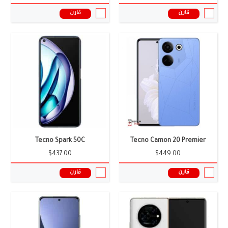
قارن
قارن
الشاشة:
7.89 بوصة
الشاشة:
6.69 بوصة
الكاميرا:
2+50+64 ميجا بيكس
الكاميرا:
50+64 ميجا بيكسل
الذاكرة العشوائية:
14 جيجابايت
الذاكرة العشوائية:
12 جيجابايت
البطارية:
5549 ملى امبير
البطارية:
6000 ملى أمبير
نظام التشغيل:
اندرويد 15
نظام التشغيل:
أندرويد 15
المعالج:
Snapdragon 8 Gen 3
المعالج:
Helio G95
سعر ومواصفات الموبايل ←
سعر ومواصفات الموبايل ←
Tecno Spark 50C
Tecno Camon 20 Premier
$437.00
$449.00
قارن
قارن
الشاشة:
6.66 بوصة
الشاشة:
7.88 بوصة
الكاميرا:
50+50 ميجا بيكسل
الكاميرا:
2+50+50 ميجا بيكس