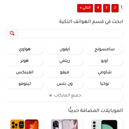
1
2
3
4
التالي »
ابحث في قسم الهواتف الذكية
سامسونج
ايفون
هواوي
اوبو
ريلمي
هونر
شاومي
فيفو
انفينكس
نوكيا
ون بلس
لينوفو
جميع الماركات
الموبايلات المضافة حديثًا