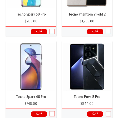
سعر ومواصفات الموبايل ←
سعر ومواصفات الموبايل ←
Tecno Spark 50 Pro
Tecno Phantom V Fold 2
$955.00
$1,255.00
قارن
قارن
الشاشة:
6.91 بوصة
الشاشة:
7.9 بوصة
الكاميرا:
64+64 ميجا بيكسل
الكاميرا:
5+64+64 ميجا بيكسل
الذاكرة العشوائية:
12 جيجابايت
الذاكرة العشوائية:
14/16 جيجابايت
البطارية:
5200 ملى امبير
البطارية:
5900 ملى امبير
نظام التشغيل:
أندرويد 14
نظام التشغيل:
اندرويد 16
المعالج:
Dimensity 9000
المعالج:
Snapdragon 8 Gen 4
سعر ومواصفات الموبايل ←
سعر ومواصفات الموبايل ←
Tecno Spark 40 Pro
Tecno Pova 8 Pro
$748.00
$844.00
قارن
قارن