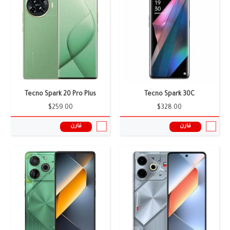
الشاشة:
6.71 بوصة
الشاشة:
6.78 انش
الكاميرا:
مزدوجة: 50+2 ميجا بيكسل
الكاميرا:
ثلاثية: 108 + 2 + 0.08 ميجا بكسل
الذاكرة العشوائية:
8 جيجابايت
الذاكرة العشوائية:
8/12 جيجابايت
البطارية:
7000 ملى أمبير
البطارية:
6000mAh
نظام التشغيل:
اندرويد 14
نظام التشغيل:
أندرويد 14 واجهه المستخدم HIOS 14
المعالج:
Helio G99
المعالج:
Dimensity 6080
سعر ومواصفات الموبايل ←
سعر ومواصفات الموبايل ←
Tecno Spark 20 Pro Plus
Tecno Spark 30C
$259.00
$328.00
قارن
قارن
الشاشة:
6.67 بوصة، أموليد
الشاشة:
6.78 بوصة
الكاميرا:
2+64 ميجا بيكسل + QVGA
الكاميرا:
ثلاثية: 50+50+2 ميجا بكسل
الذاكرة العشوائية:
8 جيجابايت
الذاكرة العشوائية:
-
البطارية:
5000 ملى أمبير، 33 واط سلكي
البطارية:
5000 ملى أمبير
نظام التشغيل:
أندرويد 13 واجهه المستخدم HIOS 13
نظام التشغيل:
أندرويد 14 واجهه المستخدم HIOS 14
المعالج:
Helio G99
المعالج:
Dimensity 8200 Ultimate
سعر ومواصفات الموبايل ←
سعر ومواصفات الموبايل ←