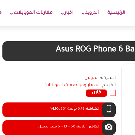
الرئيسية
اندرويد
اخبار
مقارنات الموبايلات
ه
Asus ROG Phone 6 Ba
الشركة:
اسوس
القسم:
أسعار ومواصفات الموبايلات
قارن
الشاشة
:
6.78 بوصة (AMOLED)
الكاميرا
:
ثلاثية: 50 + 13 + 5 ميجا بكسل