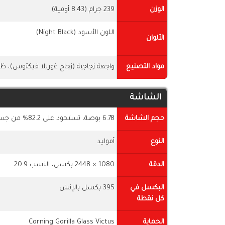
الوزن
239 جرام (8.43 أوقية)
اللون الأسود (Night Black)
الألوان
مواد التصنيع
واجهة زجاجية (زجاج غوريلا فيكتوس)، ظهر
الشاشة
حجم الشاشة
6.78 بوصة، تستحوذ على 82.2% من جسم الموبايل
النوع
أموليد
الدقة
1080 × 2448 بكسل، النسب 20:9
البكسل في
395 بكسل بالإنش
كل نقطة
الحماية
Corning Gorilla Glass Victus