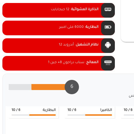
الذاكرة العشوائية
:
12 جيجابايت
البطارية
:
6000 ملى امبير
نظام التشغيل
:
أندرويد 12
المعالج
:
سناب دراجون 8+ جين 1
6
لس
6
/ 10
الكاميرا
6
/ 10
البطارية
6
/ 10