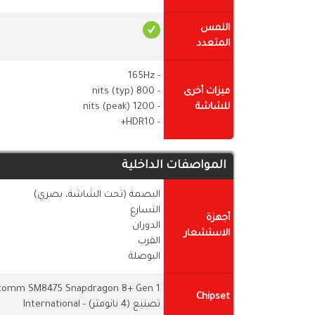
اللمس
المتعدد
- 165Hz
ميزات أخرى
- 800 nits (typ)
للشاشة
- 1200 nits (peak)
- HDR10+
المواصفات الداخلية
البصمة (تحت الشاشة، بصري)
التسارع
أجهزة
الدوران
الاستشعار
القرب
البوصلة
Chipset
تصنيع (4 نانومتر) - International