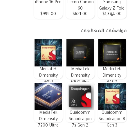
iPhone 16 Pro
Tecno Camon
Samsung
60
Galaxy Z Fold
$999.00
$621.00
$1,344.00
6
مواصفات المعالجات
Mediatek
MediaTek
MediaTek
Dimensity
Dimensity
Dimensity
9300
6100 Plus
8400
MediaTek
Qualcomm
Qualcomm
Dimensity
Snapdragon
Snapdragon 8
7200 Ultra
7s Gen 2
Gen 3