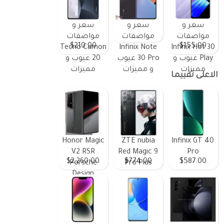
سعر و
سعر و
سعر و
مواصفات
مواصفات
مواصفات
$210.00
$155.00
Tecno Camon
Infinix Note
Infinix Hot 30
Play عيوب و
30 Pro عيوب
20 عيوب و
مميزات
و مميزات
مميزات
الاعلى تقييما
Honor Magic
ZTE nubia
Infinix GT 40
V2 RSR
Red Magic 9
Pro
$2,260.00
$774.00
$587.00
Porsche
Pro Plus
Design