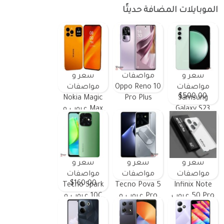
الموبايلات المضافة حديثًا
سعر و
مواصفات
سعر و
مواصفات
Oppo Reno 10
مواصفات
$500.00
Nokia Magic
Pro Plus
Samsung
Galaxy S23
Max عيوب و
FE ومميزات
مميزات
وعيوب
سعر و
سعر و
سعر و
مواصفات
مواصفات
مواصفات
$160.00
Tecno Spark
Tecno Pova 5
Infinix Note
50 Pro عيوب
Pro عيوب و
10C عيوب و
و مميزات
مميزات
مميزات