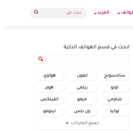
بحث
واتف
المزيد
عن
ابحث في قسم الهواتف الذكية
سامسونج
ايفون
هواوي
اوبو
ريلمي
هونر
شاومي
فيفو
انفينكس
نوكيا
ون بلس
لينوفو
جميع الماركات