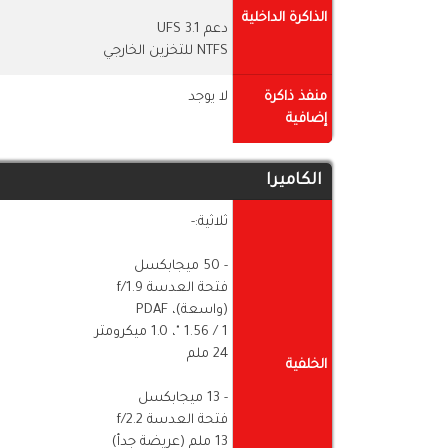
الذاكرة الداخلية
دعم UFS 3.1
NTFS للتخزين الخارجي
منفذ ذاكرة
لا يوجد
إضافية
الكاميرا
ثلاثية:-
- 50 ميجابكسل
فتحة العدسة f/1.9
(واسعة)، PDAF
1 / ​​1.56 "، 1.0 ميكرومتر
24 ملم
الخلفية
- 13 ميجابكسل
فتحة العدسة f/2.2
13 ملم (عريضة جدأ)