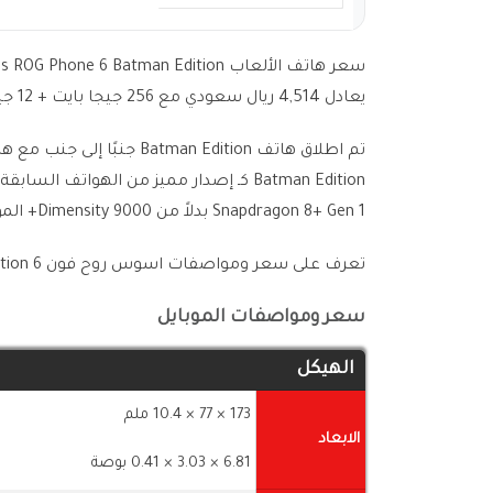
يعادل 4,514 ريال سعودي مع 256 جيجا بايت + 12 جيجا ذاكرة وصول عشوائي.
تم اطلاق هاتف Batman Edition جنبًا إلى جنب مع هاتف
Batman Edition كـ إصدار مميز من الهوات
Snapdragon 8+ Gen 1 بدلاً من Dimensity 9000+ الموجود في هاتفي 6D / 6D Ultimate.
تعرف على سعر ومواصفات اسوس روح فون 6 Batman Edition والتفاصيل الكاملة للهاتف من الجداول التالية:-
سعر ومواصفات الموبايل
الهيكل
173 × 77 × 10.4 ملم
الابعاد
6.81 × 3.03 × 0.41 بوصة