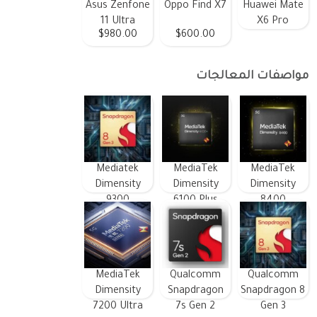
Asus Zenfone
Oppo Find X7
Huawei Mate
11 Ultra
X6 Pro
$980.00
$600.00
مواصفات المعالجات
Mediatek
MediaTek
MediaTek
Dimensity
Dimensity
Dimensity
9300
6100 Plus
8400
MediaTek
Qualcomm
Qualcomm
Dimensity
Snapdragon
Snapdragon 8
7200 Ultra
7s Gen 2
Gen 3