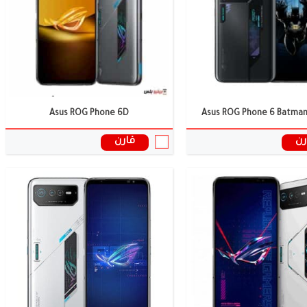
البطارية:
6000 ملى امبير
ل:
أندرويد 12
نظام التشغيل:
أندرويد 12
المعالج:
Snapdragon 8+ Gen 1
ات الموبايل ←
سعر ومواصفات الموبايل ←
Asus ROG Phone 6D
Asus ROG Phone 6 Batman
رن
قارن
الشاشة:
6.67 بوصة
 12 ميجا بكسل
الكاميرا:
ثلاثية: 64+8+12 ميجا بكسل
وائية:
8/16 جيجابايت
الذاكرة العشوائية:
8 جيجابايت
البطارية:
5000 ملى امبير
ل:
اندرويد 12 - ZenUI
نظام التشغيل:
اندرويد 11
المعالج:
Snapdragon 888 5G
ات الموبايل ←
سعر ومواصفات الموبايل ←