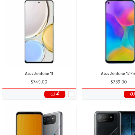
الشاشة:
6.78 بوصة (AMOLED)
 ميجا بكسل
الكاميرا:
50 + 13 + 5 ميجا بكسل
وائية:
12 جيجابايت
الذاكرة العشوائية:
16 / 12 جيجابايت
البطارية:
6000 ملى امبير
ل:
أندرويد 12
نظام التشغيل:
أندرويد 12
راجون 8+ جين 1
المعالج:
Dimensity 9000+
ات الموبايل ←
سعر ومواصفات الموبايل ←
Asus Zenfone 11
Asus Zenfone 12 Pr
$749.00
$789.00
رن
قارن
الشاشة:
6.78 بوصة
الكاميرا:
ثلاثية
وائية:
18 جيجابايت
الذاكرة العشوائية:
8/12/16 جيجابايت