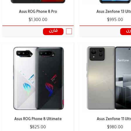
Asus ROG Phone 8 Pro
Asus Zenfone 13 Ult
$1,300.00
$995.00
رن
قارن
الشاشة:
6.81 بوصة
الكاميرا:
50 + 50 + 12 ميجا بكسل
وائية:
8/16 جيجا رام
الذاكرة العشوائية:
18/20 جيجابايت
البطارية:
6600 ملى امبير
ل:
أندرويد 13
نظام التشغيل:
اندرويد 15
المعالج:
Snapdragon 8 Plus Gen 1
ات الموبايل ←
سعر ومواصفات الموبايل ←
Asus ROG Phone 8 Ultimate
Asus Zenfone 11 Ult
$825.00
$980.00