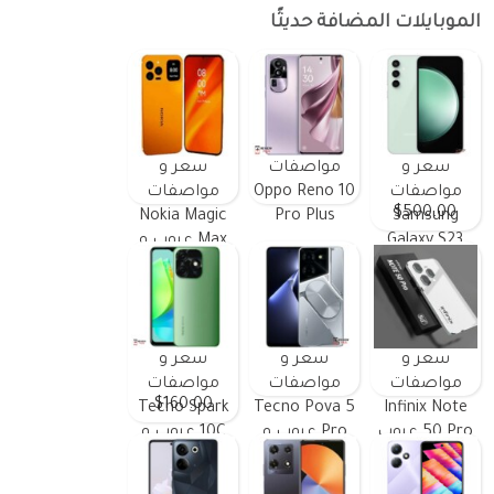
الموبايلات المضافة حديثًا
سعر و
مواصفات
سعر و
مواصفات
Oppo Reno 10
مواصفات
$500.00
Nokia Magic
Pro Plus
Samsung
Galaxy S23
Max عيوب و
FE ومميزات
مميزات
وعيوب
سعر و
سعر و
سعر و
مواصفات
مواصفات
مواصفات
$160.00
Tecno Spark
Tecno Pova 5
Infinix Note
50 Pro عيوب
Pro عيوب و
10C عيوب و
و مميزات
مميزات
مميزات