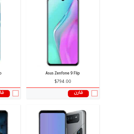
الشاشة:
6.78 بوصة
الشاشة:
6.78 بوصة (AMOLED)
الكاميرا:
ثلاثية
الكاميرا:
ثلاثية: 50 + 13 + 5
الذاكرة العشوائية:
16 جيجابايت
الذاكرة العش
البطارية:
6000 ملى امبير
البطارية:
6000 ملى امبير
نظام التشغيل:
أندرويد 12
نظام التشغي
المعالج:
Dimensity 9000+
المعالج:
سناب د
سعر ومواصفات الموبايل ←
سعر ومواصف
o
Asus Zenfone 9 Flip
$794.00
قارن
قا
الشاشة:
6.78 بوصة
الشاشة:
6.78 بوصة (AMOLED)
الكاميرا:
8+13+50 ميجابكسل
الكاميرا:
50 + 13 + 5 ميجا بكسل
الذاكرة العشوائية:
12/16 جيجابايت رام
الذاكرة العش