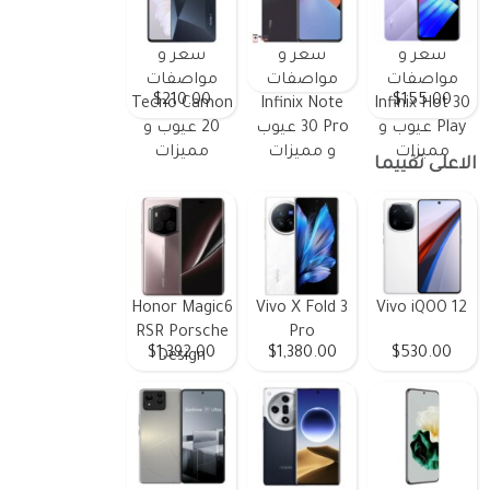
سعر و
سعر و
سعر و
مواصفات
مواصفات
مواصفات
$210.00
$155.00
Tecno Camon
Infinix Note
Infinix Hot 30
Play عيوب و
30 Pro عيوب
20 عيوب و
مميزات
و مميزات
مميزات
الاعلى تقييما
Honor Magic6
Vivo X Fold 3
Vivo iQOO 12
RSR Porsche
Pro
$1,392.00
$1,380.00
$530.00
Design