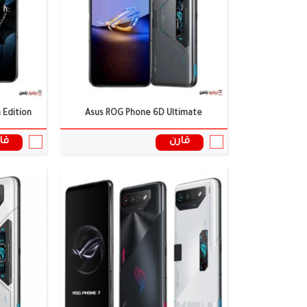
البطارية:
6000 مللي أمبير
البطارية:
6000 ملى امبير
نظام التشغيل:
أندرويد 13
نظام التشغي
المعالج:
Snapdragon 8 Gen 2
المعالج:
Snapdragon 8 Plus Gen 1
سعر ومواصفات الموبايل ←
سعر ومواصف
 Edition
Asus ROG Phone 6D Ultimate
قارن
قا
الشاشة:
6.78 بوصة
الشاشة:
5.92 بوصة (Super AMOLED)
الكاميرا:
64+13+5 ميجا بكسل
الكاميرا:
مزدوجة: 50 +
الذاكرة العشوائية:
8/12/16 جيجابايت
الذاكرة العش
البطارية:
6000 ملى امبير
البطارية:
4300 ملى امبير
نظام التشغيل:
اندرويد 11
نظام التشغي
المعالج:
سناب دراجون 888
المعالج:
Snapdragon 8+ Gen 1
سعر ومواصفات الموبايل ←
سعر ومواصف