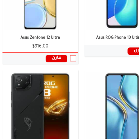
ات الموبايل ←
سعر ومواصفات الموبايل ←
Asus Zenfone 12 Ultra
Asus ROG Phone 10 Ult
$916.00
رن
قارن
الشاشة:
6.78 بوصة
جا بيكسل
الكاميرا:
2+13+50 ميجا بيكسل
وائية:
12/16 جيجا رام
الذاكرة العشوائية:
16 - 24 جيجابايت
البطارية:
6000 ملى امبير
ل:
أندرويد 14
نظام التشغيل:
اندرويد 14
المعالج:
Snapdragon 8 Gen 3
ات الموبايل ←
سعر ومواصفات الموبايل ←