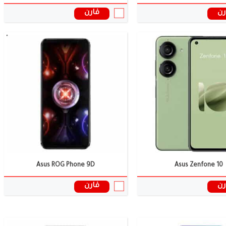
رن
قارن
الشاشة:
6.6 بوصة
الكاميرا:
64 + 50 ميجا بكسل
وائية:
14/16 جيجابايت
الذاكرة العشوائية:
12 جيجابايت
البطارية:
4600 ملى امبير
ل:
اندرويد 16
نظام التشغيل:
اندرويد 15
المعالج:
Snapdragon 8+ Gen 3
ات الموبايل ←
سعر ومواصفات الموبايل ←
Asus ROG Phone 9D
Asus Zenfone 10
رن
قارن