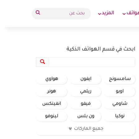
بحث
واتف
المزيد
عن
ابحث في قسم الهواتف الذكية
سامسونج
ايفون
هواوي
اوبو
ريلمي
هونر
شاومي
فيفو
انفينكس
نوكيا
ون بلس
لينوفو
جميع الماركات