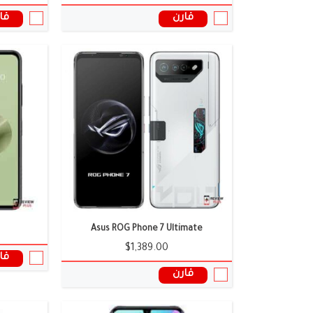
قارن
قا
الشاشة:
6.86 بوصة
الشاشة:
6.64 بوصة
الكاميرا:
64 + 50 + 50 ميجا بكسل
الكاميرا:
108 + 108 ميجا بكسل
الذاكرة العشوائية:
20 جيجابايت
الذاكرة العش
البطارية:
6844 ملى امبير
البطارية:
4777 ملى امبير
نظام التشغيل:
اندرويد 17
نظام التشغي
المعالج:
Dimensity 9000 Plus
المعالج:
Snapdragon 8 Gen 5
سعر ومواصفات الموبايل ←
سعر ومواصف
Asus ROG Phone 7 Ultimate
$1,389.00
قا
قارن