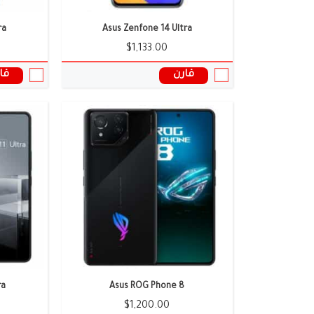
ra
Asus Zenfone 14 Ultra
$1,133.00
قارن
قا
الشاشة:
6.78 بوصة
الكاميرا:
8+13+50 ميجا بيكسل
الشاشة:
5.92 بوصة
الذاكرة العشوائية:
16 جيجابايت
الكاميرا:
13+50 ميجا بكسل
البطارية:
6000 ملى امبير
الذاكرة العش
نظام التشغيل:
أندرويد 13
البطارية:
4300 مللي أمبير
المعالج:
Snapdragon 8 Gen 2
نظام التشغي
سعر ومواصفات الموبايل ←
المعالج:
Snapdragon 8 Gen 2
سعر ومواصف
ra
Asus ROG Phone 8
$1,200.00