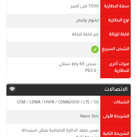
سعة البطارية
5500 ملى أمبير
نوع البطارية
ليثيوم بوليمر
قابلة للإزالة
غير قابلة للازالة
الشحن السريع
ميزات أخرى
- شحن 69 واط سلكي
للبطارية
- PD3.0
الاتصالات
الشبكات
GSM / CDMA / HSPA / CDMA2000 / LTE / 5G
الشريحة الأولى
Nano Sim
نفس منفذ الذاكرة الاضافية يمكن استبدالة
الشريحة الثانية