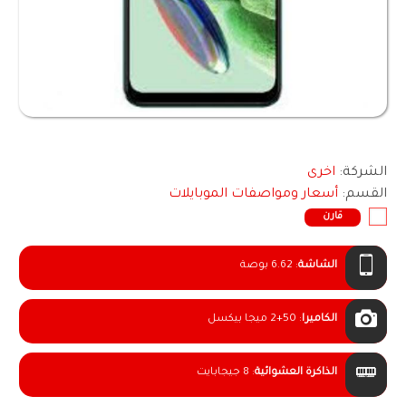
الشركة:
اخرى
القسم:
أسعار ومواصفات الموبايلات
قارن
الشاشة
:
6.62 بوصة
الكاميرا
:
2+50 ميجا بيكسل
الذاكرة العشوائية
:
8 جيجابايت