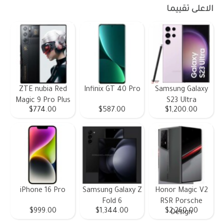
الاعلى تقييما
ZTE nubia Red
Infinix GT 40 Pro
Samsung Galaxy
Magic 9 Pro Plus
S23 Ultra
$774.00
$587.00
$1,200.00
iPhone 16 Pro
Samsung Galaxy Z
Honor Magic V2
Fold 6
RSR Porsche
$999.00
$1,344.00
$2,260.00
Design