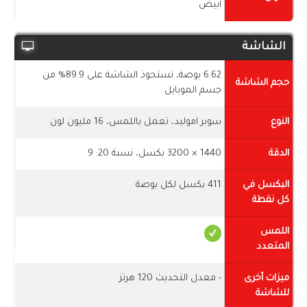
أبيض
الشاشة
6.62 بوصة، تستحوذ الشاشة على 89.9% من
حجم الشاشة
جسم الموبايل
النوع
سوبر اموليد، تعمل باللمس، 16 مليون لون
الدقة
1440 × 3200 بكسل، نسبة 20: 9
البكسل في
411 بكسل لكل بوصة
كل نقطة
اللمس
المتعدد
ميزات أخرى
- معدل التحديث 120 هرتز
للشاشة