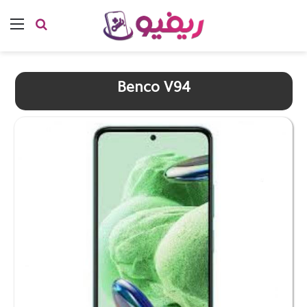
بحث عن
الق
Benco V94