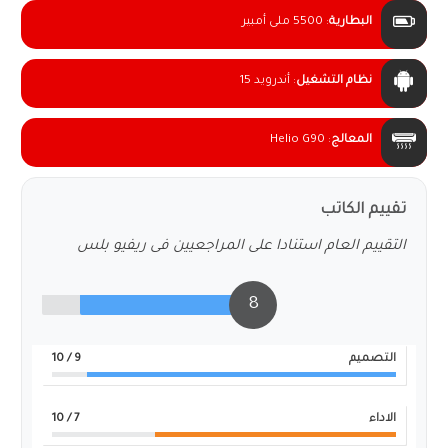
البطارية
:
5500 ملى أمبير
نظام التشغيل
:
أندرويد 15
المعالج
:
Helio G90
تقييم الكاتب
التقييم العام استنادا على المراجعيين فى ريفيو بلس
8
التصميم
9
/ 10
الاداء
7
/ 10