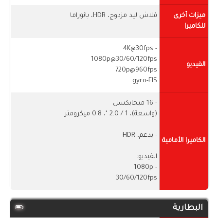
ميزات أخرى
فلاش ليد مزدوج، HDR، بانوراما
للكاميرا
- 4K@30fps
1080p@30/60/120fps
الفيديو
720p@960fps
gyro-EIS
- 16 ميجابكسل
(واسعة)، 1 / ​​2.0 "، 0.8 ميكرومتر
- يدعم، HDR
الكاميرا الأمامية
الفيديو:
- 1080p
30/60/120fps
البطارية