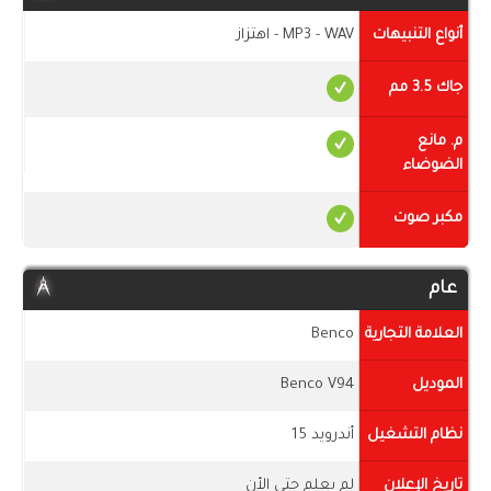
أنواع التنبيهات
MP3 - WAV - اهتزاز
جاك 3.5 مم
م. مانع
الضوضاء
مكبر صوت
عام
العلامة التجارية
Benco
الموديل
Benco V94
نظام التشغيل
أندرويد 15
تاريخ الإعلان
لم يعلم حتى الأن