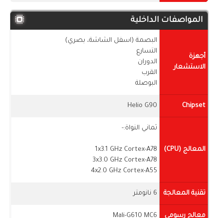
المواصفات الداخلية
البصمة (اسفل الشاشة، بصري)
التسارع
أجهزة
الدوران
الاستشعار
القرب
البوصلة
Helio G90
Chipset
ثماني النواة:-
المعالج (CPU)
1x3.1 GHz Cortex-A78
3x3.0 GHz Cortex-A78
4x2.0 GHz Cortex-A55
تقنية المعالجة
6 نانومتر
معالج رسومي
Mali-G610 MC6