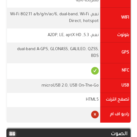
بشريحة ثانية
نعم، Wi-Fi 802.11 a/b/g/n/ac/6, dual-band, Wi-Fi
WIFI
Direct, hotspot
بلوتوث
نعم، 5.3, A2DP, LE, aptX HD
dual-band A-GPS, GLONASS, GALILEO, QZSS,
GPS
BDS
NFC
microUSB 2.0, USB On-The-Go
USB
تصفح انترنت
HTML5
راديو اف ام
الصوت