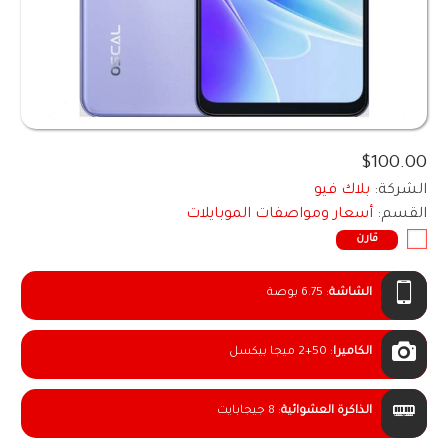
$100.00
الشركة:
بلاك فيو
القسم:
أسعار ومواصفات الموبايلات
قارن
الشاشة
:
6.75 بوصة
الكاميرا
:
2+50 ميجا بيكسل
الذاكرة العشوائية
:
8 جيجابايت