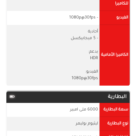
للكاميرا
الفيديو
- 1080p@30fps
أحادية
- 5 ميجابيكسل
يدعم:
الكاميرا الأمامية
HDR
الفيديو:
1080p@30fps
البطارية
سعة البطارية
6000 ملى امبير
نوع البطارية
ليثيوم بوليمر