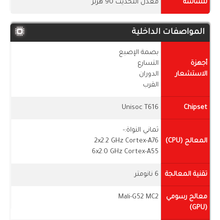
للشاشة
معدل التحديث 90 هرتز
المواصفات الداخلية
بصمة الإصبع
أجهزة
التسارع
الاستشعار
الدوران
القرب
Unisoc T616
Chipset
ثماني النواة:-
المعالج (CPU)
2x2.2 GHz Cortex-A76
6x2.0 GHz Cortex-A55
تقنية المعالجة
6 نانومتر
معالج رسومي
Mali-G52 MC2
(GPU)