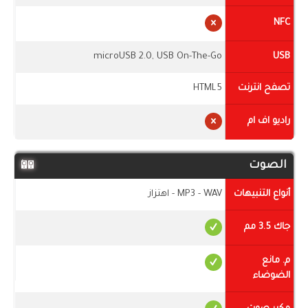
NFC
microUSB 2.0, USB On-The-Go
USB
تصفح انترنت
HTML5
راديو اف ام
الصوت
أنواع التنبيهات
MP3 - WAV - اهتزاز
جاك 3.5 مم
م. مانع
الضوضاء