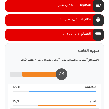
البطارية
:
6000 ملى امبير
نظام التشغيل
:
اندرويد 13
المعالج
:
Unisoc T616
تقييم الكاتب
التقييم العام استنادا على المراجعيين فى ريفيو بلس
7.4
التصميم
8
/ 10
الاداء
7
/ 10