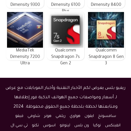
Dimensity 9300
Dimensity 6100
Dimensity 8400
Plus
MediaTek
Qualcomm
Qualcomm
Dimensity 7200
Snapdragon 7s
Snapdragon 8 Gen
Ultra
Gen 2
3
ريفيو بلس يعرض لكم الأخبار التقنية وأخبار الموبايلات مع عرض
لـ أسعار ومواصفات جميع الهواتف الذكية فور إطلاقها
ومتابعتها لحظة بلحظة جميع الحقوق محفوظة. 2024
سامسونج
ايفون
هواوي
ريلمي
هونر
شاومي
فيفو
انفينكس
نوكيا
ون بلس
لينوفو
اسوس
تكنو
تي سي ال