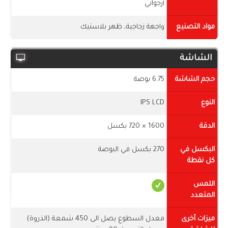
أرجواني
مواد التصنيع
واجهة زجاجية، ظهر بلاستيك
الشاشة
حجم الشاشة
6.75 بوصة
النوع
IPS LCD
الدقة
1600 × 720 بكسل
البكسل في
270 بكسل في البوصة
كل نقطة
اللمس
المتعدد
ميزات أخرى
معدل السطوع يصل الى 450 شمعة (الذروة)