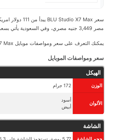
مصر 3,449 جنيه مصري، وفي السعودية يأتي بسعر 399 ريال سعودي.
يمكنك التعرف على سعر ومواصفات موبايل BLU Studio X7 Max والتفاصيل الكاملة للهاتف من الجداول التالية:-
سعر ومواصفات الموبايل
الهيكل
الوزن
172 جرام
أسود
الألوان
أبيض
الشاشة
حجم الشاشة
5.77 بوصة، تستحوذ الشاشة على 86.3% من واجهة الهاتف