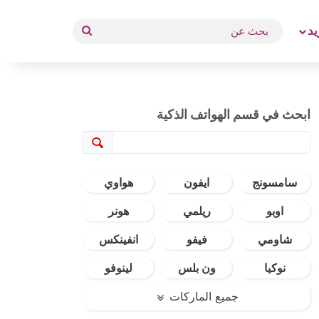
بحث
يد
عن
ابحث في قسم الهواتف الذكية
سامسونج
ايفون
هواوي
اوبو
ريلمي
هونر
شاومي
فيفو
انفينكس
نوكيا
ون بلس
لينوفو
جميع الماركات