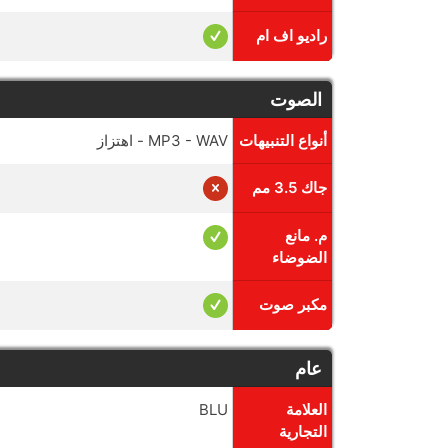
راديو اف ام
الصوت
أنواع التنبيهات
MP3 - WAV - اهتزاز
جاك 3.5 مم
م. مانع
الضوضاء
مكبر صوت
عام
العلامة
BLU
التجارية