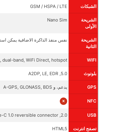
الشبكات
GSM / HSPA / LTE
الشريحة
Nano Sim
الأولى
الشريحة
نفس منفذ الذاكرة الاضافية يمكن استب
الثانية
, dual-band, WiFi Direct, hotspot
WIFI
بلوتوث
5.0, A2DP, LE, EDR
GPS
يدعم، و A-GPS, GLONASS, BDS
NFC
2.0, Type-C 1.0 reversible connector
USB
تصفح انترنت
HTML5