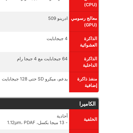
(CPU)
معالج رسومي
ادرينو 509
(GPU)
الذاكرة
4 جيجابايت
العشوائية
الذاكرة
64 جيجابايت مع 4 جيجا رام
الداخلية
منفذ ذاكرة
يدعم، ميكرو SD حتى 128 جيجابايت
إضافية
الكاميرا
أحادية
الخلفية
- 13 ميجا بكسل، 1.12µm، PDAF