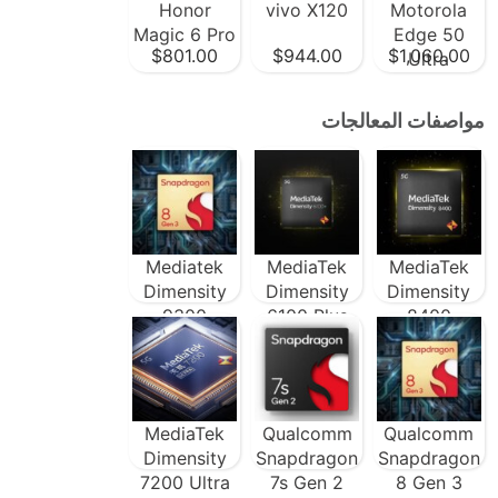
Honor
vivo X120
Motorola
Magic 6 Pro
Edge 50
$801.00
$944.00
$1,060.00
Ultra
مواصفات المعالجات
Mediatek
MediaTek
MediaTek
Dimensity
Dimensity
Dimensity
9300
6100 Plus
8400
MediaTek
Qualcomm
Qualcomm
Dimensity
Snapdragon
Snapdragon
7200 Ultra
7s Gen 2
8 Gen 3