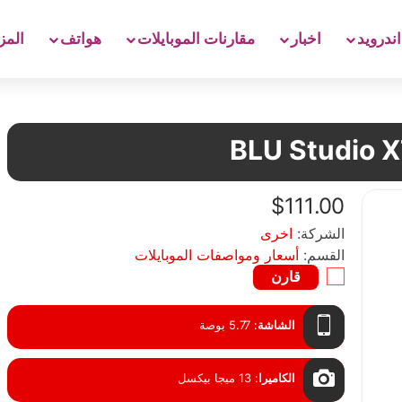
اندرويد
اخبار
مقارنات الموبايلات
هواتف
المز
BLU Studio 
$111.00
الشركة:
اخرى
القسم:
أسعار ومواصفات الموبايلات
قارن
الشاشة
:
5.77 بوصة
الكاميرا
:
13 ميجا بيكسل