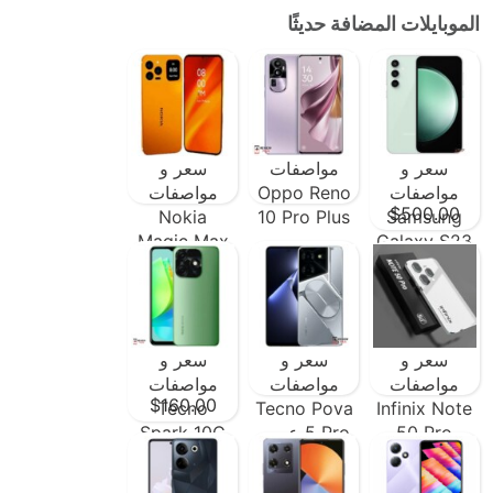
الموبايلات المضافة حديثًا
سعر و
مواصفات
سعر و
مواصفات
Oppo Reno
مواصفات
$500.00
Nokia
10 Pro Plus
Samsung
Magic Max
Galaxy S23
FE ومميزات
عيوب و
وعيوب
مميزات
سعر و
سعر و
سعر و
مواصفات
مواصفات
مواصفات
$160.00
Tecno
Tecno Pova
Infinix Note
50 Pro
5 Pro عيوب
Spark 10C
عيوب و
و مميزات
عيوب و
مميزات
مميزات