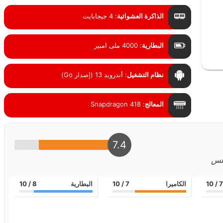
الذاكرة العشوائية
:
4 جيجابايت
البطارية
:
4000 ملى امبير
نظام التشغيل
:
أندرويد 13 (إصدار Go)
المعالج
:
Snapdragon 418
7.4
بلس
7
/ 10
الكاميرا
7
/ 10
البطارية
8
/ 10