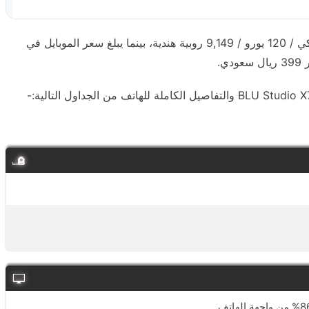
سعر BLU Studio X7 Max يبدأ من 111 دولار امريكي / 120 يورو / 9,149 روبية هندية، بينما يبلغ سعر الموبايل في