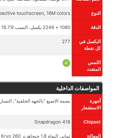
النوع
acitive touchscreen, 16M colors
الدقة
1080 × 2246 بكسل، النسب 18.7:9 ratio
البكسل في
277
كل نقطة
اللمس
المتعدد
المواصفات الداخلية
أجهزة
بصمة الاصبع "بالجهه الخلفية"، التس
الاستشعار
Snapdragon 418
Chipset
المعالج
ثماني النواة 1.8 جيجاهرتز Kryo 260