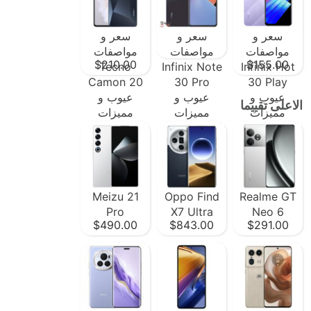
سعر و
سعر و
سعر و
مواصفات
مواصفات
مواصفات
$210.00
$155.00
Tecno
Infinix Note
Infinix Hot
Camon 20
30 Pro
30 Play
عيوب و
عيوب و
عيوب و
الاعلى تقييما
مميزات
مميزات
مميزات
Meizu 21
Oppo Find
Realme GT
Pro
X7 Ultra
Neo 6
$490.00
$843.00
$291.00