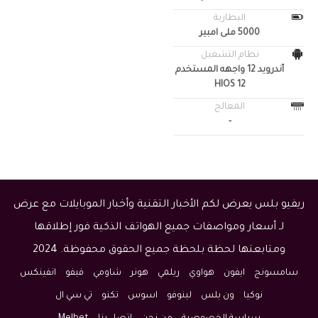
البطارية
5000 ملى امبير
نظام التشغيل
أندرويد 12 واجهه المستخدم
HIOS 12
المعالج
-
ريفيو بلس يعرض لكم الأخبار التقنية وأخبار الموبايلات مع عرض
لـ أسعار ومواصفات جميع الهواتف الذكية فور إطلاقها
ومتابعتها لحظة بلحظة جميع الحقوق محفوظة. 2024
سامسونج
ايفون
هواوي
ريلمي
هونر
شاومي
فيفو
انفينكس
نوكيا
ون بلس
لينوفو
اسوس
تكنو
تي سي ال