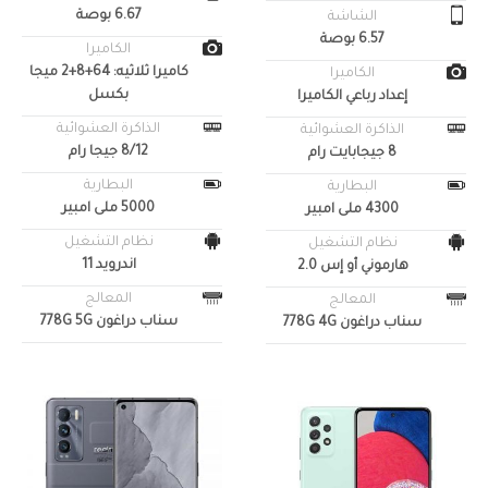
6.67 بوصة
الشاشة
6.57 بوصة
الكاميرا
كاميرا ثلاثيه: 64+8+2 ميجا
الكاميرا
بكسل
إعداد رباعي الكاميرا
الذاكرة العشوائية
الذاكرة العشوائية
8/12 جيجا رام
8 جيجابايت رام
البطارية
البطارية
5000 ملى امبير
4300 ملى امبير
نظام التشغيل
نظام التشغيل
اندرويد 11
هارموني أو إس 2.0
المعالج
المعالج
سناب دراغون 778G 5G
سناب دراغون 778G 4G