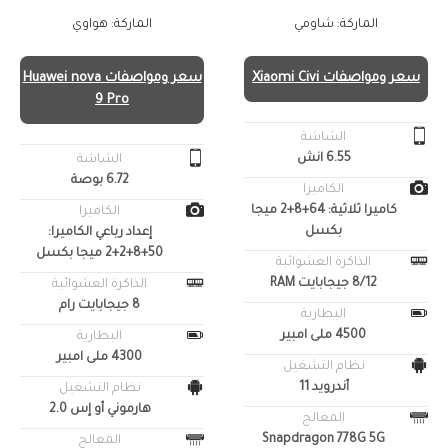
الماركة: شاومي
الماركة: هواوي
سعر ومواصفات Xiaomi Civi
سعر ومواصفات Huawei nova
9 Pro
الشاشة
6.55 انش
الشاشة
6.72 بوصة
الكاميرا
كاميرا ثلاثية: 64+8+2 ميجا
الكاميرا
بكسل
إعداد رباعي الكاميرا:
50+8+2+2 ميجا بكسل
الذاكرة العشوائية
8/12 جيجابايت RAM
الذاكرة العشوائية
8 جيجابايت رام
البطارية
4500 ملى امبير
البطارية
4300 ملى امبير
نظام التشغيل
أندرويد 11
نظام التشغيل
هارموني أو إس 2.0
المعالج
Snapdragon 778G 5G
المعالج