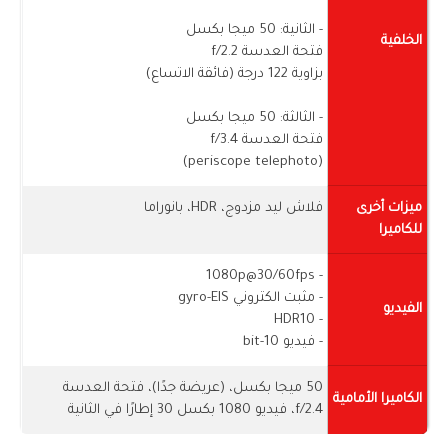
- الثانية: 50 ميجا بكسل
الخلفية
فتحة العدسة f/2.2
بزاوية 122 درجة (فائقة الاتساع)
- الثالثة: 50 ميجا بكسل
فتحة العدسة f/3.4
(periscope telephoto)
ميزات أخرى
فلاش ليد مزدوج، HDR، بانوراما
للكاميرا
- 1080p@30/60fps
- مثبت الكتروني gyro-EIS
الفيديو
- HDR10
- فيديو 10-bit
50 ميجا بكسل، (عريضة جدًا)، فتحة العدسة
الكاميرا الأمامية
f/2.4، فيديو 1080 بكسل 30 إطارًا في الثانية