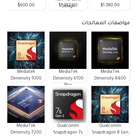
RSR Porsche
$600.00
$1,392.00
$1,380.00
Design
مواصفات المعالجات
Mediatek
MediaTek
MediaTek
Dimensity 9300
Dimensity 6100
Dimensity 8400
Plus
MediaTek
Qualcomm
Qualcomm
Dimensity 7200
Snapdragon 7s
Snapdragon 8 Gen