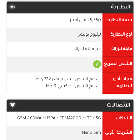
البطارية
سعة البطارية
25,550 ملى أمبير
نوع البطارية
ليثيوم بوليمر
قابلة للإزالة
غير قابلة للازالة
الشحن السريع
ميزات أخرى
- يدعم الشحن السريع بقدرة 77 واط
للبطارية
- يدعم الشحن العكسي 9 واط
الاتصالات
الشبكات
GSM / CDMA / HSPA / CDMA2000 / LTE / 5G
الشريحة الأولى
Nano Sim