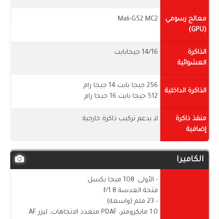
معالج رسومي
Mali-G52 MC2
(GPU)
الذاكرة
14/16 جيجابايت
العشوائية
256 جيجا بايت 14 جيجا رام
الذاكرة الداخلية
512 جيجا بايت 16 جيجا رام
منفذ ذاكرة
لا يدعم تركيب ذاكرة خارجية
إضافية
الكاميرا
- الأولى: 108 ميجا بكسل
فتحة العدسة f/1.8
- 23 ملم (واسعة)
1.0 مايكرومتر، PDAF متعدد الاتجاهات، ليزر AF