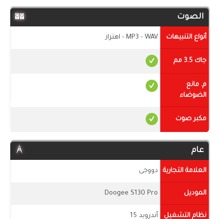
الصوت
أنواع التنبيهات
MP3 - WAV - اهتزاز
جاك 3.5 مم
م. مانع
الضوضاء
مكبر صوت
عام
العلامة التجارية
دووجى
الموديل
Doogee S130 Pro
نظام التشغيل
أندرويد 15