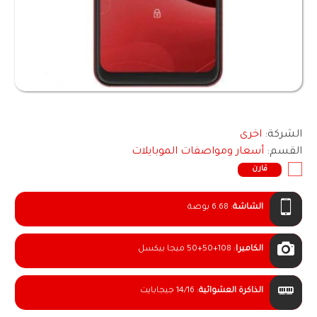
الشركة:
اخرى
القسم:
أسعار ومواصفات الموبايلات
قارن
الشاشة
:
6.68 بوصة
الكاميرا
:
50+50+108 ميجا بيكسل
الذاكرة العشوائية
:
14/16 جيجابايت