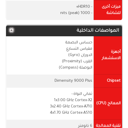
ميزات أخرى
- HDR10+
للشاشة
- 1000 nits (peak)
المواصفات الداخلية
حساس البصمة
مقياس التسارع
أجهزة
الدوران (Gyro)
الاستشعار
القرب (Proximity)
البوصلة (Compass)
Dimensity 9000 Plus
Chipset
ثماني النواة:-
1x3.00 GHz Cortex-X2
المعالج (CPU)
3x2.40 GHz Cortex-A710
4x1.70 GHz Cortex-A510
تقنية المعالجة
6 نانومتر