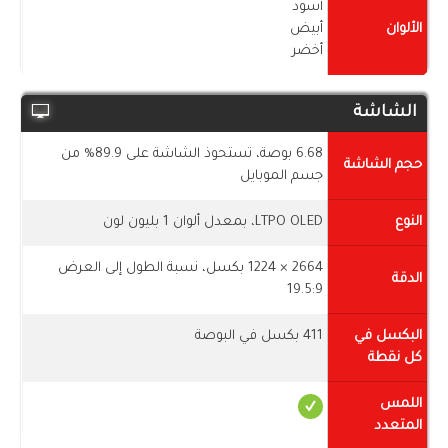
أسود
الألوان
أبيض
أخضر
الشاشة
6.68 بوصة، تستحوذ الشاشة على 89.9% من
حجم الشاشة
جسم الموبايل
النوع
LTPO OLED، بمعدل ألوان 1 بليون لون
2664 × 1224 بكسل، نسبة الطول إلى العرض
الدقة
19.5:9
البكسل في
411 بكسل في البوصة
كل نقطة
اللمس
المتعدد