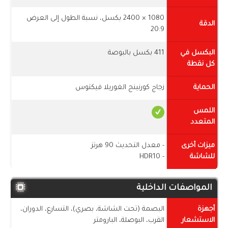
1080 × 2400 بكسل، نسبة الطول إلى العرض
الدقة
20:9
البكسل في
411 بكسل بالبوصة
كل نقطة
الحماية
زجاج كورنينج الغوريلا فيكتوس
اللمس
المتعدد
ميزات أخرى
- معدل التحديث 90 هرتز
للشاشة
- HDR10
المواصفات الداخلية
أجهزة
البصمة (تحت الشاشة، بصري)، التسارع، الدوران،
الاستشعار
القرب، البوصلة، البارومتر