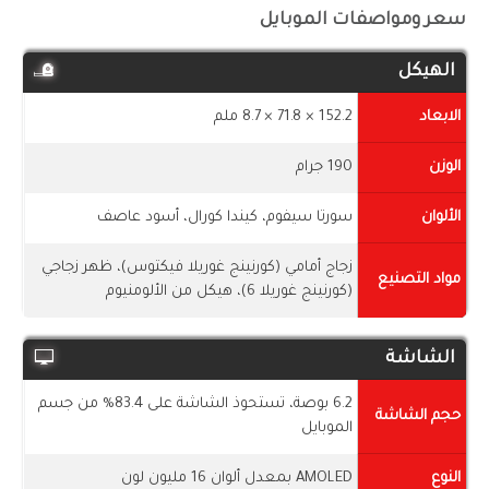
سعر ومواصفات الموبايل
الهيكل
الابعاد
152.2 × 71.8 × 8.7 ملم
الوزن
190 جرام
الألوان
سورتا سيفوم، كيندا كورال، أسود عاصف
زجاج أمامي (كورنينج غوريلا فيكتوس)، ظهر زجاجي
مواد التصنيع
(كورنينج غوريلا 6)، هيكل من الألومنيوم
الشاشة
6.2 بوصة، تستحوذ الشاشة على 83.4% من جسم
حجم الشاشة
الموبايل
النوع
AMOLED بمعدل ألوان 16 مليون لون