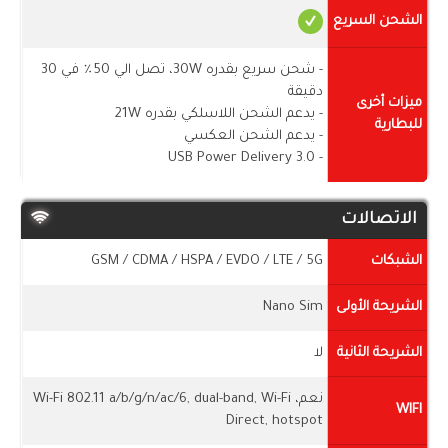
الشحن السريع
- شحن سريع بقدره 30W، تصل الي 50٪ في 30
دقيقة
ميزات أخرى
- يدعم الشحن اللاسلكي بقدره 21W
للبطارية
- يدعم الشحن العكسي
- USB Power Delivery 3.0
الاتصالات
الشبكات
GSM / CDMA / HSPA / EVDO / LTE / 5G
الشريحة الأولى
Nano Sim
الشريحة الثانية
لا
نعم، Wi-Fi 802.11 a/b/g/n/ac/6, dual-band, Wi-Fi
WIFI
Direct, hotspot