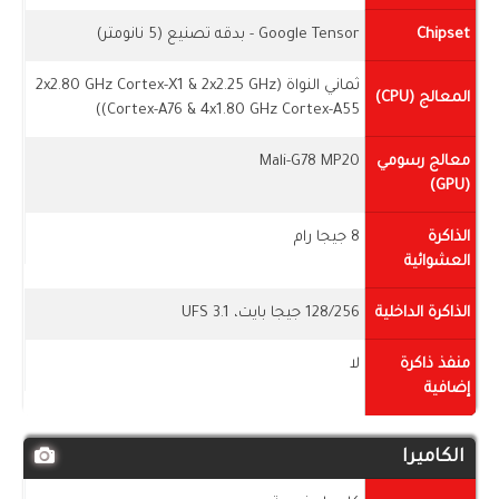
Chipset
Google Tensor - بدقه تصنيع (5 نانومتر)
ثماني النواة (2x2.80 GHz Cortex-X1 & 2x2.25 GHz
المعالج (CPU)
Cortex-A76 & 4x1.80 GHz Cortex-A55))
معالج رسومي
Mali-G78 MP20
(GPU)
الذاكرة
8 جيجا رام
العشوائية
الذاكرة الداخلية
128/256 جيجا بايت، UFS 3.1
منفذ ذاكرة
لا
إضافية
الكاميرا