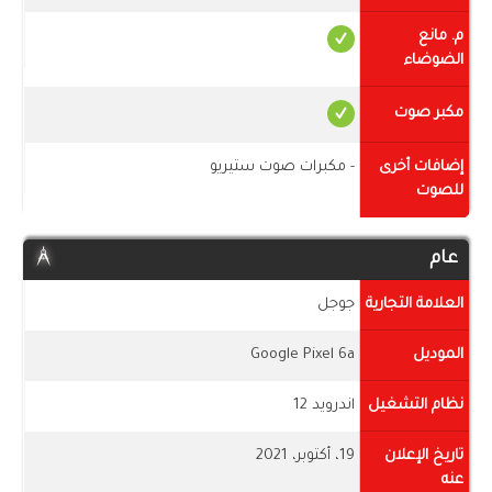
م. مانع
الضوضاء
مكبر صوت
إضافات أخرى
- مكبرات صوت ستيريو
للصوت
عام
العلامة التجارية
جوجل
الموديل
Google Pixel 6a
نظام التشغيل
اندرويد 12
تاريخ الإعلان
19، أكتوبر، 2021
عنه