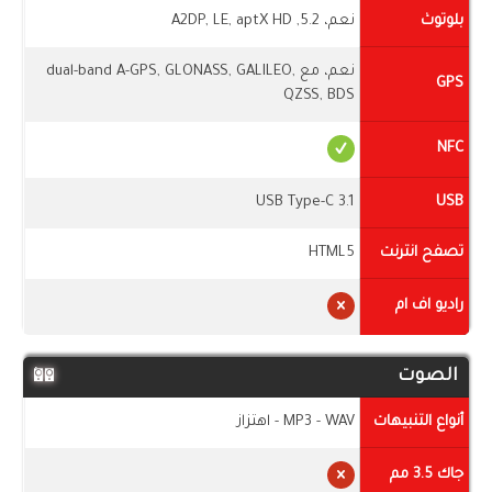
بلوتوث
نعم، 5.2, A2DP, LE, aptX HD
نعم، مع dual-band A-GPS, GLONASS, GALILEO,
GPS
QZSS, BDS
NFC
USB Type-C 3.1
USB
تصفح انترنت
HTML5
راديو اف ام
الصوت
أنواع التنبيهات
MP3 - WAV - اهتزاز
جاك 3.5 مم