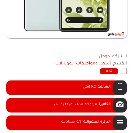
الشركة:
جوجل
القسم:
أسعار ومواصفات الموبايلات
قارن
الشاشة
:
6.2 انش
الكاميرا
:
مزدوجة: 50+12 ميجا بكسل
الذاكرة العشوائية
:
6/8 جيجابايت