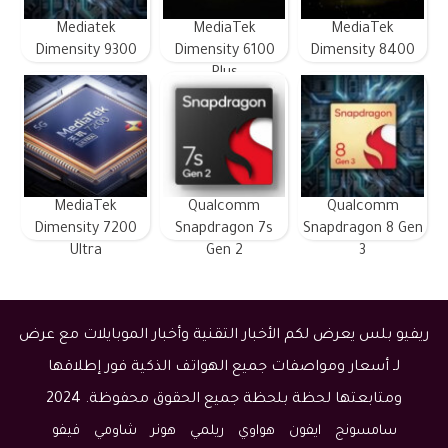
Mediatek
MediaTek
MediaTek
Dimensity 9300
Dimensity 6100
Dimensity 8400
Plus
MediaTek
Qualcomm
Qualcomm
Dimensity 7200
Snapdragon 7s
Snapdragon 8 Gen
Ultra
Gen 2
3
ريفيو بلس يعرض لكم الأخبار التقنية وأخبار الموبايلات مع عرض
لـ أسعار ومواصفات جميع الهواتف الذكية فور إطلاقها
ومتابعتها لحظة بلحظة جميع الحقوق محفوظة. 2024
سامسونج
ايفون
هواوي
ريلمي
هونر
شاومي
فيفو