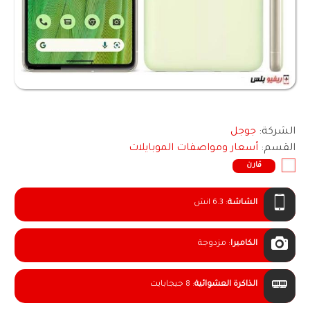
الشركة:
جوجل
القسم:
أسعار ومواصفات الموبايلات
قارن
الشاشة
:
6.3 انش
الكاميرا
:
مزدوجة
الذاكرة العشوائية
:
8 جيجابايت