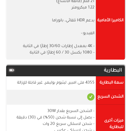
21 ملم (فائقة الاتساع)
1.22 ميكرومتر
الكاميرا الأمامية
يدعم HDR تلقائي، بانوراما
الفيديو:-
- 4K بمعدل إطارات 30/60 إطارًا في الثانية
- 1080 بكسل 30 / 60 إطارًا في الثانية
البطارية
سعة البطارية
4355 ملى امبير، ليثيوم بوليمر، غير قابلة للإزالة
الشحن السريع
- الشحن السريع بقدار 30W
- يصل إلى نسبة شحن (50%) في (30) دقيقة
ميزات أخرى
- شحن لاسلكي سريع 20 وات
للبطارية
- شحن لاسلكي عكسي