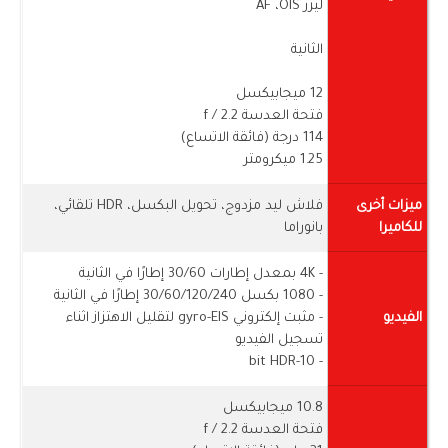
ليزر AF ،OIS
الثانية
12 ميجابيكسل
فتحة العدسة f / 2.2
114 درجة (فائقة الاتساع)
1.25 ميكرومتر
ميزات أخرى
فلاش ليد مزدوج، تحويل البكسل، HDR تلقائي،
للكاميرا
بانوراما
- 4K بمعدل إطارات 30/60 إطارًا في الثانية
- 1080 بكسل 30/60/120/240 إطارًا في الثانية
الفيديو
- مثبت إلكتروني gyro-EIS لتقليل الاهتزاز اثناء
تسجيل الفيديو
- 10-bit HDR
10.8 ميجابيكسل
فتحة العدسة f / 2.2