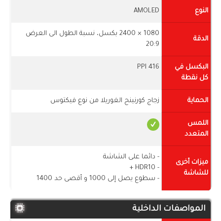
النوع
AMOLED
1080 × 2400 بكسل، نسبة الطول الى العرض
الدقة
20:9
البكسل في
416 PPI
كل نقطة
الحماية
زجاج كورنينج الغوريلا من نوع فيكتوس
اللمس
المتعدد
- دائما على الشاشة
ميزات أخرى
- HDR10 +
للشاشة
- سطوع يصل إلى 1000 و أقصى حد 1400
المواصفات الداخلية