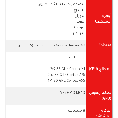
البصمة (تحت الشاشة، بصري)
التسارع
أجهزة
الدوران
الاستشعار
القرب
البوصلة
البارومتر
Chipset
Google Tensor G2 - بدقة تصنيع (5 نانومتر)
ثماني النواة
المعالج (CPU)
2x2.85 GHz Cortex-X1
2x2.35 GHz Cortex-A76
4x1.80 GHz Cortex-A55
معالج رسومي
Mali-G710 MC10
(GPU)
الذاكرة
8 جيجابايت
العشوائية