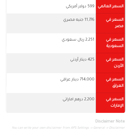
السعر العالمي
599 دولار أمريكي
السعر في
11,776 جنيه مصري
مصر
السعر في
2,251 ريال سعودي
السعودية
السعر في
425 دينار أردني
الأردن
السعر في
714,000 دينار عراقي
العراق
السعر في
2,200 درهم اماراتي
الإمارات
Disclaimer Note
You can write your own disclaimer from APS Settings -> General -> Disclaimer