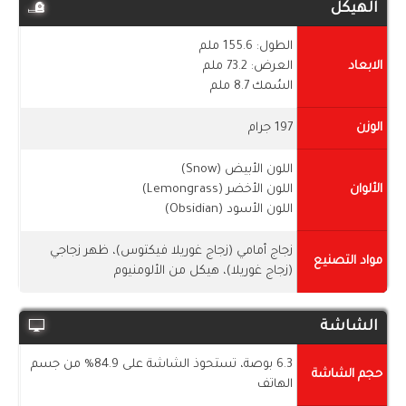
الهيكل
الطول: 155.6 ملم
الابعاد
العرض: 73.2 ملم
السُمك 8.7 ملم
الوزن
197 جرام
اللون الأبيض (Snow)
الألوان
اللون الأخضر (Lemongrass)
اللون الأسود (Obsidian)
زجاج أمامي (زجاج غوريلا فيكتوس)، ظهر زجاجي
مواد التصنيع
(زجاج غوريلا)، هيكل من الألومنيوم
الشاشة
6.3 بوصة، تستحوذ الشاشة على 84.9% من جسم
حجم الشاشة
الهاتف