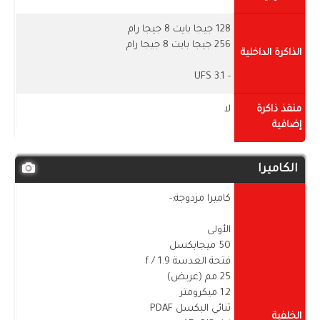
128 جيجا بايت 8 جيجا رام
256 جيجا بايت 8 جيجا رام
الذاكرة الداخلية
- UFS 3.1
منفذ ذاكرة
لا
إضافية
الكاميرا
كاميرا مزدوجة:-
الأولى
50 ميجابكسل
فتحة العدسة f / 1.9
25 مم (عريض)
1.2 ميكرومتر
ثنائي البكسل PDAF
الخلفية