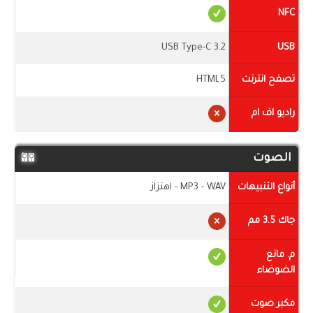
NFC
USB Type-C 3.2
USB
تصفح انترنت
HTML5
راديو اف ام
الصوت
أنواع التنبيهات
MP3 - WAV - اهتزاز
جاك 3.5 مم
م. مانع
الضوضاء
مكبر صوت