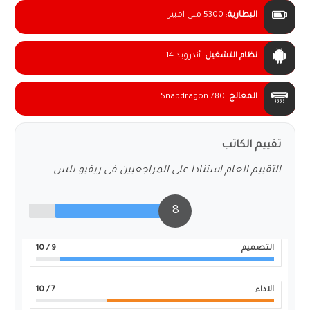
البطارية
:
5300 ملى امبير
نظام التشغيل
:
أندرويد 14
المعالج
:
Snapdragon 780
تقييم الكاتب
التقييم العام استنادا على المراجعيين فى ريفيو بلس
8
التصميم
9
/ 10
الاداء
7
/ 10