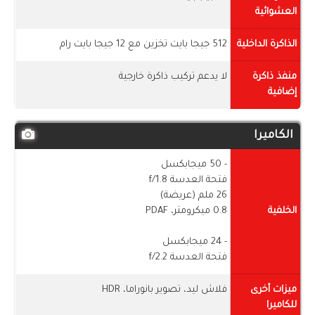
العشوائية
الذاكرة الداخلية
512 جيجا بايت تخزين مع 12 جيجا بايت رام
منفذ ذاكرة
لا يدعم تركيب ذاكرة خارجية
إضافية
الكاميرا
- 50 ميجابكسل
فتحة العدسة f/1.8
26 ملم (عريضة)
الخلفية
0.8 ميكرومتر، PDAF
- 24 ميجابكسل
فتحة العدسة f/2.2
ميزات أخرى
فلاش ليد، تصوير بانوراما، HDR
للكاميرا