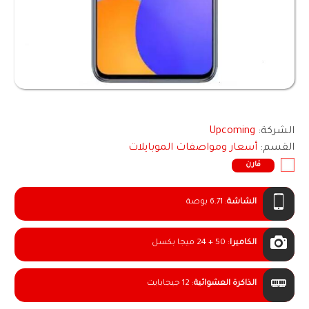
الشركة:
Upcoming
القسم:
أسعار ومواصفات الموبايلات
قارن
الشاشة
:
6.71 بوصة
الكاميرا
:
50 + 24 ميجا بكسل
الذاكرة العشوائية
:
12 جيجابايت