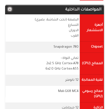
المواصفات الداخلية
البصمة (تحت الشاشة، بصري)
أجهزة
التسارع
الاستشعار
الدوران
القرب
Snapdragon 780
Chipset
ثماني النواة:-
المعالج (CPU)
2x2.5 GHz Cortex-A78
6x2.0 GHz Cortex-A55
تقنية المعالجة
12 نانومتر
معالج رسومي
Mali-G68 MC4
(GPU)
الذاكرة
12 جيجابايت