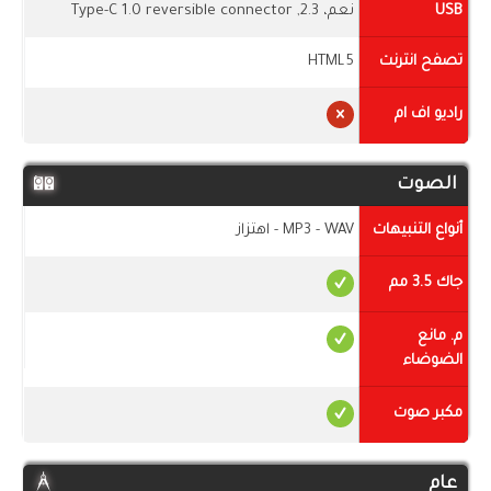
USB
نعم، 2.3, Type-C 1.0 reversible connector
تصفح انترنت
HTML5
راديو اف ام
الصوت
أنواع التنبيهات
MP3 - WAV - اهتزاز
جاك 3.5 مم
م. مانع
الضوضاء
مكبر صوت
عام