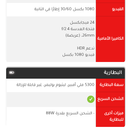
الفيديو
1080 بكسل 30/60 إطارًا في الثانية
24 ميجابكسل
فتحة العدسة f/2.4
26mm، (عريضة)
الكاميرا الأمامية
تدعم HDR
فيديو 1080 بكسل
البطارية
سعة البطارية
5300 ملي أمبير، ليثيوم بوليمر، غير قابلة للإزالة
الشحن السريع
ميزات أخرى
- الشحن السريع بقدرة 88W
للبطارية