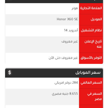
العلامة التجارية
هونر
الموديل
Honor X60 SE
نظام التشغيل
أندرويد 14
تاريخ الإعلان
غير معروف
عنه
التوفر بالأسواق
غير معروف حتى الأن
سعر الموبايل
السعر العالمي
284 دولار امريكي
السعر في
8,655 جنيه مصري
مصر