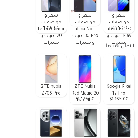
سعر و
سعر و
سعر و
مواصفات
مواصفات
مواصفات
$210.00
$155.00
Tecno Camon
Infinix Note
Infinix Hot 30
Play عيوب و
30 Pro عيوب
20 عيوب و
مميزات
و مميزات
مميزات
الاعلى تقييما
ZTE nubia
ZTE Nubia
Google Pixel
Z70S Pro
Red Magic 20
12 Pro
$1,176.00
$1,165.00
Pro Plus