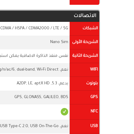
الاتصالات
الشبكات
 CDMA / HSPA / CDMA2000 / LTE / 5G
الشريحة الأولى
Nano Sim
الشريحة الثانية
نفس منفذ الذاكرة الاضافية يمكن استبد
WIFI
نعم، Wi-Fi 802.11 a/b/g/n/ac/6, dual-band, Wi-Fi Direct
بلوتوث
يدعم، 5.3, A2DP, LE, aptX HD
GPS, GLONASS, GALILEO, BDS
GPS
NFC
USB
نعم، USB Type-C 2.0, USB On-The-Go