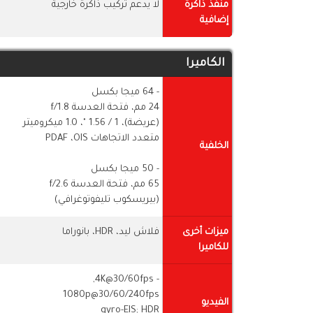
منفذ ذاكرة
لا يدعم تركيب ذاكرة خارجية
إضافية
الكاميرا
- 64 ميجا بكسل
24 مم، فتحة العدسة f/1.8
(عريضة)، 1 / ​​1.56 "، 1.0 ميكروميتر
متعدد الاتجاهات PDAF ،OIS
الخلفية
- 50 ميجا بكسل
65 مم، فتحة العدسة f/2.6
(بيريسكوب تليفوتوغرافي)
ميزات أخرى
فلاش ليد، HDR، بانوراما
للكاميرا
- 4K@30/60fps,
1080p@30/60/240fps
الفيديو
gyro-EIS; HDR