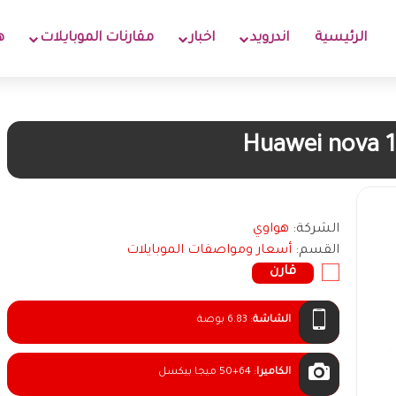
الرئيسية
اندرويد
اخبار
مقارنات الموبايلات
ه
Huawei nova 1
الشركة:
هواوي
القسم:
أسعار ومواصفات الموبايلات
قارن
الشاشة
:
6.83 بوصة
الكاميرا
:
50+64 ميجا بيكسل