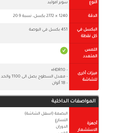
النوع
سوبر اموليد
الدقة
1240 × 2772 بكسل، نسبة 20:9
البكسل في
451 بكسل في البوصة
كل نقطة
اللمس
المتعدد
- HDR10+
ميزات أخرى
- معدل السطوح يصل الى 1100 والحد الاقصى 1450
للشاشة
- 1B ألوان
المواصفات الداخلية
البصمة (اسفل الشاشة)
التسارع
أجهزة
الدوران
الاستشعار