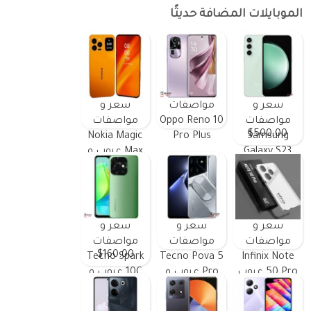
الموبايلات المضافة حديثًا
سعر و
مواصفات
سعر و
مواصفات
Oppo Reno 10
مواصفات
$500.00
Nokia Magic
Pro Plus
Samsung
Galaxy S23
Max عيوب و
FE ومميزات
مميزات
وعيوب
سعر و
سعر و
سعر و
مواصفات
مواصفات
مواصفات
$160.00
Tecno Spark
Tecno Pova 5
Infinix Note
50 Pro عيوب
Pro عيوب و
10C عيوب و
و مميزات
مميزات
مميزات