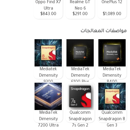
Oppo Find X7
Realme GT
OnePlus 12
Ultra
Neo 6
$843.00
$291.00
$1,089.00
مواصفات المعالجات
Mediatek
MediaTek
MediaTek
Dimensity
Dimensity
Dimensity
9300
6100 Plus
8400
MediaTek
Qualcomm
Qualcomm
Dimensity
Snapdragon
Snapdragon 8
7200 Ultra
7s Gen 2
Gen 3