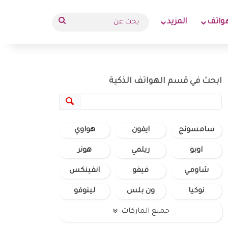
بحث
واتف
المزيد
عن
ابحث في قسم الهواتف الذكية
سامسونج
ايفون
هواوي
اوبو
ريلمي
هونر
شاومي
فيفو
انفينكس
نوكيا
ون بلس
لينوفو
جميع الماركات