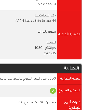
10‑bit video
- 32 ميجابكسل
44 مم، فتحة العدسة f / 2.4
يدعم: بانوراما
الكاميرا الأمامية
الفيديو:
1080p@30fps
gyro-EIS
البطارية
سعة البطارية
5600 ملى امبير، ليثيوم بوليمر، غير قابلة للازالة
الشحن السريع
ميزات أخرى
- شحن 90 وات سلكي، PD
للبطارية