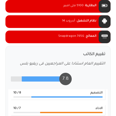
البطارية
:
5100 ملى امبير
نظام التشغيل
:
أندرويد 14
المعالج
:
Snapdragon 765G
تقييم الكاتب
التقييم العام استنادا على المراجعيين فى ريفيو بلس
7.8
التصميم
8
/ 10
الاداء
7
/ 10