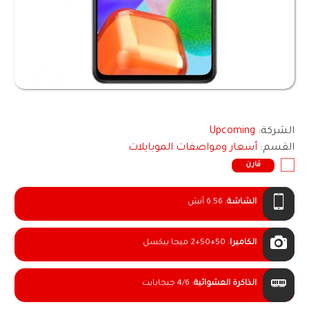
الشركة:
Upcoming
القسم:
أسعار ومواصفات الموبايلات
قارن
الشاشة
:
6.56 أنش
الكاميرا
:
2+50+50 ميجا بيكسل
الذاكرة العشوائية
:
4/6 جيجابايت