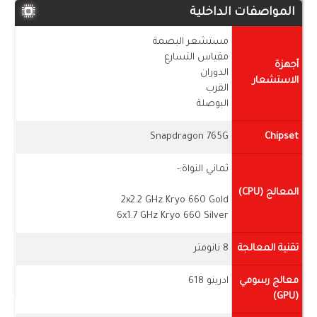
المواصفات الداخلية
مستشعر البصمة
مقياس التسارع
أجهزة
الدوران
الاستشعار
القرب
البوصلة
Snapdragon 765G
Chipset
ثماني النواة:-
المعالج (CPU)
2x2.2 GHz Kryo 660 Gold
6x1.7 GHz Kryo 660 Silver
تقنية المعالجة
8 نانومتر
معالج رسومي
ادرينو 618
(GPU)