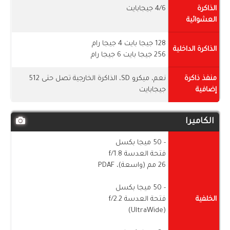
الذاكرة
4/6 جيجابايت
العشوائية
128 جيجا بايت 4 جيجا رام
الذاكرة الداخلية
256 جيجا بايت 6 جيجا رام
منفذ ذاكرة
نعم، ميكرو SD، الذاكرة الخارجية تصل حتى 512
إضافية
جيجابايت
الكاميرا
- 50 ميجا بكسل
فتحة العدسة f/1.8
26 مم (واسعة)، PDAF
- 50 ميجا بكسل
الخلفية
فتحة العدسة f/2.2
(UltraWide)