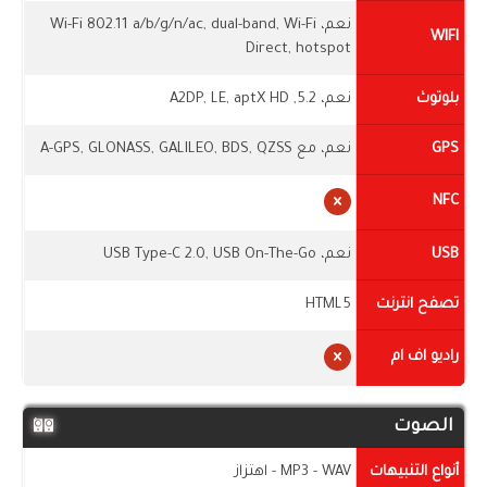
نعم، Wi-Fi 802.11 a/b/g/n/ac, dual-band, Wi-Fi
WIFI
Direct, hotspot
بلوتوث
نعم، 5.2, A2DP, LE, aptX HD
GPS
نعم، مع A-GPS, GLONASS, GALILEO, BDS, QZSS
NFC
USB
نعم، USB Type-C 2.0, USB On-The-Go
تصفح انترنت
HTML5
راديو اف ام
الصوت
أنواع التنبيهات
MP3 - WAV - اهتزاز