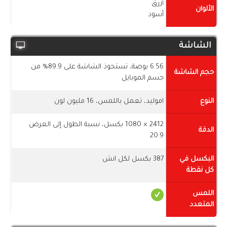
أزرق
الألوان
أسود
الشاشة
6.56 بوصة، تستحوذ الشاشة على 89.9% من
حجم الشاشة
جسم الموبايل
النوع
اموليد، تعمل باللمس، 16 مليون لون
2412 × 1080 بكسل، نسبة الطول إلى العرض
الدقة
20:9
البكسل في
387 بكسل لكل انش
كل نقطة
اللمس
المتعدد