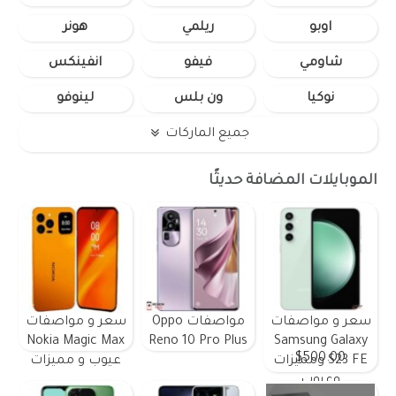
اوبو
ريلمي
هونر
شاومي
فيفو
انفينكس
نوكيا
ون بلس
لينوفو
جميع الماركات
الموبايلات المضافة حديثًا
سعر و مواصفات
مواصفات Oppo
سعر و مواصفات
Nokia Magic Max
Reno 10 Pro Plus
Samsung Galaxy
$500.00
S23 FE ومميزات
عيوب و مميزات
وعيوب