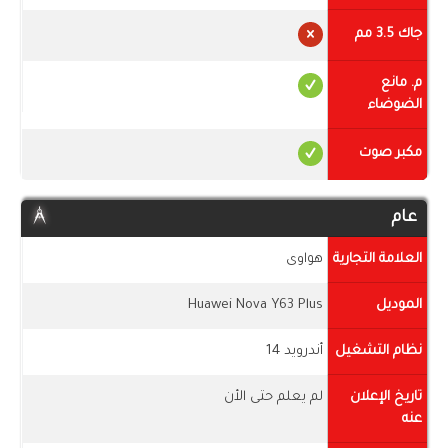
جاك 3.5 مم
م. مانع
الضوضاء
مكبر صوت
عام
العلامة التجارية
هواوى
الموديل
Huawei Nova Y63 Plus
نظام التشغيل
أندرويد 14
تاريخ الإعلان
لم يعلم حتى الأن
عنه