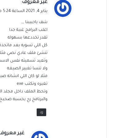
ي
غير معروف
:
ق
يناير 4, 2021 الساعة 5:24 مساءً
و
شف ياحبيبنا ,,,
ل
اغلب البرامج غبية جدا
تقدر تخددعها بسهوله
كل اللي تسويه بعد ماتحذف 
تنشئ ملف عادي نصي مثلا
وتعيد تسميته نفس الاسم
ولا تنسا تغيير الصيغه
مثلا لو كان اللي انشاته صيغته
تغيره وتكتب exe
وتحط الملف داخل مجلد الب
والبرنامج رح يحسبه صحيح 
رد
ي
غير معروف