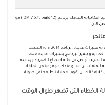
حمل برنامج انترنت داونلود ماندر وتمتع بجميع امكانياتة المذهلة برنامج (IDM V.6.18 build 12) هو
تى الان
مانجر
برنامج انترنت داونلود مانجر النسخة الجديدة به مميزات عديدة ,برنامج idm 2014 النسخة
لي 600% من السرعه العادية و يتميز البرنامج بمميزات عديدة منها
لانترنت أو حتى فى حالة انقطاع الكهرباء وبة عدة
ة للملفات اى انه لو عندك مجموعة من الملفات
ل فابإمكانك ان تقوم بعملية تنظيمها في جدولة
 الخطاء التى تظهر طوال الوقت