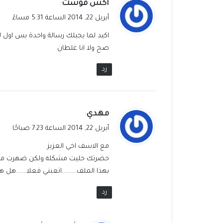
ي
اكس فوست
:
ق
أبريل 22, 2014 الساعة 5:31 مساءً
و
اكيد لما يجبلك رسالة واحدة بس اول 
ل
صح ولا انا غلطان
رد
ي
مهدي
:
ق
أبريل 22, 2014 الساعة 7:23 صباحًا
و
مع الاسف اخي العزيز
ل
حضرتك حليت مشكله ولكن ضهرت مشكل
بهذا الملف……….اتعبني فعلا…….هل هن
رد