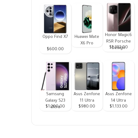
Honor Magic6
Oppo Find X7
Huawei Mate
RSR Porsche
X6 Pro
$1,392.00
Design
$600.00
Samsung
Asus Zenfone
Asus Zenfone
Galaxy S23
11 Ultra
14 Ultra
$1,200.00
$980.00
$1,133.00
Ultra