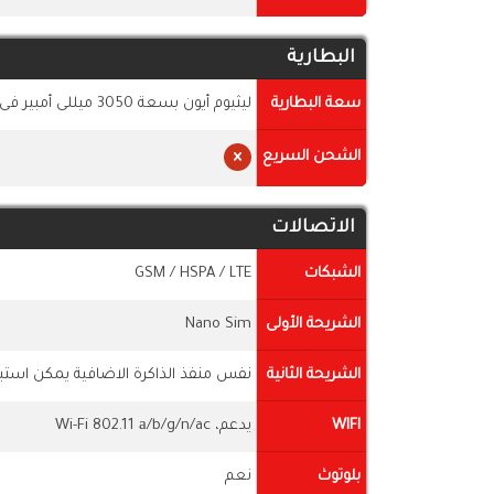
البطارية
سعة البطارية
ليثيوم أيون بسعة 3050 ميللى أمبير فى الساعة، غير قابلة للإزالة بواسطة المستخدم
الشحن السريع
الاتصالات
الشبكات
GSM / HSPA / LTE
الشريحة الأولى
Nano Sim
الشريحة الثانية
نفس منفذ الذاكرة الاضافية يمكن استبد
WIFI
يدعم، Wi-Fi 802.11 а/b/g/n/ac
بلوتوث
نعم