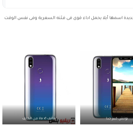
iL، من شركة صينية جديدة اسمها أيلا يحمل اداء قوى فى فئته السعرية وفى نفس الوقت
نوتش كبير جدا
هاتف ila x1 من الخلف