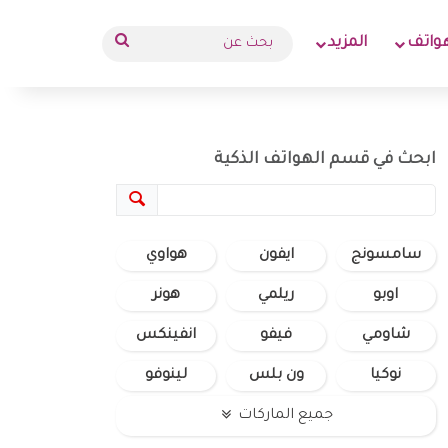
بحث
واتف
المزيد
عن
ابحث في قسم الهواتف الذكية
سامسونج
ايفون
هواوي
اوبو
ريلمي
هونر
شاومي
فيفو
انفينكس
نوكيا
ون بلس
لينوفو
جميع الماركات