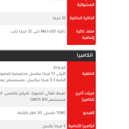
العشوائية
الذاكرة الداخلية
32 جيجا
منفذ ذاكرة
ذاكرة MicroSD حتى 32 جيجا بايت
إضافية
الكاميرا
مزدوجة
الخلفية
الأولى 13 ميجا بيكسل مخصصة للتصوير
الثانية 0.3 ميجا بيكسل، بمستشعر عمق، مخصصة للعزل فقط
ميزات أخرى
للكاميرا
مستشعر CMOS BSI
الفيديو
1080 بكسل، 30 اطار بالثانية
الكاميرا الأمامية
5 ميجا بكسل