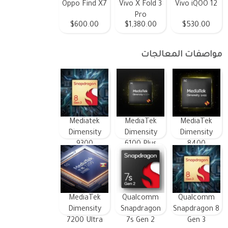
Oppo Find X7
Vivo X Fold 3
Vivo iQOO 12
Pro
$600.00
$1,380.00
$530.00
مواصفات المعالجات
Mediatek
MediaTek
MediaTek
Dimensity
Dimensity
Dimensity
9300
6100 Plus
8400
MediaTek
Qualcomm
Qualcomm
Dimensity
Snapdragon
Snapdragon 8
7200 Ultra
7s Gen 2
Gen 3