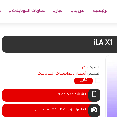
الرئيسية
اندرويد
اخبار
مقارنات الموبايلات
ه
iLA X1
الشركة:
هونر
القسم:
أسعار ومواصفات الموبايلات
قارن
الشاشة
:
5.67 بوصة
الكاميرا
:
مزدوجة 16 + 0.3 ميجا بكسل