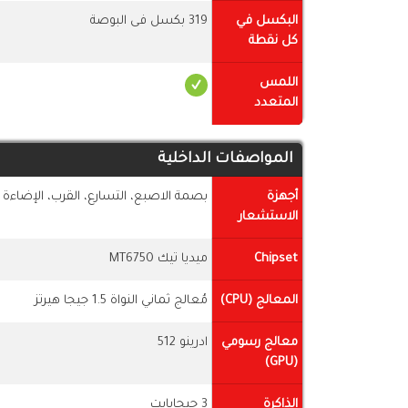
البكسل في
319 بكسل فى البوصة
كل نقطة
اللمس
المتعدد
المواصفات الداخلية
أجهزة
بصمة الاصبع، التسارع، القرب، الإضاءة
الاستشعار
Chipset
ميديا تيك MT6750
المعالج (CPU)
مُعالج ثماني النواة 1.5 جيجا هيرتز
معالج رسومي
ادرينو 512
(GPU)
الذاكرة
3 جيجابايت