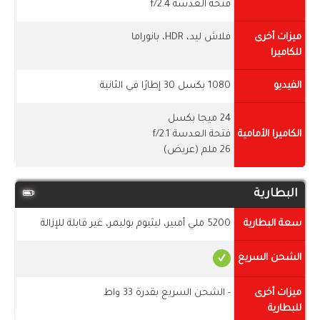
فتحة العدسة f/2.4
ميزات أخرى
فلاش ليد، HDR، بانوراما
للكاميرا
الفيديو
1080 بكسل 30 إطارًا في الثانية
24 ميجا بكسل
الكاميرا الأمامية
فتحة العدسة f/2.1
26 ملم (عريض)
البطارية
سعة البطارية
5200 ملي أمبير، ليثيوم بوليمر، غير قابلة للإزالة
الشحن السريع
ميزات أخرى
- الشحن السريع بقدرة 33 واط
للبطارية