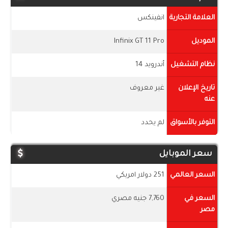
العلامة التجارية
انفينكس
الموديل
Infinix GT 11 Pro
نظام التشغيل
أندرويد 14
تاريخ الإعلان
غير معروف
عنه
التوفر بالأسواق
لم يحدد
سعر الموبايل
السعر العالمي
251 دولار امريكي
السعر في
7,760 جنيه مصري
مصر