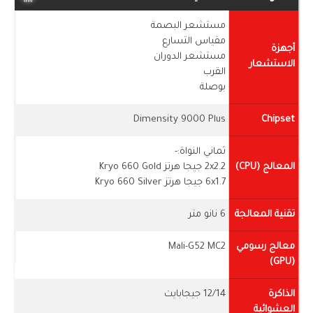
مستشعر البصمة
مقياس التسارع
أجهزة
مستشعر الدوران
الاستشعار
القرب
بوصلة
Dimensity 9000 Plus
Chipset
ثماني النواة:-
المعالج (CPU)
2x2.2 جيجا هرتز Kryo 660 Gold
6x1.7 جيجا هرتز Kryo 660 Silver
تقنية المعالجة
6 نانو متر
معالج رسومي
Mali-G52 MC2
(GPU)
الذاكرة
12/14 جيجابايت
العشوائية