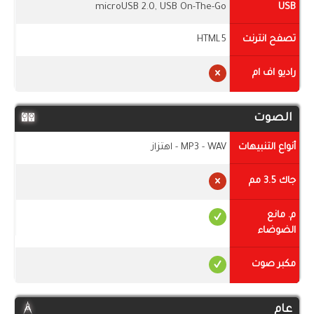
microUSB 2.0, USB On-The-Go
USB
تصفح انترنت
HTML5
راديو اف ام
الصوت
أنواع التنبيهات
MP3 - WAV - اهتزاز
جاك 3.5 مم
م. مانع
الضوضاء
مكبر صوت
عام