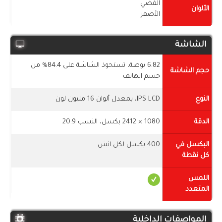
الفضي
الألوان
الأصفر
الشاشة
6.82 بوصة، تستحوذ الشاشة على 84.4% من
حجم الشاشة
جسم الهاتف
النوع
IPS LCD، بمعدل ألوان 16 مليون لون
الدقة
1080 × 2412 بكسل، النسب 20:9
البكسل في
400 بكسل لكل انش
كل نقطة
اللمس
المتعدد
المواصفات الداخلية