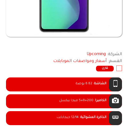
الشركة:
Upcoming
القسم:
أسعار ومواصفات الموبايلات
قارن
الشاشة
:
6.82 بوصة
الكاميرا
:
5+8+200 ميجا بيكسل
الذاكرة العشوائية
:
12/14 جيجابايت