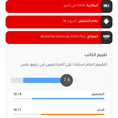
البطارية
:
5200 ملى أمبير
نظام التشغيل
:
أندرويد 14
المعالج
:
MediaTek Dimensity 9000 Plus
تقييم الكاتب
التقييم العام استنادا على المراجعيين فى ريفيو بلس
7.6
التصميم
8
/ 10
الاداء
7
/ 10