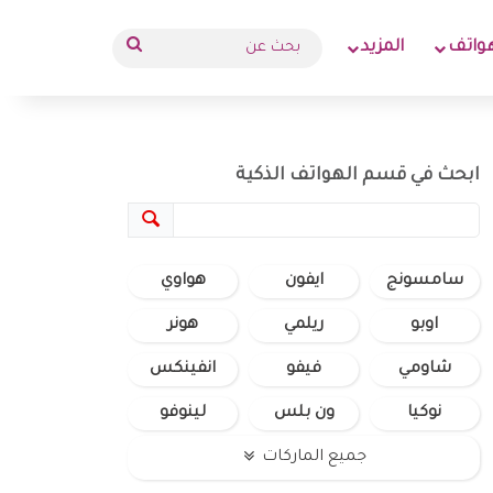
بحث
واتف
المزيد
عن
ابحث في قسم الهواتف الذكية
سامسونج
ايفون
هواوي
اوبو
ريلمي
هونر
شاومي
فيفو
انفينكس
نوكيا
ون بلس
لينوفو
جميع الماركات