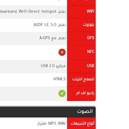
WIFI
نعم، Wi-Fi 802.11 a/b/g/n/ac, dual-band, Wi-Fi Direct, hotspot
بلوتوث
نعم، 5.0, A2DP, LE
GPS
نعم، مع A-GPS
NFC
USB
ميكرو USB 2.0
تصفح انترنت
HTML5
راديو اف ام
الصوت
أنواع التنبيهات
MP3, WAV, اهتزاز