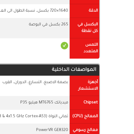
الدقة
1640×720 بكسل، نسبة الطول الى العرض 20:9
البكسل في
265 بكسل في البوصة
كل نقطة
اللمس
المتعدد
المواصفات الداخلية
أجهزة
بصمة الاصبع، التسارع، الدوران، القرب
الاستشعار
Chipset
ميدياتك MT6765 هيليو P35
المعالج (CPU)
ثماني النواة (4x1.8 GHz Cortex-A53 & 4x1.5 GHz Cortex-A53)
معالج رسومي
PowerVR GE8320