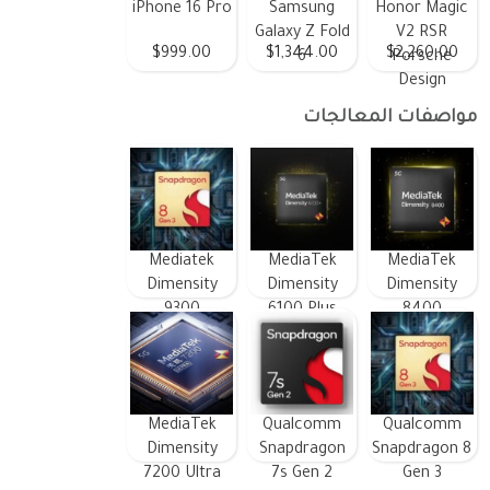
iPhone 16 Pro
Samsung
Honor Magic
Galaxy Z Fold
V2 RSR
$999.00
$1,344.00
$2,260.00
6
Porsche
Design
مواصفات المعالجات
Mediatek
MediaTek
MediaTek
Dimensity
Dimensity
Dimensity
9300
6100 Plus
8400
MediaTek
Qualcomm
Qualcomm
Dimensity
Snapdragon
Snapdragon 8
7200 Ultra
7s Gen 2
Gen 3