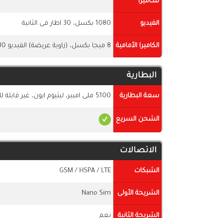
للكاميرا
الفيديو
1080 بكسل، 30 اطار فى الثانية
الكاميرا الأمامية
8 ميجا بكسل، (زاوية عريضة) الفيديو 1080 بكسل
البطارية
سعة البطارية
5100 ملى امبير، ليثيوم ايون، غير قابلة للإزالة
الشحن السريع
الاتصالات
الشبكات
GSM / HSPA / LTE
الشريحة الأولى
Nano Sim
الشريحة الثانية
نعم