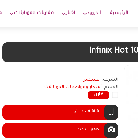
الرئيسية
اندرويد
اخبار
مقارنات الموبايلات
ه
Infinix Hot 1
الشركة:
انفينكس
القسم:
أسعار ومواصفات الموبايلات
قارن
الشاشة
:
6.7 انش
الكاميرا
:
رباعية