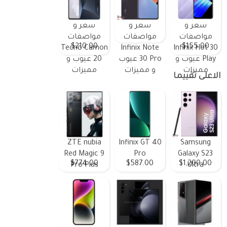
سعر و
سعر و
سعر و
مواصفات
مواصفات
مواصفات
$210.00
$155.00
Tecno Camon
Infinix Note
Infinix Hot 30
Play عيوب و
30 Pro عيوب
20 عيوب و
مميزات
و مميزات
مميزات
الاعلى تقييما
ZTE nubia
Infinix GT 40
Samsung
Red Magic 9
Pro
Galaxy S23
$774.00
$587.00
$1,200.00
Pro Plus
Ultra