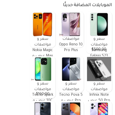
الموبايلات المضافة حديثًا
سعر و
مواصفات
سعر و
مواصفات
Oppo Reno 10
مواصفات
$500.00
Nokia Magic
Pro Plus
Samsung
Galaxy S23
Max عيوب و
FE ومميزات
مميزات
وعيوب
سعر و
سعر و
سعر و
مواصفات
مواصفات
مواصفات
$160.00
Tecno Spark
Tecno Pova 5
Infinix Note
50 Pro عيوب
Pro عيوب و
10C عيوب و
و مميزات
مميزات
مميزات