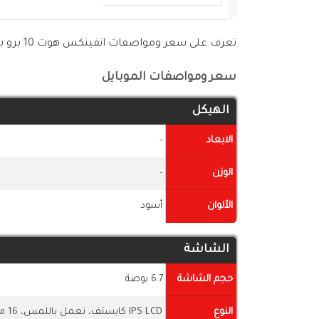
تعرف على سعر ومواصفات انفينكس هوت 10 برو بالتفاصيل من الجداول التالية:-
سعر ومواصفات الموبايل
الهيكل
الابعاد
-
الوزن
-
الألوان
أسود
الشاشة
حجم الشاشة
6.7 بوصة
النوع
IPS LCD كابستف، تعمل باللمس، 16 مليون لون