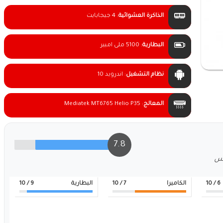
الذاكرة العشوائية
:
4 جيجابايت
البطارية
:
5100 ملى امبير
نظام التشغيل
:
اندرويد 10
المعالج
:
Mediatek MT6765 Helio P35
7.8
لس
6
/ 10
الكاميرا
7
/ 10
البطارية
9
/ 10