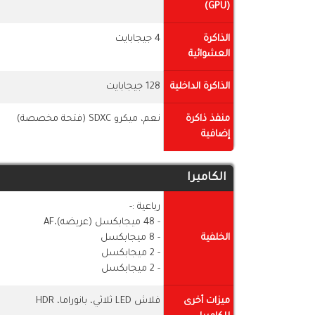
(GPU)
الذاكرة
4 جيجابايت
العشوائية
الذاكرة الداخلية
128 جيجابايت
منفذ ذاكرة
نعم، ميكرو SDXC (فتحة مخصصة)
إضافية
الكاميرا
رباعية :-
- 48 ميجابكسل (عريضه)،AF
الخلفية
- 8 ميجابكسل
- 2 ميجابكسل
- 2 ميجابكسل
ميزات أخرى
فلاش LED ثلاثي، بانوراما، HDR