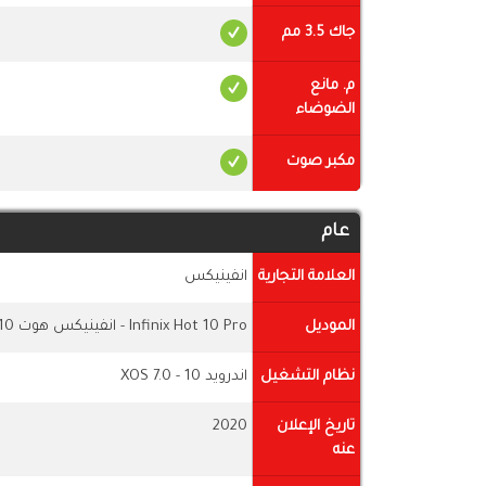
جاك 3.5 مم
م. مانع
الضوضاء
مكبر صوت
عام
العلامة التجارية
انفينيكس
الموديل
Infinix Hot 10 Pro - انفينيكس هوت 10 برو
نظام التشغيل
اندرويد 10 - XOS 7.0
تاريخ الإعلان
2020
عنه