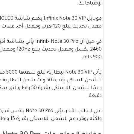
لإحتياجاتك.
معدل تحديث يبلغ 120 هرتز، ومعدل أخذ عينات باللمس 360 هرتز، وسطوع يصل إلى 900 شمعة.
900 nits.
دقيقة.
على الجانب الأخر،
ولكنه يوفر دعم للشحن اللاسلكي بقدرة 15 واط فقط بدلاً من 50 واط.