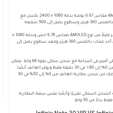
موبايل Infinix Note 30 VIP يضم شاشة AMOLED مقاس 6.67 بوصة بدقة 1080 × 2400 بكسل مع
في حين أن Infinix Note 30 Pro يأتي بشاشة أكبر قليلاً من نوع AMOLED بقياس 6.78 انش وبدقة 1080 ×
2460 بكسل ومعدل تحديث يبلغ 120Hz ومعدل أخذ عينات باللمس 360 هرتز، ومعد سطوع يصل إلى
يأتي Note 30 VIP ببطارية تبلغ سعتها 5000 مللي أمبير في الساعة مع شحن سلكي بقوة 68 واط. يمكن
للشحن السلكي بقدرة 50 وات شحن البطارية من 0% إلى 80٪ في 30 دقيقة فقط ويوفر الهاتف أيضًا
دعمًا للشحن اللاسلكي بقدرة 50 واط والذي يمكنك من شحن بطارية الهاتف من 0% إلى 50% في 30
 يأتي Note 30 Pro بنفس قدرة الشحن السلكي تقريبًا وأيضًا نفس سعة البطارية