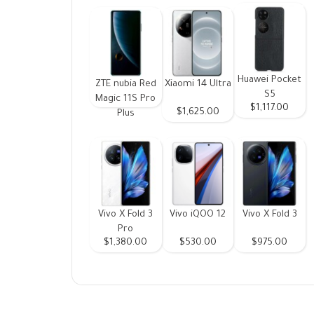
Huawei Pocket
ZTE nubia Red
Xiaomi 14 Ultra
S5
Magic 11S Pro
$1,117.00
$1,625.00
Plus
Vivo X Fold 3
Vivo iQOO 12
Vivo X Fold 3
Pro
$1,380.00
$530.00
$975.00