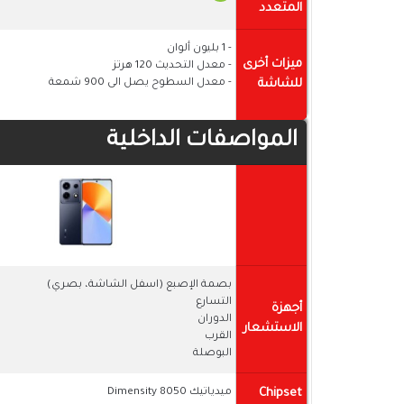
المتعدد
- 1 بليون ألوان
ميزات أخرى
- معدل التحديث 120 هرتز
للشاشة
- معدل السطوح يصل الى 900 شمعة
المواصفات الداخلية
بصمة الإصبع (اسفل الشاشة، بصري)
التسارع
أجهزة
الدوران
الاستشعار
القرب
البوصلة
Chipset
ميدياتيك Dimensity 8050