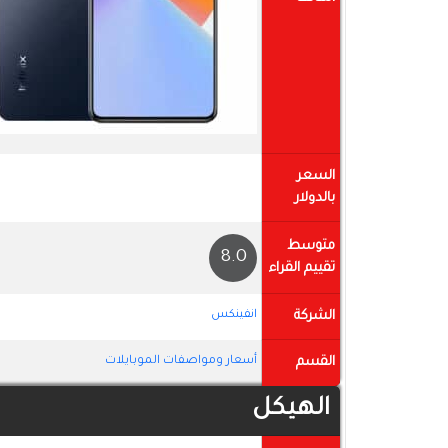
السعر
بالدولار
متوسط
8.0
تقييم القراء
الشركة
انفينكس
القسم
أسعار ومواصفات الموبايلات
الهيكل