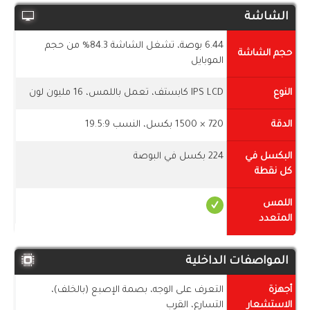
الشاشة
6.44 بوصة، تشغل الشاشة 84.3% من حجم
حجم الشاشة
الموبايل
النوع
IPS LCD كابستف، تعمل باللمس، 16 مليون لون
الدقة
720 × 1500 بكسل، النسب 19.5:9
البكسل في
224 بكسل في البوصة
كل نقطة
اللمس
المتعدد
المواصفات الداخلية
أجهزة
التعرف على الوجه، بصمة الإصبع (بالخلف)،
الاستشعار
التسارع، القرب