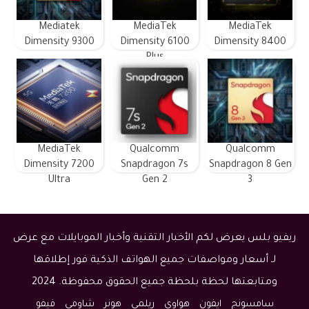
Mediatek
MediaTek
MediaTek
Dimensity 9300
Dimensity 6100
Dimensity 8400
Plus
MediaTek
Qualcomm
Qualcomm
Dimensity 7200
Snapdragon 7s
Snapdragon 8 Gen
Ultra
Gen 2
3
ريفيو بلس يعرض لكم الأخبار التقنية وأخبار الموبايلات مع عرض
لـ أسعار ومواصفات جميع الهواتف الذكية فور إطلاقها
ومتابعتها لحظة بلحظة جميع الحقوق محفوظة. 2024
سامسونج
ايفون
هواوي
ريلمي
هونر
شاومي
فيفو