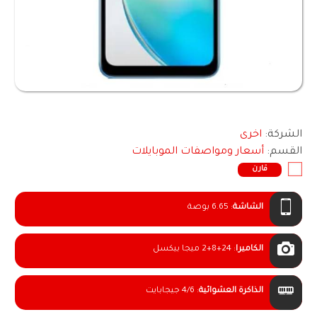
الشركة:
اخرى
القسم:
أسعار ومواصفات الموبايلات
قارن
الشاشة
:
6.65 بوصة
الكاميرا
:
2+8+24 ميجا بيكسل
الذاكرة العشوائية
:
4/6 جيجابايت