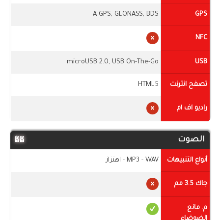
A-GPS, GLONASS, BDS
GPS
NFC
microUSB 2.0, USB On-The-Go
USB
تصفح انترنت
HTML5
راديو اف ام
الصوت
أنواع التنبيهات
MP3 - WAV - اهتزاز
جاك 3.5 مم
م. مانع
الضوضاء