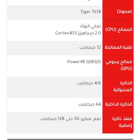
Tiger T618
Chipset
ثماني النواة
المعالج (CPU)
2.0 جيجاهرتز Cortex-A53
تقنية المعالجة
12 جيجابايت
معالج رسومي
PowerVR GE8320
(GPU)
الذاكرة
4/6 جيجابايت
العشوائية
الذاكرة الداخلية
64 جيجابايت
منفذ ذاكرة
نعم, ميكرو SD حتى 128 جيجابايت
إضافية