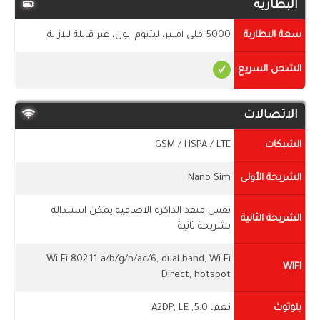
البطارية
سعة البطارية
5000 ملى امبير، ليثيوم ايون، غير قابلة للازالة
الشحن السريع
الاتصالات
الشبكات
GSM / HSPA / LTE
الشريحة الأولى
Nano Sim
نفس منفذ الذاكرة الاضافية يمكن استبدالة
الشريحة الثانية
بشريحة ثانية
Wi-Fi 802.11 a/b/g/n/ac/6, dual-band, Wi-Fi
WIFI
Direct, hotspot
بلوتوث
نعم، 5.0, A2DP, LE