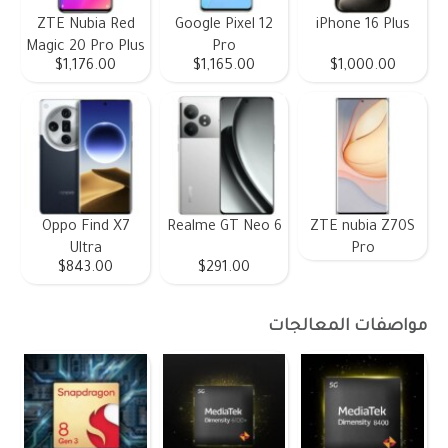
ZTE Nubia Red
Google Pixel 12
iPhone 16 Plus
Magic 20 Pro Plus
Pro
$1,176.00
$1,165.00
$1,000.00
Oppo Find X7
Realme GT Neo 6
ZTE nubia Z70S
Ultra
Pro
$843.00
$291.00
مواصفات المعالجات