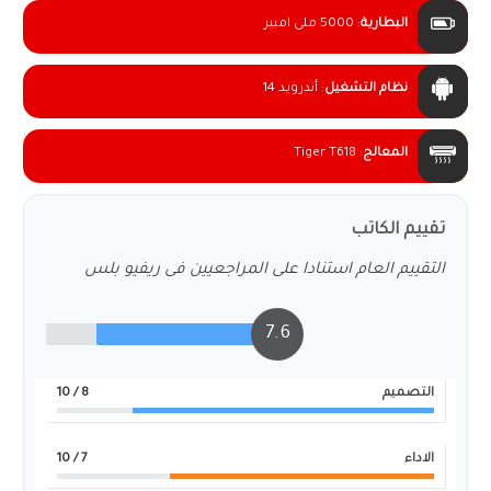
البطارية
:
5000 ملى امبير
نظام التشغيل
:
أندرويد 14
المعالج
:
Tiger T618
تقييم الكاتب
التقييم العام استنادا على المراجعيين فى ريفيو بلس
7.6
التصميم
8
/ 10
الاداء
7
/ 10