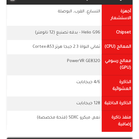
أجهزة
التسارع، القرب، البوصلة
الاستشعار
Chipset
Helio G96 - بدقه تصنيع (12 نانومتر)
المعالج (CPU)
ثماني النواة 2.3 جيجا هرتز Cortex-A53
معالج رسومي
PowerVR GE8320
(GPU)
الذاكرة
4/6 جيجابايت
العشوائية
الذاكرة الداخلية
128 جيجابايت
منفذ ذاكرة
نعم، ميكرو SDXC (فتحة مخصصة)
إضافية