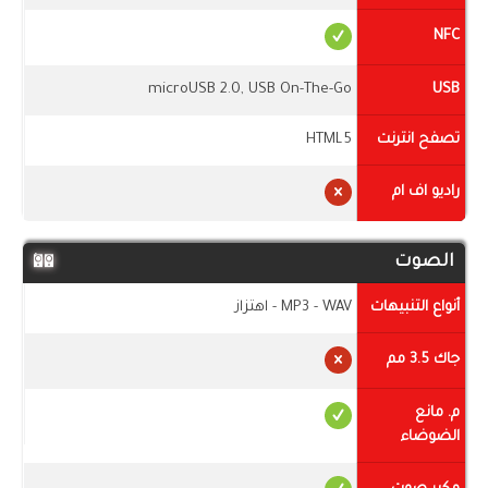
NFC
microUSB 2.0, USB On-The-Go
USB
تصفح انترنت
HTML5
راديو اف ام
الصوت
أنواع التنبيهات
MP3 - WAV - اهتزاز
جاك 3.5 مم
م. مانع
الضوضاء