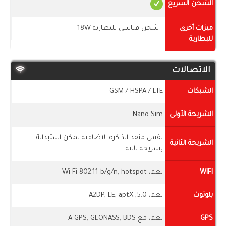
الشحن السريع
ميزات أخرى
- شحن قياسي للبطارية 18W
للبطارية
الاتصالات
الشبكات
GSM / HSPA / LTE
الشريحة الأولى
Nano Sim
نفس منفذ الذاكرة الاضافية يمكن استبدالة
الشريحة الثانية
بشريحة ثانية
WIFI
نعم، Wi-Fi 802.11 b/g/n, hotspot
بلوتوث
نعم، 5.0, A2DP, LE, aptX
GPS
نعم، مع A-GPS, GLONASS, BDS