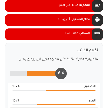
البطارية
:
4322 ملى امبير
نظام التشغيل
:
أندرويد 13
المعالج
:
Helio G96
تقييم الكاتب
التقييم العام استنادا على المراجعيين فى ريفيو بلس
6.4
التصميم
6
/ 10
الاداء
7
/ 10