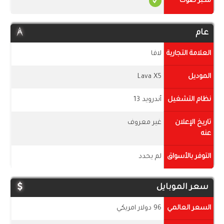
مكبر صوت
عام
العلامة التجارية
لافا
الموديل
Lava X5
نظام التشغيل
أندرويد 13
تاريخ الإعلان
غير معروف
عنه
التوفر بالأسواق
لم يحدد
سعر الموبايل
السعر العالمي
96 دولار امريكي