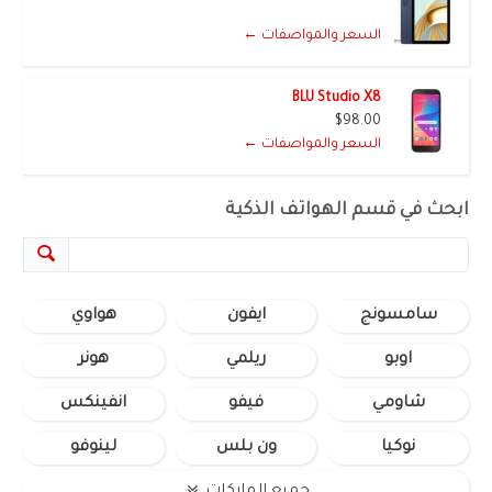
السعر والمواصفات ←
BLU Studio X8
$98.00
السعر والمواصفات ←
ابحث في قسم الهواتف الذكية
سامسونج
ايفون
هواوي
اوبو
ريلمي
هونر
شاومي
فيفو
انفينكس
نوكيا
ون بلس
لينوفو
جميع الماركات