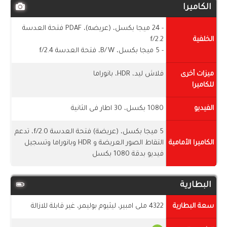
الكاميرا
- 24 ميجا بكسل، (عريضه)، PDAF فتحة العدسة
الخلفية
f/2.2
- 5 ميجا بكسل، B/W، فتحة العدسة f/2.4
ميزات أخرى
فلاش ليد، HDR، بانوراما
للكاميرا
الفيديو
1080 بكسل، 30 اطار فى الثانية
5 ميجا بكسل، (عريضة) فتحة العدسة f/2.0، تدعم
الكاميرا الأمامية
التقاط الصور العريضة و HDR وبانوراما وتسجيل
فيديو بدقة 1080 بكسل
البطارية
سعة البطارية
4322 ملى امبير، ليثيوم بوليمر، غير قابلة للازالة