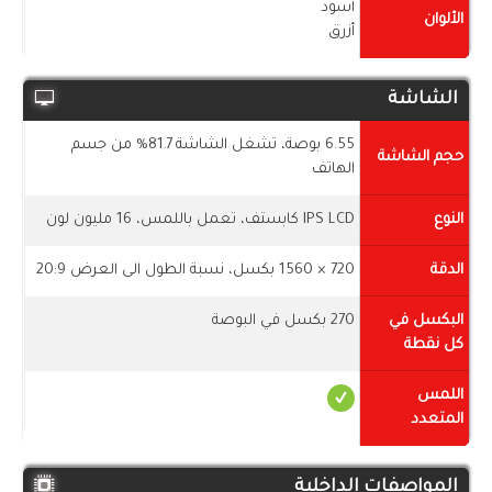
أسود
الألوان
أزرق
الشاشة
6.55 بوصة، تشغل الشاشة 81.7% من جسم
حجم الشاشة
الهاتف
النوع
IPS LCD كابستف، تعمل باللمس، 16 مليون لون
الدقة
720 × 1560 بكسل، نسبة الطول الى العرض 20:9
البكسل في
270 بكسل في البوصة
كل نقطة
اللمس
المتعدد
المواصفات الداخلية