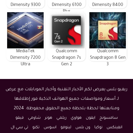
Dimensity 9300
Dimensity 6100
Dimensity 8400
Plus
MediaTek
Qualcomm
Qualcomm
Dimensity 7200
Snapdragon 7s
Snapdragon 8 Gen
Ultra
Gen 2
3
ريفيو بلس يعرض لكم الأخبار التقنية وأخبار الموبايلات مع عرض
لـ أسعار ومواصفات جميع الهواتف الذكية فور إطلاقها
ومتابعتها لحظة بلحظة جميع الحقوق محفوظة. 2024
سامسونج
ايفون
هواوي
ريلمي
هونر
شاومي
فيفو
انفينكس
نوكيا
ون بلس
لينوفو
اسوس
تكنو
تي سي ال