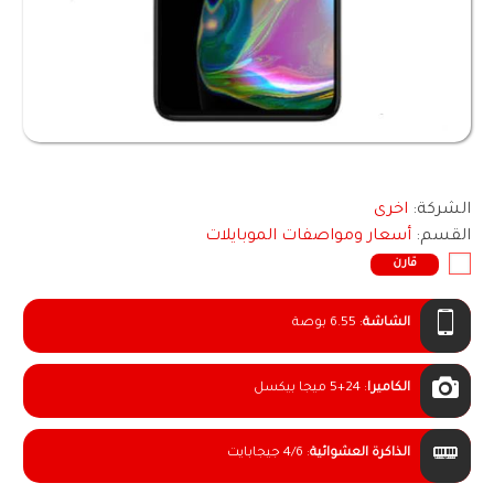
الشركة:
اخرى
القسم:
أسعار ومواصفات الموبايلات
قارن
الشاشة
:
6.55 بوصة
الكاميرا
:
5+24 ميجا بيكسل
الذاكرة العشوائية
:
4/6 جيجابايت