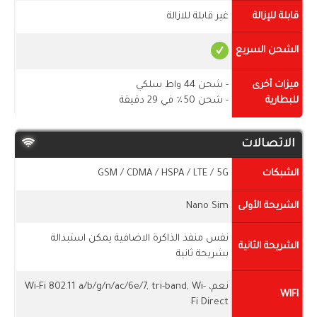
قابلة للإزالة
غير قابلة للازالة
الشحن السريع
ميزات أخرى
- شحن 44 واط سلكي
للبطارية
- شحن 50٪ في 29 دقيقة
الاتصالات
الشبكات
GSM / CDMA / HSPA / LTE / 5G
الشريحة الأولى
Nano Sim
نفس منفذ الذاكرة الاضافية يمكن استبدالة
الشريحة الثانية
بشريحة ثانية
نعم، Wi-Fi 802.11 a/b/g/n/ac/6e/7, tri-band, Wi-
WIFI
Fi Direct