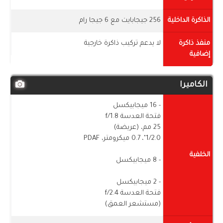
الذاكرة الداخلية
256 جيجابايت مع 6 جيجا رام
منفذ ذاكرة
لا يدعم تركيب ذاكرة خارجية
إضافية
الكاميرا
- 16 ميجابيكسل
فتحة العدسة f/1.8
25 مم، (عريضة)
1/​​2.0"، 0.7 ميكرومتر، PDAF
الخلفية
- 8 ميجابيكسل
- 2 ميجابيكسل
فتحة العدسة f/2.4
(مستشعر العمق)