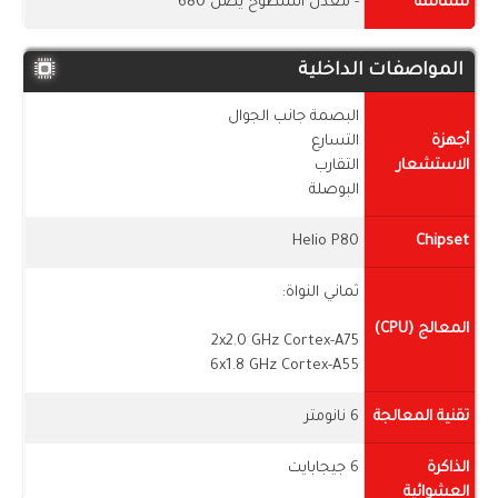
للشاشة
- معدل السطوح يصل 680
المواصفات الداخلية
البصمة جانب الجوال
أجهزة
التسارع
الاستشعار
التقارب
البوصلة
Helio P80
Chipset
ثماني النواة:
المعالج (CPU)
2x2.0 GHz Cortex-A75
6x1.8 GHz Cortex-A55
تقنية المعالجة
6 نانومتر
الذاكرة
6 جيجابايت
العشوائية