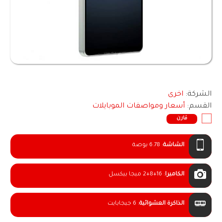
الشركة:
اخرى
القسم:
أسعار ومواصفات الموبايلات
قارن
الشاشة
:
6.78 بوصة
الكاميرا
:
2+8+16 ميجا بيكسل
الذاكرة العشوائية
:
6 جيجابايت