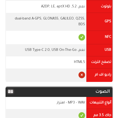
بلوتوث
نعم، 5.2, A2DP, LE, aptX HD
dual-band A-GPS, GLONASS, GALILEO, QZSS,
GPS
BDS
NFC
USB
نعم، USB Type-C 2.0, USB On-The-Go
تصفح انترنت
HTML5
راديو اف ام
الصوت
أنواع التنبيهات
MP3 - WAV - اهتزاز
جاك 3.5 مم