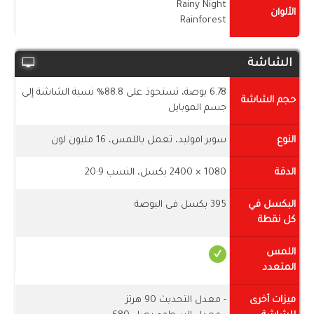
Rainy Night
الألوان
Rainforest
الشاشة
6.78 بوصة، تستحوذ على 88.8% نسبة الشاشة إلى
حجم الشاشة
جسم الموبايل
النوع
سوبر اموليد، تعمل باللمس، 16 مليون لون
الدقة
1080 × 2400 بكسل، النسب 20:9
البكسل في
395 بكسل فى البوصة
كل نقطة
اللمس
المتعدد
ميزات أخرى
- معدل التحديث 90 هرتز