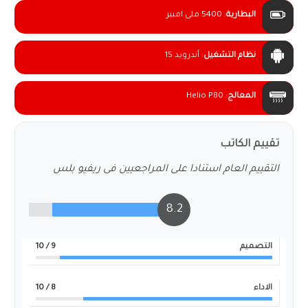
البطارية
:
5400 ملى امبير
نظام التشغيل
:
أندرويد 15
المعالج
:
Helio P80
تقييم الكاتب
التقييم العام استنادا على المراجعيين فى ريفيو بلس
8.2
التصميم
9
/ 10
الاداء
8
/ 10