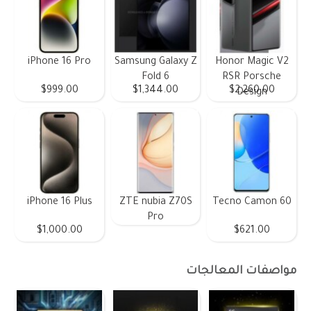
iPhone 16 Pro
Samsung Galaxy Z
Honor Magic V2
Fold 6
RSR Porsche
$999.00
$1,344.00
$2,260.00
Design
iPhone 16 Plus
ZTE nubia Z70S
Tecno Camon 60
Pro
$1,000.00
$621.00
مواصفات المعالجات