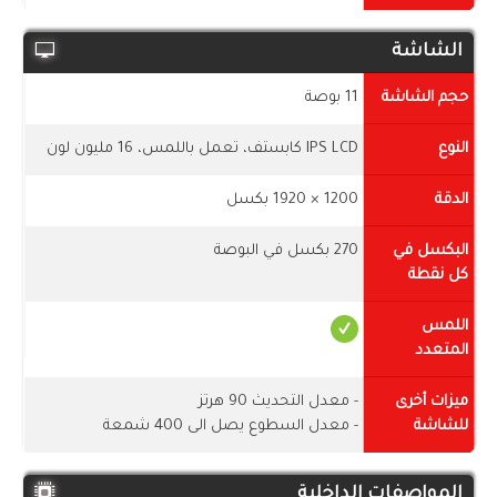
الشاشة
حجم الشاشة
11 بوصة
النوع
IPS LCD كابستف، تعمل باللمس، 16 مليون لون
الدقة
1200 × 1920 بكسل
البكسل في
270 بكسل في البوصة
كل نقطة
اللمس
المتعدد
ميزات أخرى
- معدل التحديث 90 هرتز
للشاشة
- معدل السطوع يصل الى 400 شمعة
المواصفات الداخلية