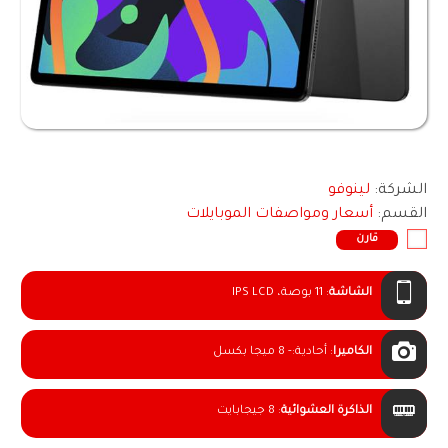
الشركة:
لينوفو
القسم:
أسعار ومواصفات الموبايلات
قارن
الشاشة
:
11 بوصة، IPS LCD
الكاميرا
:
أحادية:- 8 ميجا بكسل
الذاكرة العشوائية
:
8 جيجابايت