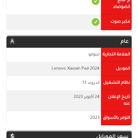
م. مانع
الضوضاء
مكبر صوت
عام
العلامة التجارية
لينوفو
الموديل
Lenovo Xiaoxin Pad 2024
نظام التشغيل
اندرويد 13
تاريخ الإعلان
24 أكتوبر 2023
عنه
التوفر بالأسواق
2023
سعر الموبايل