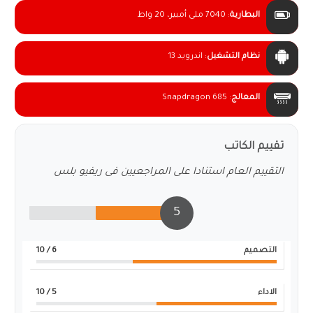
البطارية
:
7040 ملى أمبير، 20 واط
نظام التشغيل
:
اندرويد 13
المعالج
:
Snapdragon 685
تقييم الكاتب
التقييم العام استنادا على المراجعيين فى ريفيو بلس
5
التصميم
6
/ 10
الاداء
5
/ 10