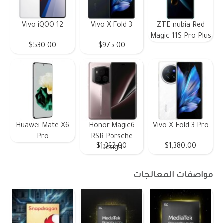
Vivo iQOO 12
Vivo X Fold 3
ZTE nubia Red
Magic 11S Pro Plus
$530.00
$975.00
Huawei Mate X6
Honor Magic6
Vivo X Fold 3 Pro
Pro
RSR Porsche
$1,392.00
$1,380.00
Design
مواصفات المعالجات