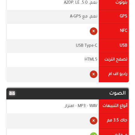
بلوتوث
نعم، 5.0, A2DP, LE
GPS
نعم، مع A-GPS
NFC
USB Type-C
USB
تصفح انترنت
HTML5
راديو اف ام
الصوت
أنواع التنبيهات
MP3 - WAV - اهتزاز
جاك 3.5 مم