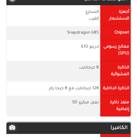
أجهزة
التسارع
الاستشعار
القرب
Snapdragon 685
Chipset
معالج رسومي
ادرينو 610
(GPU)
الذاكرة
8 جيجابايت
العشوائية
الذاكرة الداخلية
128 جيجابايت مع 8 جيجا رام
منفذ ذاكرة
نعم، ميكرو SD
إضافية
الكاميرا