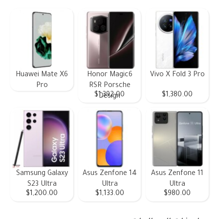
Huawei Mate X6
Honor Magic6
Vivo X Fold 3 Pro
Pro
RSR Porsche
$1,392.00
$1,380.00
Design
Samsung Galaxy
Asus Zenfone 14
Asus Zenfone 11
S23 Ultra
Ultra
Ultra
$1,200.00
$1,133.00
$980.00