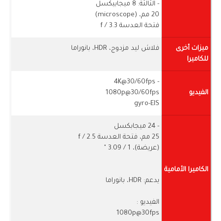
- الثالثة: 8 ميجابيكسل
20 مم، (microscope)
فتحة العدسة f / 3.3
ميزات أخرى
فلاش ليد مزدوج، HDR، بانوراما
للكاميرا
- 4K@30/60fps
الفيديو
1080p@30/60fps
gyro-EIS
- 24 ميجابكسل
25 مم، فتحة العدسة f / 2.5
(عريضة)، 1 / ​​3.09 "
الكاميرا الأمامية
يدعم: HDR، بانوراما
الفيديو :
1080p@30fps