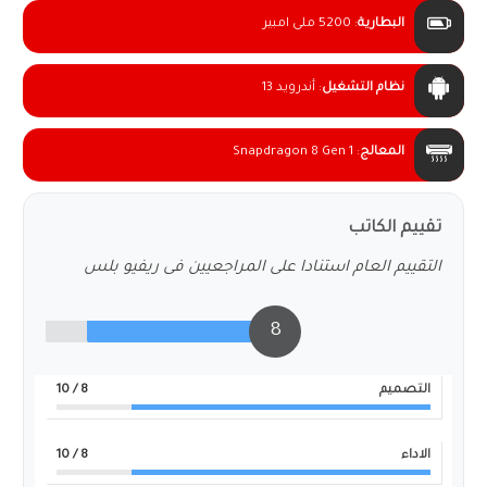
البطارية
:
5200 ملى امبير
نظام التشغيل
:
أندرويد 13
المعالج
:
Snapdragon 8 Gen 1
تقييم الكاتب
التقييم العام استنادا على المراجعيين فى ريفيو بلس
8
التصميم
8
/ 10
الاداء
8
/ 10