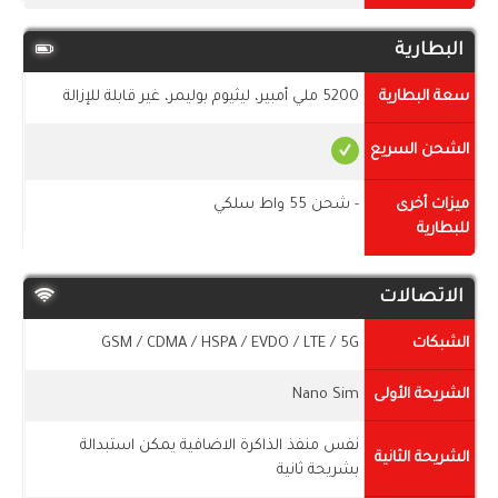
البطارية
سعة البطارية
5200 ملي أمبير، ليثيوم بوليمر، غير قابلة للإزالة
الشحن السريع
ميزات أخرى
- شحن 55 واط سلكي
للبطارية
الاتصالات
الشبكات
GSM / CDMA / HSPA / EVDO / LTE / 5G
الشريحة الأولى
Nano Sim
نفس منفذ الذاكرة الاضافية يمكن استبدالة
الشريحة الثانية
بشريحة ثانية