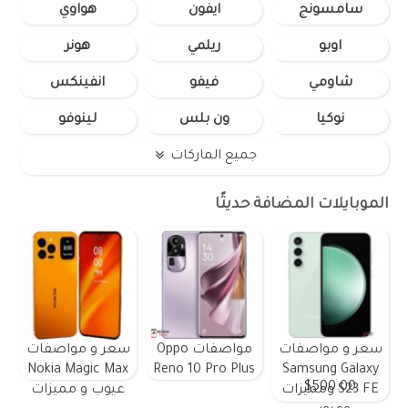
سامسونج
ايفون
هواوي
اوبو
ريلمي
هونر
شاومي
فيفو
انفينكس
نوكيا
ون بلس
لينوفو
جميع الماركات
الموبايلات المضافة حديثًا
سعر و مواصفات
مواصفات Oppo
سعر و مواصفات
Nokia Magic Max
Reno 10 Pro Plus
Samsung Galaxy
$500.00
S23 FE ومميزات
عيوب و مميزات