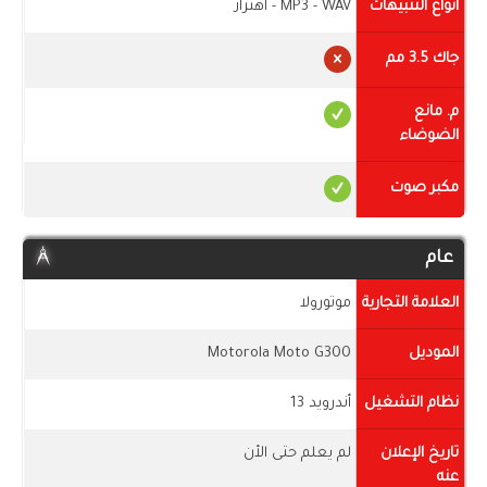
أنواع التنبيهات
MP3 - WAV - اهتزاز
جاك 3.5 مم
م. مانع
الضوضاء
مكبر صوت
عام
العلامة التجارية
موتورولا
الموديل
Motorola Moto G300
نظام التشغيل
أندرويد 13
تاريخ الإعلان
لم يعلم حتى الأن
عنه