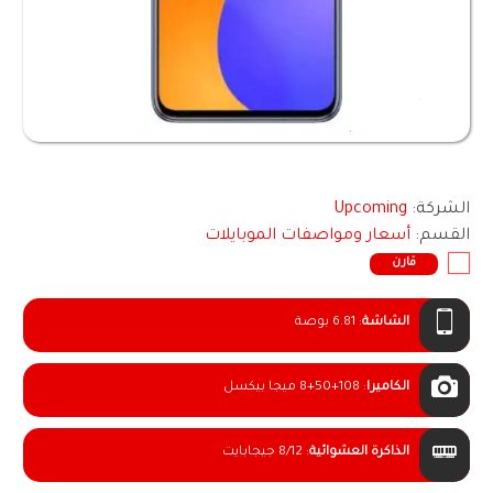
الشركة:
Upcoming
القسم:
أسعار ومواصفات الموبايلات
قارن
الشاشة
:
6.81 بوصة
الكاميرا
:
8+50+108 ميجا بيكسل
الذاكرة العشوائية
:
8/12 جيجابايت