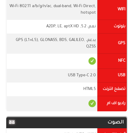
Wi-Fi 802.11 a/b/g/n/ac, dual-band, Wi-Fi Direct,
WIFI
hotspot
بلوتوث
نعم، 5.2, A2DP, LE, aptX HD
يدعم، GPS (L1+L5), GLONASS, BDS, GALILEO,
GPS
QZSS
NFC
USB Type-C 2.0
USB
تصفح انترنت
HTML5
راديو اف ام
الصوت