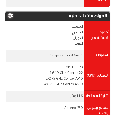
للشاشة
المواصفات الداخلية
البصمة
أجهزة
التسارع
الاستشعار
الدوران
القرب
Snapdragon 8 Gen 1
Chipset
ثماني النواة
1x3.19 GHz Cortex-X2
المعالج (CPU)
3x2.75 GHz Cortex-A710
4x1.80 GHz Cortex-A510
تقنية المعالجة
6 نانومتر
معالج رسومي
Adreno 730
(GPU)