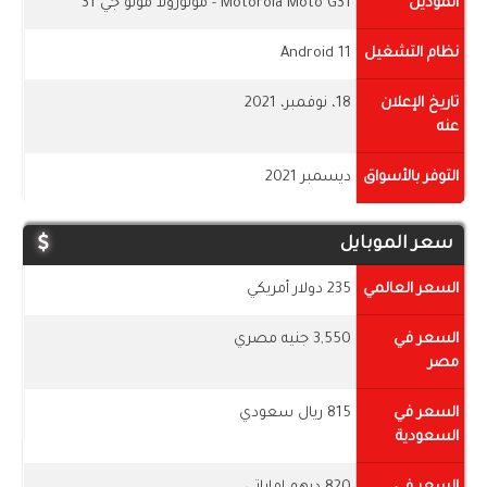
الموديل
Motorola Moto G31 - موتورولا موتو جي 31
نظام التشغيل
Android 11
تاريخ الإعلان
18، نوفمبر، 2021
عنه
التوفر بالأسواق
ديسمبر 2021
سعر الموبايل
السعر العالمي
235 دولار أمريكي
السعر في
3,550 جنيه مصري
مصر
السعر في
815 ريال سعودي
السعودية