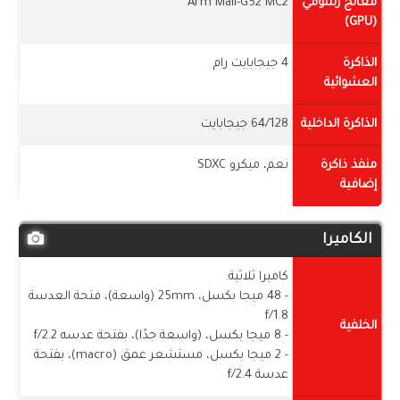
معالج رسومي
Arm Mali-G52 MC2
(GPU)
الذاكرة
4 جيجابايت رام
العشوائية
الذاكرة الداخلية
64/128 جيجابايت
منفذ ذاكرة
نعم، ميكرو SDXC
إضافية
الكاميرا
كاميرا ثلاثية:
- 48 ميجا بكسل، 25mm (واسعة)، فتحة العدسة
f/1.8
الخلفية
- 8 ميجا بكسل، (واسعة جدًا)، بفتحة عدسه f/2.2
- 2 ميجا بكسل، مستشعر عمق (macro)، بفتحة
عدسة f/2.4