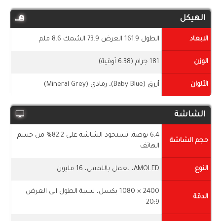
الهيكل
الابعاد
الطول 161.9 العرض 73.9 السُمك 8.6 ملم
الوزن
181 جرام (6.38 أوقية)
الألوان
أزرق (Baby Blue)، رمادي (Mineral Grey)
الشاشة
6.4 بوصة، تستحوذ الشاشة على 82.2% من جسم
حجم الشاشة
الهاتف
النوع
AMOLED، تعمل باللمس، 16 مليون
2400 × 1080 بكسل، نسبة الطول الى العرض
الدقة
20:9