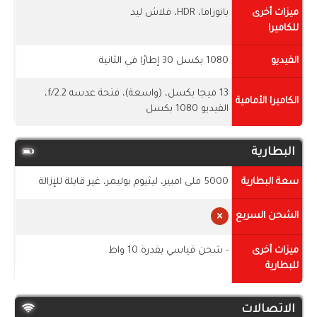
ميزات أخرى
بانوراما، HDR، فلاش ليد
للكاميرا
الفيديو
1080 بكسل 30 إطارًا في الثانية
13 ميجا بكسل، (واسعة)، فتحة عدسه f/2.2،
الكاميرا الأمامية
الفيديو 1080 بكسل
البطارية
سعة البطارية
5000 ملى امبير، ليثيوم بوليمر، غير قابلة للإزالة
الشحن السريع
ميزات أخرى
- شحن قياسي بقدرة 10 واط
للبطارية
الاتصالات