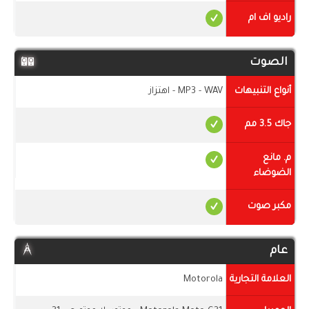
راديو اف ام
الصوت
أنواع التنبيهات
MP3 - WAV - اهتزاز
جاك 3.5 مم
م. مانع
الضوضاء
مكبر صوت
عام
العلامة التجارية
Motorola