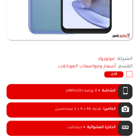
الشركة:
موتورولا
القسم:
أسعار ومواصفات الموبايلات
قارن
الشاشة
:
6.4 بوصة (AMOLED)
الكاميرا
:
ثلاثية: 48 + 8 + 2 ميجابكسل
الذاكرة العشوائية
:
4 جيجابايت