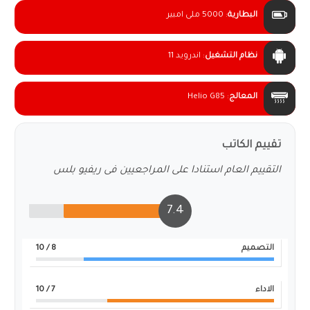
البطارية
:
5000 ملى امبير
نظام التشغيل
:
اندرويد 11
المعالج
:
Helio G85
تقييم الكاتب
التقييم العام استنادا على المراجعيين فى ريفيو بلس
7.4
التصميم
8
/ 10
الاداء
7
/ 10