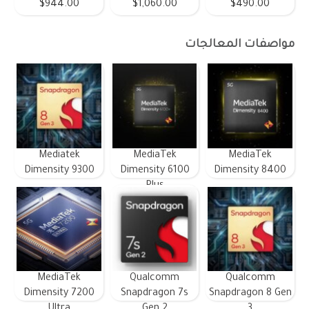
$944.00
$1,060.00
$490.00
مواصفات المعالجات
Mediatek
MediaTek
MediaTek
Dimensity 9300
Dimensity 6100
Dimensity 8400
Plus
MediaTek
Qualcomm
Qualcomm
Dimensity 7200
Snapdragon 7s
Snapdragon 8 Gen