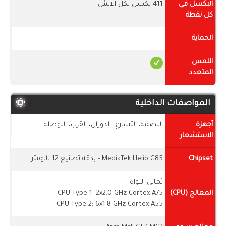
البكسل في
411 بكسل لكل الانش
كل نقطة
الحماية
-
اللمس
المتعدد
المواصفات الداخلية
أجهزة
البصمة، التسارع، الدوران، القرب، البوصلة
الاستشعار
Chipset
MediaTek Helio G85 - بدقه تصنيع 12 نانومتر
ثماني النواه:-
المعالج (CPU)
CPU Type 1: 2x2.0 GHz Cortex-A75
CPU Type 2: 6x1.8 GHz Cortex-A55