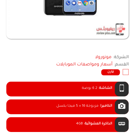
الشركة:
موتورولا
القسم:
أسعار ومواصفات الموبايلات
قارن
الشاشة
:
6.2 بوصة
الكاميرا
:
مزدوجة 16 + 5 ميجا بكسل
الذاكرة العشوائية
:
4GB