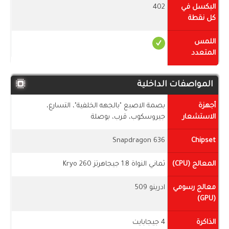
البكسل في
402
كل نقطة
اللمس
المتعدد
المواصفات الداخلية
أجهزة
بصمة الاصبع "بالجهه الخلفية"، التسارع،
الاستشعار
جيروسكوب، قرب، بوصلة
Snapdragon 636
Chipset
المعالج (CPU)
ثماني النواة 1.8 جيجاهرتز Kryo 260
معالج رسومي
ادرينو 509
(GPU)
الذاكرة
4 جيجابايت