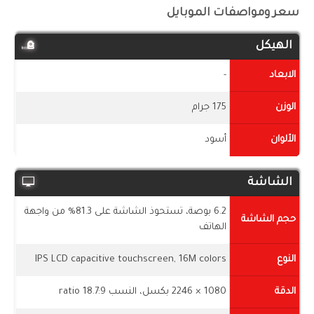
سعر ومواصفات الموبايل
الهيكل
الابعاد
-
الوزن
175 جرام
الألوان
أسود
الشاشة
6.2 بوصة، تستحوذ الشاشة على 81.3% من واجهة
حجم الشاشة
الهاتف
النوع
IPS LCD capacitive touchscreen, 16M colors
الدقة
1080 × 2246 بكسل، النسب 18.7:9 ratio