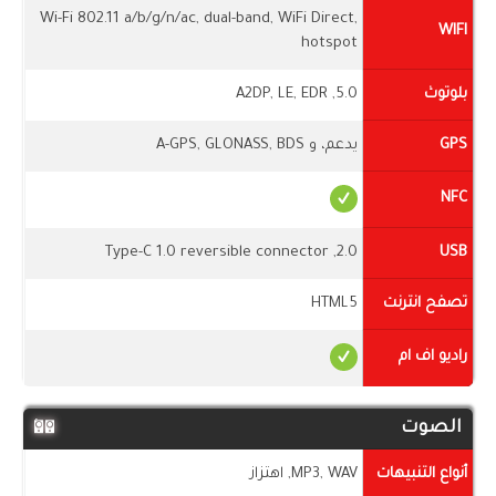
Wi-Fi 802.11 a/b/g/n/ac, dual-band, WiFi Direct,
WIFI
hotspot
بلوتوث
5.0, A2DP, LE, EDR
GPS
يدعم، و A-GPS, GLONASS, BDS
NFC
2.0, Type-C 1.0 reversible connector
USB
تصفح انترنت
HTML5
راديو اف ام
الصوت
أنواع التنبيهات
MP3, WAV, اهتزاز