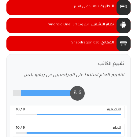
البطارية
:
5000 ملى امبير
نظام التشغيل
:
اندرويد 8.1 "Android One"
المعالج
:
Snapdragon 636
تقييم الكاتب
التقييم العام استنادا على المراجعيين فى ريفيو بلس
8.6
التصميم
8
/ 10
الاداء
9
/ 10