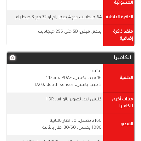
العشوائية
الذاكرة الداخلية
64 جيجابايت مع 4 جيجا رام او 32 مع 3 جيجا رام
منفذ ذاكرة
يدعم، ميكرو SD حتى 256 جيجابايت
إضافية
الكاميرا
ثنائية :-
الخلفية
16 ميجا بكسل، 1.12µm، PDAF
5 ميجا بكسل، f/2.0، depth sensor
ميزات أخرى
فلاش ليد، تصوير بانوراما، HDR
للكاميرا
2160 بكسل، 30 اطار بالثانية
الفيديو
1080 بكسل، 30/60 اطار بالثانية