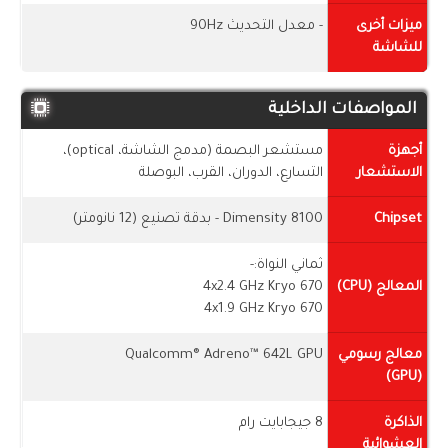
ميزات أخرى
- معدل التحديث 90Hz
للشاشة
المواصفات الداخلية
أجهزة
مستشعر البصمة (مدمج الشاشة، optical)،
الاستشعار
التسارع، الدوران، القرب، البوصلة
Chipset
Dimensity 8100 - بدقة تصنيع (12 نانومتر)
ثماني النواة:-
المعالج (CPU)
4x2.4 GHz Kryo 670
4x1.9 GHz Kryo 670
معالج رسومي
Qualcomm® Adreno™ 642L GPU
(GPU)
الذاكرة
8 جيجابايت رام
العشوائية