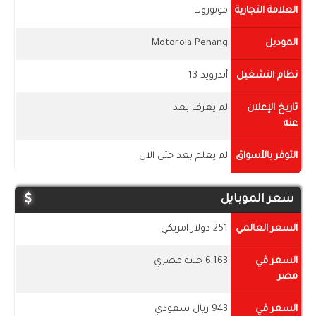
العلامة التجارية
موتورولا
الموديل
Motorola Penang
نظام التشغيل
أندرويد 13
تاريخ الإعلان
لم يعرف بعد
عنه
التوفر بالأسواق
لم يعلم بعد حتى الان
سعر الموبايل
السعر العالمي
251 دولار امريكي
السعر في
6,163 جنيه مصري
مصر
السعر في
943 ريال سعودي