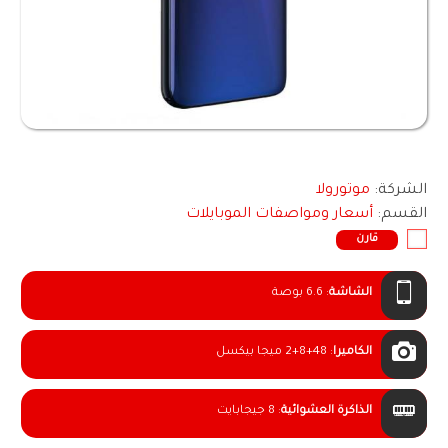
الشركة:
موتورولا
القسم:
أسعار ومواصفات الموبايلات
قارن
الشاشة
:
6.6 بوصة
الكاميرا
:
2+8+48 ميجا بيكسل
الذاكرة العشوائية
:
8 جيجابايت