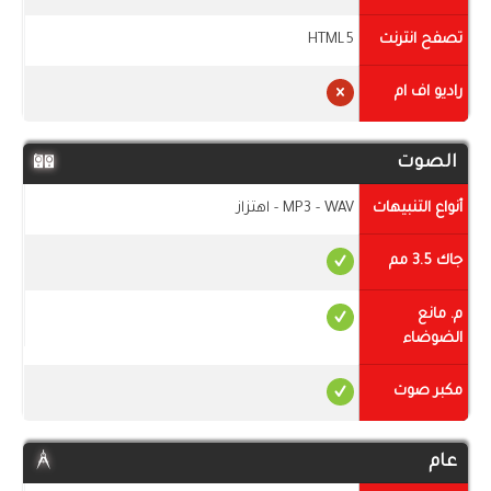
تصفح انترنت
HTML5
راديو اف ام
الصوت
أنواع التنبيهات
MP3 - WAV - اهتزاز
جاك 3.5 مم
م. مانع
الضوضاء
مكبر صوت
عام