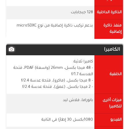
الذاكرة الداخلية
128 جيجابايت
منفذ ذاكرة
يدعم تركيب ذاكرة إضافية من نوع microSDXC
إضافية
الكاميرا
كاميرا ثلاثية:
- 48 ميجا بكسل، 26mm (واسعة) PDAF، فتحة
الخلفية
العدسة f/1.7
- 8 ميجا بكسل، (ماكرو)، فتحة عدسة f/2.4
- 2 ميجا بكسل، (عمق)، فتحة عدسة f/2.4
ميزات أخرى
بانوراما، فلاش ليد
للكاميرا
الفيديو
1080بكسل 30 إطارًا في الثانية