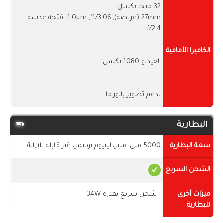
32 ميجا بكسل
27mm (عريضة), 1/3.06", 1.0µm، فتحه عدسه
f/2.4
الكاميرا الأمامية
الفيديو 1080 بكسل
تدعم تصوير بانوراما
البطارية
سعة البطارية
5000 ملى امبير، ليثيوم بوليمر، غير قابلة للإزالة
الشحن السريع
ميزات أخرى
- شحن سريع بقدرة 34W
للبطارية