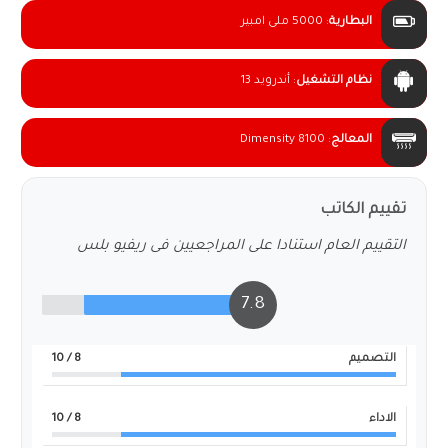
البطارية
:
5000 ملى امبير
نظام التشغيل
:
أندرويد 13
المعالج
:
Dimensity 8100
تقييم الكاتب
التقييم العام استنادا على المراجعيين فى ريفيو بلس
7.8
التصميم
8
/ 10
الاداء
8
/ 10