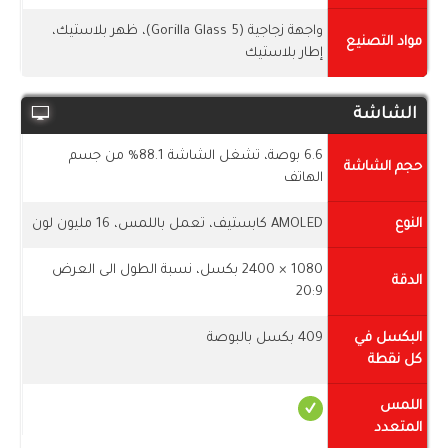
واجهة زجاجية (Gorilla Glass 5)، ظهر بلاستيك،
مواد التصنيع
إطار بلاستيك
الشاشة
6.6 بوصة، تشغل الشاشة 88.1% من جسم
حجم الشاشة
الهاتف
النوع
AMOLED كابستيف، تعمل باللمس، 16 مليون لون
1080 × 2400 بكسل، نسبة الطول الى العرض
الدقة
20:9
البكسل في
409 بكسل بالبوصة
كل نقطة
اللمس
المتعدد