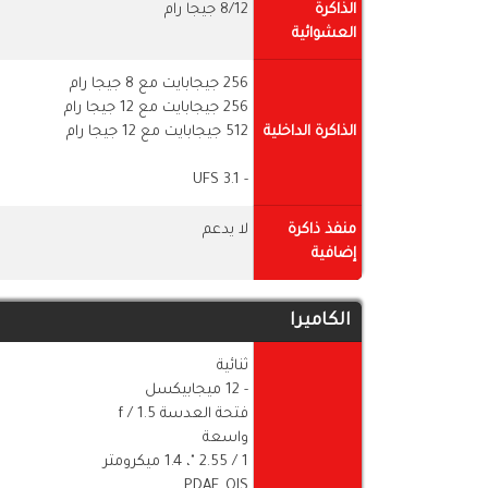
الذاكرة
8/12 جيجا رام
العشوائية
256 جيجابايت مع 8 جيجا رام
256 جيجابايت مع 12 جيجا رام
الذاكرة الداخلية
512 جيجابايت مع 12 جيجا رام
- UFS 3.1
منفذ ذاكرة
لا يدعم
إضافية
الكاميرا
ثنائية
- 12 ميجابيكسل
فتحة العدسة f / 1.5
واسعة
1 / ​​2.55 "، 1.4 ميكرومتر
PDAF, OIS