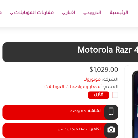
الرئيسية
اندرويد
اخبار
مقارنات الموبايلات
ه
Motorola Razr 4
$1,029.00
الشركة:
موتورولا
القسم:
أسعار ومواصفات الموبايلات
قارن
الشاشة
:
6.9 بوصة
الكاميرا
:
13+12 ميجا بيكسل