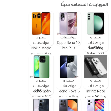
الموبايلات المضافة حديثًا
سعر و
مواصفات
سعر و
مواصفات
Oppo Reno 10
مواصفات
$500.00
Nokia Magic
Pro Plus
Samsung
Galaxy S23
Max عيوب و
FE ومميزات
مميزات
وعيوب
سعر و
سعر و
سعر و
مواصفات
مواصفات
مواصفات
$160.00
Tecno Spark
Tecno Pova 5
Infinix Note
50 Pro عيوب
Pro عيوب و
10C عيوب و
و مميزات
مميزات
مميزات