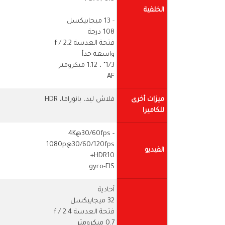
الخلفية
- 13 ميجابيكسل
108 درجة
فتحة العدسة f / 2.2
واسعة جدأ
1/3" ، 1.12 ميكرومتر
AF
ميزات أخرى
فلاش ليد، بانوراما، HDR
للكاميرا
- 4K@30/60fps
1080p@30/60/120fps
الفيديو
HDR10+
gyro-EIS
أحادية
32 ميجابيكسل
فتحة العدسة f / 2.4
0.7 ميكرومتر