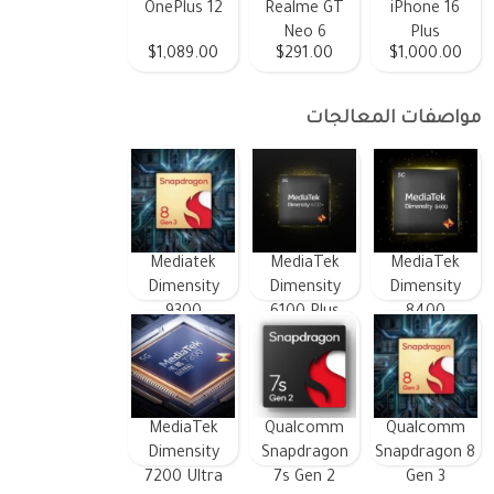
OnePlus 12
Realme GT
iPhone 16
Neo 6
Plus
$1,089.00
$291.00
$1,000.00
مواصفات المعالجات
Mediatek
MediaTek
MediaTek
Dimensity
Dimensity
Dimensity
9300
6100 Plus
8400
MediaTek
Qualcomm
Qualcomm
Dimensity
Snapdragon
Snapdragon 8
7200 Ultra
7s Gen 2
Gen 3