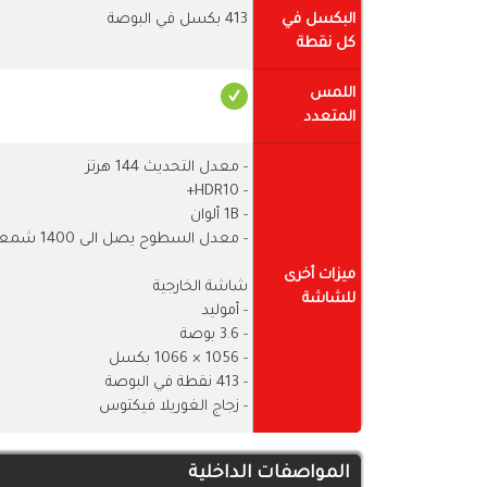
البكسل في
413 بكسل في البوصة
كل نقطة
اللمس
المتعدد
- معدل التحديث 144 هرتز
- HDR10+
- 1B ألوان
- معدل السطوح يصل الى 1400 شمعة
ميزات أخرى
شاشة الخارجية
للشاشة
- أموليد
- 3.6 بوصة
- 1056 × 1066 بكسل
- 413 نقطة في البوصة
- زجاج الغوريلا فيكتوس
المواصفات الداخلية