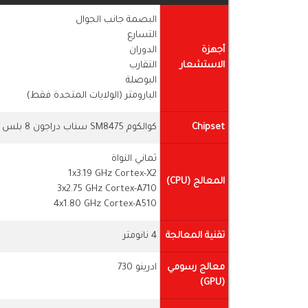
البصمة جانب الجوال
التسارع
أجهزة
الدوران
الاستشعار
التقارب
البوصلة
البارومتر (الولايات المتحدة فقط)
Chipset
كوالكوم SM8475 سناب دراجون 8 بلس جين 1
ثماني النواة
1x3.19 GHz Cortex-X2
المعالج (CPU)
3x2.75 GHz Cortex-A710
4x1.80 GHz Cortex-A510
تقنية المعالجة
4 نانومتر
معالج رسومي
ادرينو 730
(GPU)