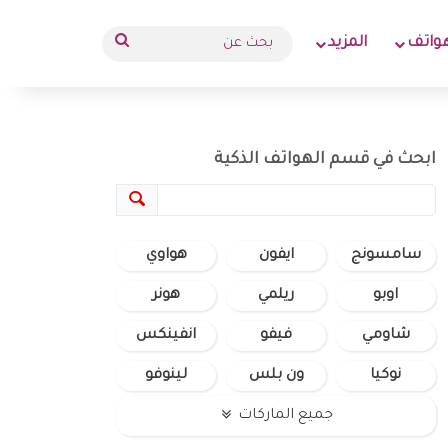
بحث
واتف
المزيد
عن
ابحث في قسم الهواتف الذكية
سامسونج
ايفون
هواوي
اوبو
ريلمي
هونر
شاومي
فيفو
انفينكس
نوكيا
ون بلس
لينوفو
جميع الماركات