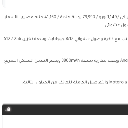
سعر Motorola Razr 40 Ultra يبدأ من 1,029 دولار امريكي / 1,149 يورو / 79,990 روبية هندية / 41,160 جنيه مصري. الأسعار
يأتي الهاتف بمعالج Snapdragon 8+ Gen 1 جنبًا إلى جنب مع ذاكرة وصول عشوائي 8/12 جيجابايت وسعة تخزين 256 / 512
يتم تشغيل الهاتف بواسطة نظام التشغيل Android 13 ويضم بطارية بسعة 3800mAh ويدعم الشحن السلكي السريع