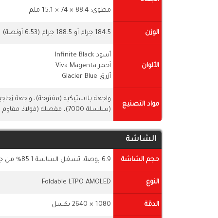
مطوي: 88.4 × 74 × 15.1 ملم
الوزن
184.5 جرام أو 188.5 جرام (6.53 أونصة)
أسود Infinite Black
الألوان
أحمر Viva Magenta
أزرق Glacier Blue
واجهة بلاستيكية (مفتوحة)، واجهة زجاجية
مواد التصنيع
(سلسلة 7000)، مفصلة (فولاذ مقاوم للصدأ)
الشاشة
حجم الشاشة
6.9 بوصة، تشغل الشاشة 85.1% من جسم الهاتف
النوع
Foldable LTPO AMOLED
الدقة
1080 × 2640 بكسل