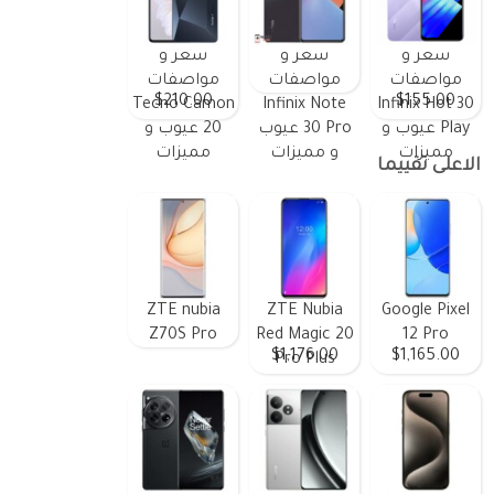
سعر و
سعر و
سعر و
مواصفات
مواصفات
مواصفات
$210.00
$155.00
Tecno Camon
Infinix Note
Infinix Hot 30
Play عيوب و
30 Pro عيوب
20 عيوب و
مميزات
و مميزات
مميزات
الاعلى تقييما
ZTE nubia
ZTE Nubia
Google Pixel
Z70S Pro
Red Magic 20
12 Pro
$1,176.00
$1,165.00
Pro Plus