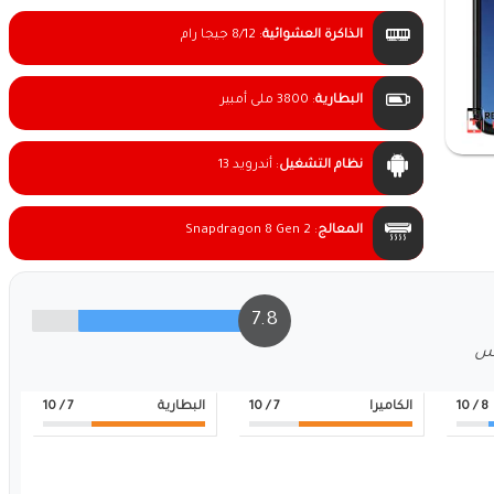
الذاكرة العشوائية
:
8/12 جيجا رام
البطارية
:
3800 ملى أمبير
نظام التشغيل
:
أندرويد 13
المعالج
:
Snapdragon 8 Gen 2
7.8
لس
8
/ 10
الكاميرا
7
/ 10
البطارية
7
/ 10