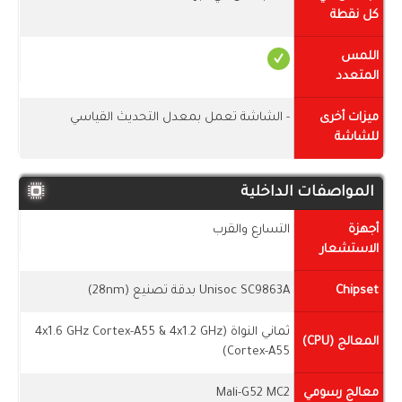
كل نقطة
اللمس
المتعدد
ميزات أخرى
- الشاشة تعمل بمعدل التحديث القياسي
للشاشة
المواصفات الداخلية
أجهزة
التسارع والقرب
الاستشعار
Chipset
Unisoc SC9863A بدقة تصنيع (28nm)
ثماني النواة (4x1.6 GHz Cortex-A55 & 4x1.2 GHz
المعالج (CPU)
Cortex-A55)
معالج رسومي
Mali-G52 MC2