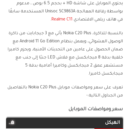
يحتوي الموبايل على شاشة HD + بحجم 6.5 بوص ، مدعوم
بواسطة رقاقة المعالجة Unisoc SC9863A المستخدمة سابقًا
في هاتف ريلمي الاقتصادي
Realme C11
.
بالنسبة للذاكرة، Nokia C20 Plus يأتي مع 3 جيجابايت من ذاكرة
الوصول العشوائي، ويعمل بنظام Android 11 Go Edition مع
ضمان الحصول على عامين من التحديثات الأمنية، ويحزم كاميرا
خلفية بدقة 8 ميجابكسل مع فلاش LED جنبًا إلى جنب مع
مستشعر عمق 2 ميجابكسل وكاميرا أمامية بدقة 5
ميجابكسل كاميرا.
تعرف على سعر ومواصفات موبايل Nokia C20 Plus بالتفاصيل
من الجداول التالية:-
سعر ومواصفات الموبايل
الهيكل