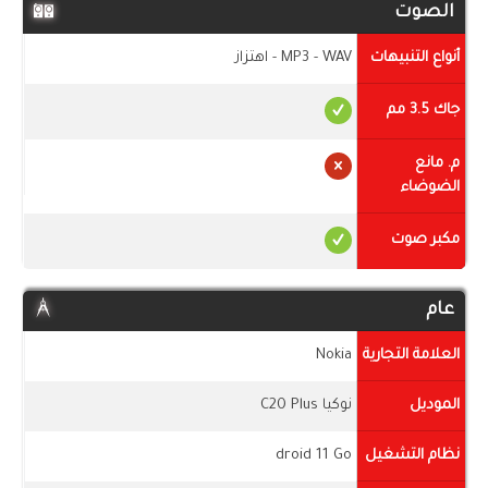
الصوت
أنواع التنبيهات
MP3 - WAV - اهتزاز
جاك 3.5 مم
م. مانع
الضوضاء
مكبر صوت
عام
العلامة التجارية
Nokia
الموديل
نوكيا C20 Plus
نظام التشغيل
droid 11 Go