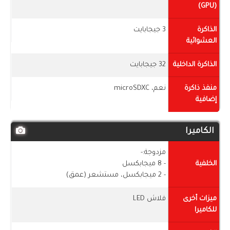
(GPU)
الذاكرة
3 جيجابايت
العشوائية
الذاكرة الداخلية
32 جيجابايت
منفذ ذاكرة
نعم، microSDXC
إضافية
الكاميرا
مزدوجة:-
الخلفية
- 8 ميجابكسل
- 2 ميجابكسل، مستشعر (عمق)
ميزات أخرى
فلاش LED
للكاميرا