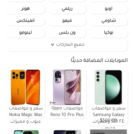
اوبو
ريلمي
هونر
شاومي
فيفو
انفينكس
نوكيا
ون بلس
لينوفو
جميع الماركات
الموبايلات المضافة حديثًا
سعر و مواصفات
مواصفات Oppo
سعر و مواصفات
Nokia Magic Max
Reno 10 Pro Plus
Samsung Galaxy
$500.00
S23 FE ومميزات
عيوب و مميزات
وعيوب