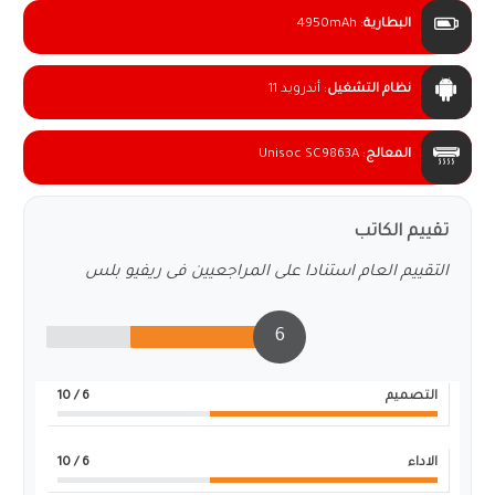
البطارية
:
4950mAh
نظام التشغيل
:
أندرويد 11
المعالج
:
Unisoc SC9863A
تقييم الكاتب
التقييم العام استنادا على المراجعيين فى ريفيو بلس
6
التصميم
6
/ 10
الاداء
6
/ 10