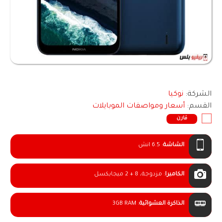
الشركة:
نوكيا
القسم:
أسعار ومواصفات الموبايلات
قارن
الشاشة
:
6.5 انش
الكاميرا
:
مزدوجة، 8 + 2 ميجابكسل
الذاكرة العشوائية
:
3GB RAM