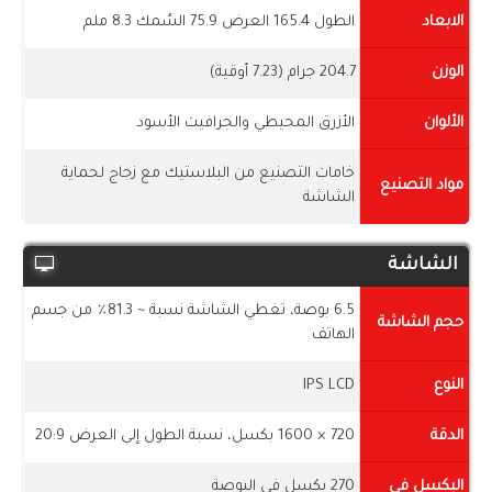
الابعاد
الطول 165.4 العرض 75.9 السُمك 8.3 ملم
الوزن
204.7 جرام (7.23 أوقية)
الألوان
الأزرق المحيطي والجرافيت الأسود
خامات التصنيع من البلاستيك مع زجاج لحماية
مواد التصنيع
الشاشة
الشاشة
6.5 بوصة، تغطي الشاشة نسبة ~ 81.3٪ من جسم
حجم الشاشة
الهاتف
النوع
IPS LCD
الدقة
720 × 1600 بكسل، نسبة الطول إلى العرض 20:9
البكسل في
270 بكسل في البوصة