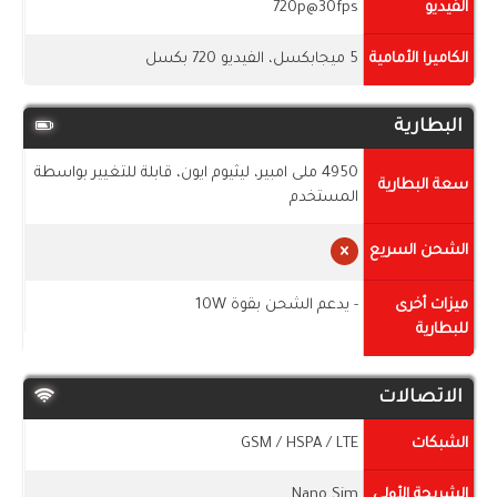
الفيديو
720p@30fps
الكاميرا الأمامية
5 ميجابكسل، الفيديو 720 بكسل
البطارية
4950 ملى امبير، ليثيوم ايون، قابلة للتغيير بواسطة
سعة البطارية
المستخدم
الشحن السريع
ميزات أخرى
- يدعم الشحن بقوة 10W
للبطارية
الاتصالات
الشبكات
GSM / HSPA / LTE
الشريحة الأولى
Nano Sim