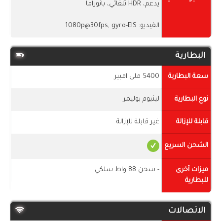
يدعم، HDR تلقائي، بانوراما
الفيديو: 1080p@30fps, gyro-EIS
البطارية
سعة البطارية
5400 ملى امبير
نوع البطارية
ليثيوم بوليمر
قابلة للإزالة
غير قابلة للإزالة
الشحن السريع
ميزات أخرى
- شحن 88 واط سلكي
للبطارية
الاتصالات