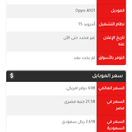
الموديل
Oppo A101
نظام التشغيل
أندرويد 15
تاريخ الإعلان
غير محدد حتى الأن
عنه
التوفر بالأسواق
لم يحدد بعد
سعر الموبايل
السعر العالمي
698 دولار امريكي
السعر في
21,58 جنيه مصري
مصر
السعر في
2,618 ريال سعودي
السعودية