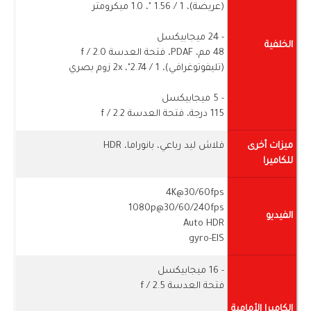
(عريضة)، 1 / ​​1.56 "، 1.0 ميكرومتر
- 24 ميجابيكسل
الخلفية
48 مم، PDAF، فتحة العدسة f / 2.0
(تليفوتوغرافي)، 1 / ​​2.74"، 2x زوم بصري
- 5 ميجابيكسل
115 درجة، فتحة العدسة f / 2.2
ميزات أخرى
فلاش ليد رباعي، بانوراما، HDR
للكاميرا
4K@30/60fps
1080p@30/60/240fps
الفيديو
Auto HDR
gyro-EIS
- 16 ميجابيكسل
فتحة العدسة f / 2.5
الكاميرا الأمامية