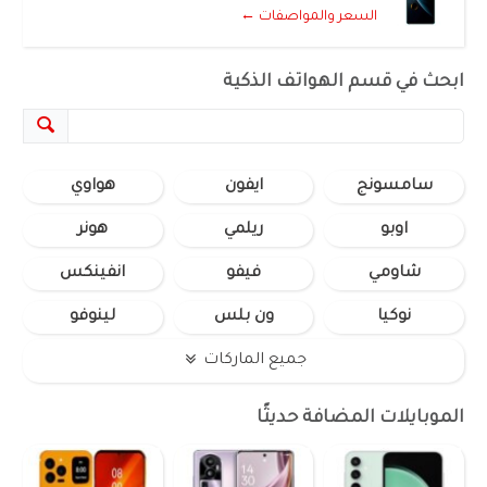
السعر والمواصفات ←
ابحث في قسم الهواتف الذكية
سامسونج
ايفون
هواوي
اوبو
ريلمي
هونر
شاومي
فيفو
انفينكس
نوكيا
ون بلس
لينوفو
جميع الماركات
الموبايلات المضافة حديثًا