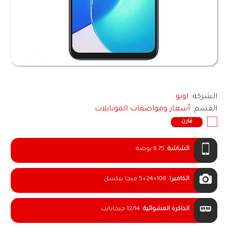
الشركة:
اوبو
القسم:
أسعار ومواصفات الموبايلات
قارن
الشاشة
:
6.75 بوصة
الكاميرا
:
5+24+108 ميجا بيكسل
الذاكرة العشوائية
:
12/14 جيجابايت