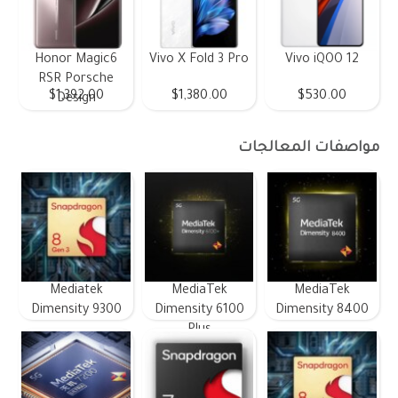
Honor Magic6
Vivo X Fold 3 Pro
Vivo iQOO 12
RSR Porsche
$1,392.00
$1,380.00
$530.00
Design
مواصفات المعالجات
Mediatek
MediaTek
MediaTek
Dimensity 9300
Dimensity 6100
Dimensity 8400
Plus