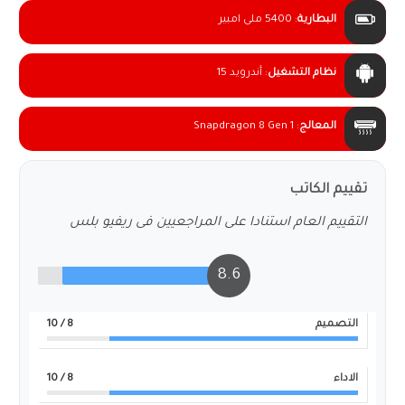
البطارية
:
5400 ملى امبير
نظام التشغيل
:
أندرويد 15
المعالج
:
Snapdragon 8 Gen 1
تقييم الكاتب
التقييم العام استنادا على المراجعيين فى ريفيو بلس
8.6
التصميم
8
/ 10
الاداء
8
/ 10