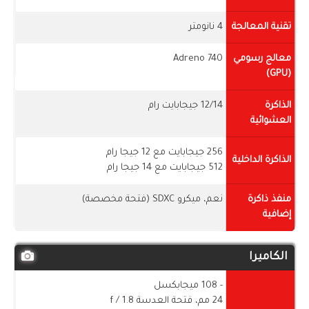
تقنية المعالجة
4 نانومتر
معالج رسومي
Adreno 740
(GPU)
الذاكرة
12/14 جيجابايت رام
العشوائية
256 جيجابايت مع 12 جيجا رام
الذاكرة الداخلية
512 جيجابايت مع 14 جيجا رام
منفذ ذاكرة
نعم، ميكرو SDXC (فتحة مخصصة)
إضافية
الكاميرا
- 108 ميجابكسل
24 مم، فتحة العدسة f / 1.8