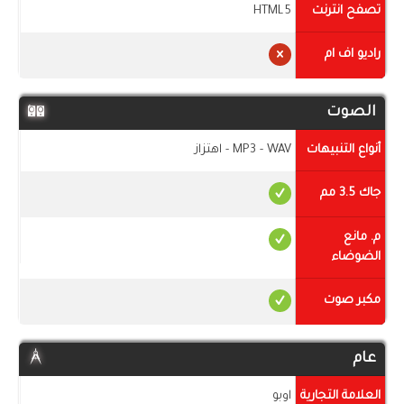
تصفح انترنت
HTML5
راديو اف ام
الصوت
أنواع التنبيهات
MP3 - WAV - اهتزاز
جاك 3.5 مم
م. مانع
الضوضاء
مكبر صوت
عام
العلامة التجارية
اوبو