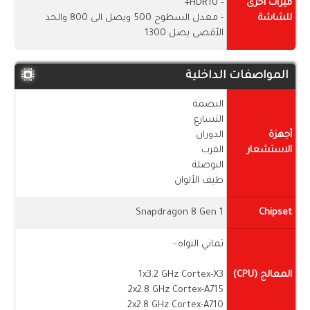
ميزات أخرى
- HDR10+
للشاشة
- معدل السطوح 500 ويصل الى 800 والحد
الأقصى يصل 1300
المواصفات الداخلية
البصمة
التسارع
أجهزة
الدوران
الاستشعار
القرب
البوصلة
طيف الألوان
Snapdragon 8 Gen 1
Chipset
ثماني النواه:-
المعالج (CPU)
1x3.2 GHz Cortex-X3
2x2.8 GHz Cortex-A715
2x2.8 GHz Cortex-A710