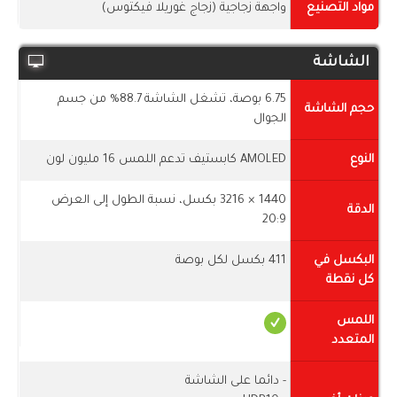
مواد التصنيع
واجهة زجاجية (زجاج غوريلا فيكتوس)
الشاشة
6.75 بوصة، تشغل الشاشة 88.7% من جسم
حجم الشاشة
الجوال
النوع
AMOLED كابستيف تدعم اللمس 16 مليون لون
1440 × 3216 بكسل، نسبة الطول إلى العرض
الدقة
20:9
البكسل في
411 بكسل لكل بوصة
كل نقطة
اللمس
المتعدد
- دائما على الشاشة