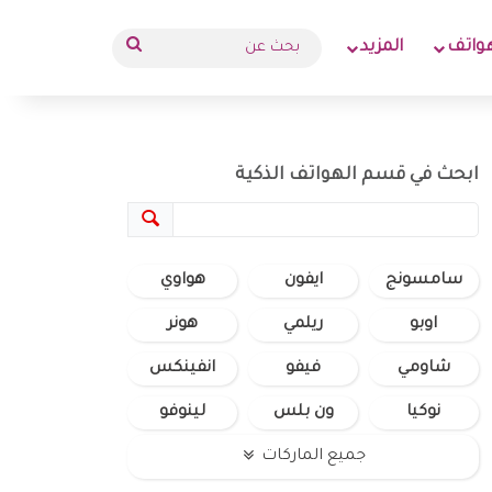
بحث
واتف
المزيد
عن
ابحث في قسم الهواتف الذكية
سامسونج
ايفون
هواوي
اوبو
ريلمي
هونر
شاومي
فيفو
انفينكس
نوكيا
ون بلس
لينوفو
جميع الماركات