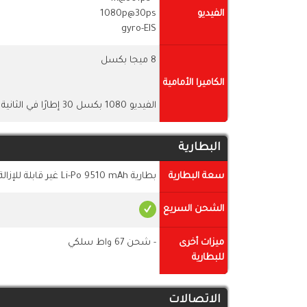
الفيديو
1080p@30ps
gyro-EIS
8 ميجا بكسل
الكاميرا الأمامية
الفيديو 1080 بكسل 30 إطارًا في الثانية
البطارية
سعة البطارية
بطارية Li-Po 9510 mAh غير قابلة للإزالة
الشحن السريع
ميزات أخرى
- شحن 67 واط سلكي
للبطارية
الاتصالات