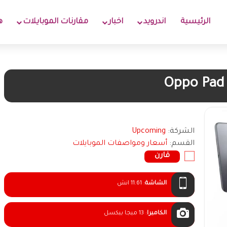
الرئيسية
اندرويد
اخبار
مقارنات الموبايلات
ه
Oppo Pad
الشركة:
Upcoming
القسم:
أسعار ومواصفات الموبايلات
قارن
الشاشة
:
11.61 انش
الكاميرا
:
13 ميجا بيكسل