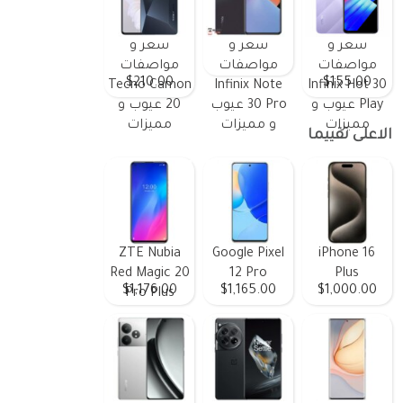
سعر و
سعر و
سعر و
مواصفات
مواصفات
مواصفات
$210.00
$155.00
Tecno Camon
Infinix Note
Infinix Hot 30
Play عيوب و
30 Pro عيوب
20 عيوب و
مميزات
و مميزات
مميزات
الاعلى تقييما
ZTE Nubia
Google Pixel
iPhone 16
Red Magic 20
12 Pro
Plus
$1,176.00
$1,165.00
$1,000.00
Pro Plus