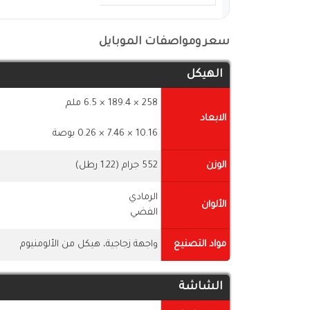
سعر ومواصفات الموبايل
الهيكل
258 × 189.4 × 6.5 ملم
الابعاد
10.16 × 7.46 × 0.26 بوصة
الوزن
552 جرام (1.22 رطل)
الرمادي
الألوان
الفضي
مواد التصنيع
واجهة زجاجية، هيكل من الألومنيوم
الشاشة