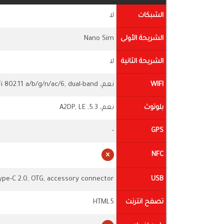
الشبكات
لا
الشريحة الأولى
Nano Sim
الشريحة الثانية
لا
WIFI
نعم، Wi-Fi 802.11 a/b/g/n/ac/6, dual-band
بلوتوث
نعم، 5.3, A2DP, LE
-
GPS
NFC
ype-C 2.0, OTG, accessory connector
USB
تصفح انترنت
HTML5