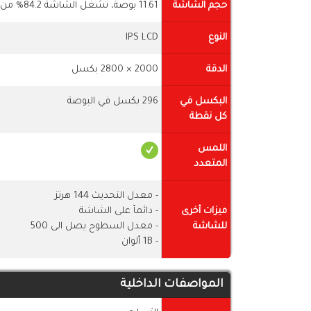
حجم الشاشة
11.61 بوصة، تشغل الشاشة 84.2% من جسم الهاتف
النوع
IPS LCD
الدقة
2000 × 2800 بكسل
البكسل في
296 بكسل في البوصة
كل نقطة
اللمس
المتعدد
- معدل التحديث 144 هرتز
ميزات أخرى
- دائمأ على الشاشة
للشاشة
- معدل السطوح يصل الى 500
- 1B ألوان
المواصفات الداخلية