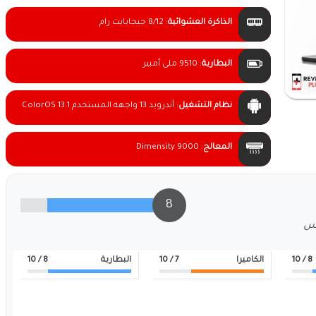
الذاكرة العشوائية
:
8/12 جيجابايت رام
البطارية
:
9510 ملى أمبير
نظام التشغيل
:
أندرويد 13 واجهه المستخدم ColorOS 13.1
المعالج
:
Dimensity 9000
8
لس
8
/ 10
الكاميرا
7
/ 10
البطارية
8
/ 10