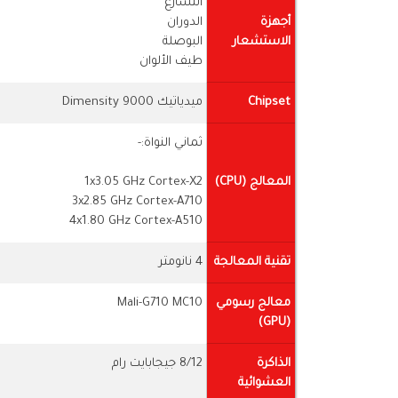
التسارع
أجهزة
الدوران
الاستشعار
البوصلة
طيف الألوان
Chipset
ميدياتيك Dimensity 9000
ثماني النواة:-
المعالج (CPU)
1x3.05 GHz Cortex-X2
3x2.85 GHz Cortex-A710
4x1.80 GHz Cortex-A510
تقنية المعالجة
4 نانومتر
معالج رسومي
Mali-G710 MC10
(GPU)
الذاكرة
8/12 جيجابايت رام
العشوائية