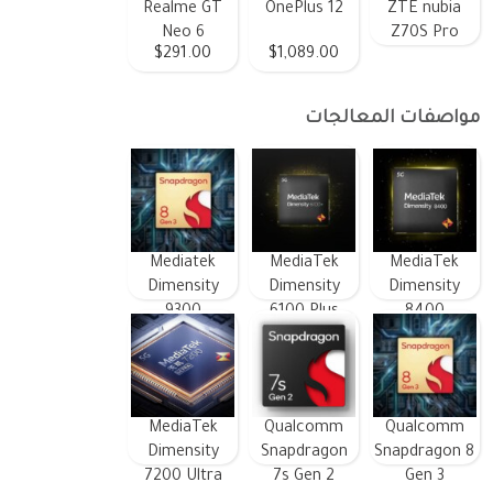
Realme GT
OnePlus 12
ZTE nubia
Neo 6
Z70S Pro
$291.00
$1,089.00
مواصفات المعالجات
Mediatek
MediaTek
MediaTek
Dimensity
Dimensity
Dimensity
9300
6100 Plus
8400
MediaTek
Qualcomm
Qualcomm
Dimensity
Snapdragon
Snapdragon 8
7200 Ultra
7s Gen 2
Gen 3