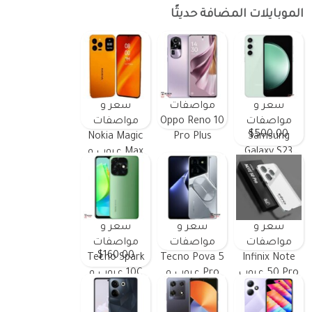
الموبايلات المضافة حديثًا
سعر و
مواصفات
سعر و
مواصفات
Oppo Reno 10
مواصفات
$500.00
Nokia Magic
Pro Plus
Samsung
Galaxy S23
Max عيوب و
FE ومميزات
مميزات
وعيوب
سعر و
سعر و
سعر و
مواصفات
مواصفات
مواصفات
$160.00
Tecno Spark
Tecno Pova 5
Infinix Note
50 Pro عيوب
Pro عيوب و
10C عيوب و
و مميزات
مميزات
مميزات