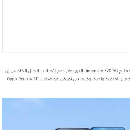
الهاتف يأتي بمواصفات متوسطة ويعمل بواسطة معالج Dimensity 720 5G الذي يوفر دعم اتصالات الجيل الخامس إن
كانت متوفرة في بلدك، ويضم كاميرا خلفية ثلاثية وكاميرا أمامية واحدة، وفيما يلي نعرض مواصفات Oppo Reno 4 SE