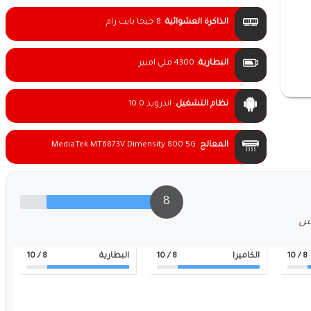
الذاكرة العشوائية
:
8 جيجا بايت رام
البطارية
:
4300 ملى امبير
نظام التشغيل
:
اندرويد 10.0
المعالج
:
MediaTek MT6873V Dimensity 800 5G
8
لس
8
/ 10
الكاميرا
8
/ 10
البطارية
8
/ 10