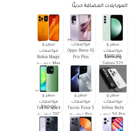
الموبايلات المضافة حديثًا
سعر و
مواصفات
سعر و
مواصفات
Oppo Reno 10
مواصفات
$500.00
Nokia Magic
Pro Plus
Samsung
Galaxy S23
Max عيوب و
FE ومميزات
مميزات
وعيوب
سعر و
سعر و
سعر و
مواصفات
مواصفات
مواصفات
$160.00
Tecno Spark
Tecno Pova 5
Infinix Note
50 Pro عيوب
Pro عيوب و
10C عيوب و
و مميزات
مميزات
مميزات