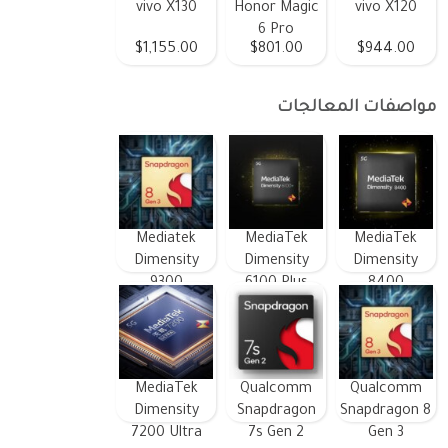
vivo X130
Honor Magic
vivo X120
6 Pro
$1,155.00
$801.00
$944.00
مواصفات المعالجات
Mediatek
MediaTek
MediaTek
Dimensity
Dimensity
Dimensity
9300
6100 Plus
8400
MediaTek
Qualcomm
Qualcomm
Dimensity
Snapdragon
Snapdragon 8
7200 Ultra
7s Gen 2
Gen 3