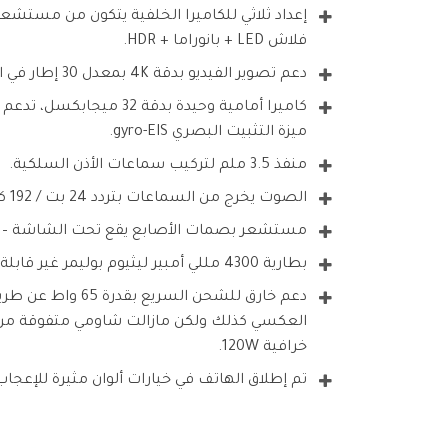
فلاش LED + بانوراما + HDR.
دعم تصوير الفيديو بدقة 4K بمعدل 30 إطار في الثانية.
ميزة التثبيت البصري gyro-EIS.
منفذ 3.5 ملم لتركيب سماعات الأذن السلكية.
الصوت يخرج من السماعات بتردد 24 بت / 192 كيلو هرتز.
مستشعر بصمات الأصابع يقع تحت الشاشة – إمك
بطارية 4300 مللي أمبير ليثيوم بوليمر غير قابلة للإزالة.
العكسي كذلك ولكن مازالت شاومي متفوقة م
خرافية 120W.
تم إطلاق الهاتف في خيارات ألوان مثيرة للإعجاب 