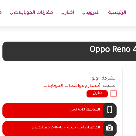
الرئيسية
اندرويد
اخبار
مقارنات الموبايلات
ه
Oppo Reno 
الشركة:
اوبو
القسم:
أسعار ومواصفات الموبايلات
قارن
الشاشة
:
6.43 انش
الكاميرا
:
كاميرا ثلاثية :- 48+8+2 ميجابكسل