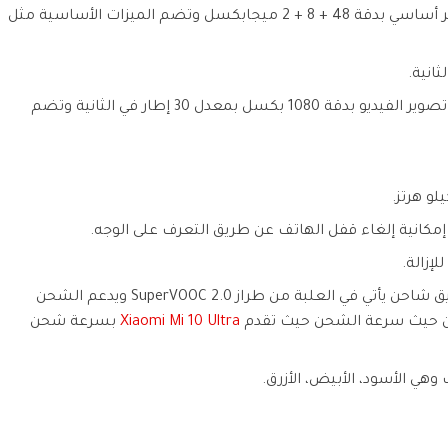
إعداد ثلاثي للكاميرا الخلفية يتكون من مستشعر أساسي بدقة 48 + 8 + 2 ميجابكسل وتضم الميزات الأساسية مثل
كاميرا أمامية وحيدة بدقة 32 ميجابكسل، تدعم تصوير الفيديو بدقة 1080 بكسل بمعدل 30 إطار في الثانية وتضم
انية إلغاء قفل الهاتف عن طريق التعرف على الوجه.
دعم خارق للشحن السريع بقدرة 65 واط عن طريق شاحن يأتي في العلبة من طراز SuperVOOC 2.0 ويدعم الشحن
ن حيث سرعة الشحن حيث تقدم
Xiaomi Mi 10 Ultra
بسرعة شحن
وهي الأسود، الأبيض، الأزرق.