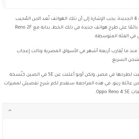
Oppo Reno 4 SE هو أحدث المنضمين لسلسلة رينو 4 الجديدة، يجب الإشارة إلى أن تلك الهواتف تُعد الابن المُحبب
في الفترة الأخيرة حيث تواظب الشركة دائمًا على طرح هواتف جديدة في ذلك الخط، بداية مع Reno 2F
ي في الفئة المتوسطة.
الأمر لم يقف عند هذا بل تم طرح سلسلة أوبو رينو 3 منذ ما يُقارب أربعة أشهر في الأسواق المصرية ونالت إعجاب
شحن السريع.
بعد أن تم إطلاق سلسلة رينو 4 في الصين، حان الوقت لطرحها في مصر، ولكن أوبو أعلنت عن SE في الصين كنُسخة
من عائلة رينو، في هذه المراجعة سنقدم لكم شرح تفصيلي لمميزات
Oppo.