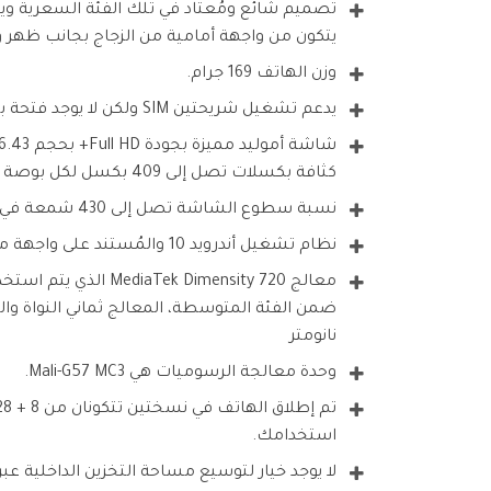
تصميم شائع ومُعتاد في تلك الفئة السعرية ويشبه بشكل كبير لهاتف
يتكون من واجهة أمامية من الزجاج بجانب ظهر 
وزن الهاتف 169 جرام.
يدعم تشغيل شريحتين SIM ولكن لا يوجد فتحة بطاقة ميموري.
شاشة أموليد مميزة بجودة Full HD+ بحجم 6.43 بوصة وبدقة 1080 في 2400 بكسل
كثافة بكسلات تصل إلى 409 بكسل لكل بوصة ونسبة شاشة إلى جسم 84.2%.
نسبة سطوع الشاشة تصل إلى 430 شمعة في البوصة الواحدة.
نظام تشغيل أندرويد 10 والمُستند على واجهة مستخدم ColorOS 7.2.
معالج MediaTek Dimensity 720 الذي يتم استخدامه في تشغيل هاتف
ضمن الفئة المتوسطة، المعالج ثماني النواة و
نانومتر
وحدة معالجة الرسوميات هي Mali-G57 MC3.
استخدامك.
لا يوجد خيار لتوسيع مساحة التخزين الداخلية عبر