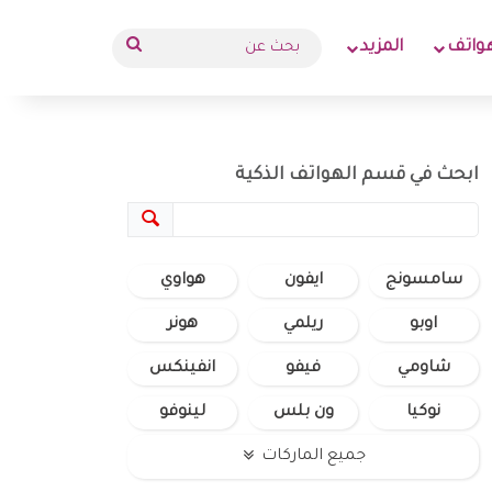
بحث
واتف
المزيد
عن
ابحث في قسم الهواتف الذكية
سامسونج
ايفون
هواوي
اوبو
ريلمي
هونر
شاومي
فيفو
انفينكس
نوكيا
ون بلس
لينوفو
جميع الماركات