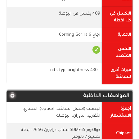
البكسل في
409 بكسل في البوصة
كل نقطة
الحماية
زجاج Corning Gorilla 6
اللمس
المتعدد
ميزات أخرى
- 430 nits typ. brightness
للشاشة
المواصفات الداخلية
أجهزة
البصمة (اسفل الشاشة، optical)، التسارع،
الاستشعار
التقارب، الدوران، البوصلة
كوالكوم SDM765 سناب دراجون 765G - بدقه
Chipset
تصنيع 7 نانومتر