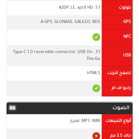
بلوتوث
5.1, A2DP, LE, aptX HD
A-GPS, GLONASS, GALILEO, BDS
GPS
NFC
3.1, Type-C 1.0 reversible connector, USB On-
USB
The-Go
تصفح انترنت
HTML5
راديو اف ام
الصوت
أنواع التنبيهات
MP3, WAV, اهتزاز
جاك 3.5 مم