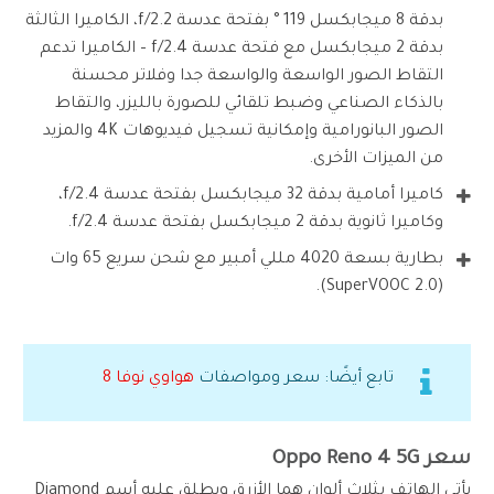
بدقة 8 ميجابكسل 119 ° بفتحة عدسة f/2.2، الكاميرا الثالثة
بدقة 2 ميجابكسل مع فتحة عدسة f/2.4 – الكاميرا تدعم
التقاط الصور الواسعة والواسعة جدا وفلاتر محسنة
بالذكاء الصناعي وضبط تلقائي للصورة بالليزر، والتقاط
الصور البانورامية وإمكانية تسجيل فيديوهات 4K والمزيد
من الميزات الأخرى.
كاميرا أمامية بدقة 32 ميجابكسل بفتحة عدسة f/2.4،
وكاميرا ثانوية بدقة 2 ميجابكسل بفتحة عدسة f/2.4.
بطارية بسعة 4020 مللي أمبير مع شحن سريع 65 وات
(SuperVOOC 2.0).
تابع أيضًا: سعر ومواصفات
هواوي نوفا 8
سعر Oppo Reno 4 5G
يأتي الهاتف بثلاث ألوان هما الأزرق ويطلق عليه أسم Diamond