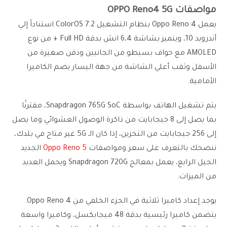
مواصفات OPPO Reno4 5G
يعمل Oppo Reno 4 بنظام التشغيل ColorOS 7.2 استناداً إلي
أندرويد 10، ويتميز بشاشة 6،4 انش بدقة Full HD + من نوع
AMOLED مع حواف بسيطو من الجانبين وذقن صغيرة من
الأسفل وثقب أعلي الشاشة من جهة اليسار يضم الكاميرا
الأمامية.
يتم تشغيل الهاتف بواسطة Snapdragon 765G SoC، مقترنًا
بما يصل إلى 8 جيجابايت من ذاكرة الوصول العشوائي وما يصل
إلى 256 جيجابايت من التخزين، إذا كان الـ 5G غير متاح في بلدك،
ننصحك بالتعرف على سعر ومواصفات
Oppo Reno 5
الجديد
الجيل الرابع، يعمل بمعالج Snapdragon 720G ويحمل العديد
من الميزات.
يوجد إعداد كاميرا ثلاثية في الجزء الخلفي من Oppo Reno 4.
يتضمن كاميرا رئيسية بدقة 48 ميجابكسل، وكاميرا واسعة