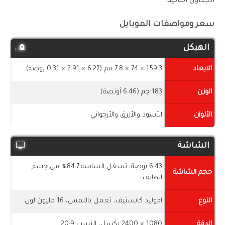
الجداول التالية:-
سعر ومواصفات الموبايل
الهيكل
الابعاد
159.3 × 74 × 7.8 مم (6.27 × 2.91 × 0.31 بوصة)
الوزن
183 جم (6.46 أونصة)
الألوان
الأسود والأزرق والأرجواني
الشاشة
6.43 بوصة، تشغل الشاشة 84.7% من جسم
حجم الشاشة
الهاتف
النوع
اموليد كابستيف، تعمل باللمس، 16 مليون لون
الدقة
1080 × 2400 بكسل، النسب 20:9