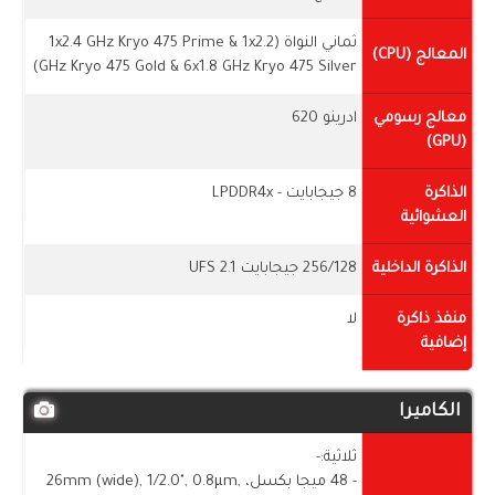
ثماني النواة (1x2.4 GHz Kryo 475 Prime & 1x2.2
المعالج (CPU)
GHz Kryo 475 Gold & 6x1.8 GHz Kryo 475 Silver)
معالج رسومي
ادرينو 620
(GPU)
الذاكرة
8 جيجابايت - LPDDR4x
العشوائية
الذاكرة الداخلية
256/128 جيجابايت UFS 2.1
منفذ ذاكرة
لا
إضافية
الكاميرا
ثلاثية:-
- 48 ميجا بكسل، 26mm (wide), 1/2.0", 0.8µm,