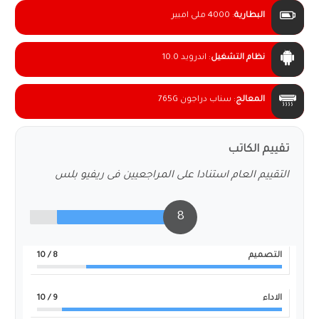
البطارية
:
4000 ملى امبير
نظام التشغيل
:
اندرويد 10.0
المعالج
:
سناب دراجون 765G
تقييم الكاتب
التقييم العام استنادا على المراجعيين فى ريفيو بلس
8
التصميم
8
/ 10
الاداء
9
/ 10