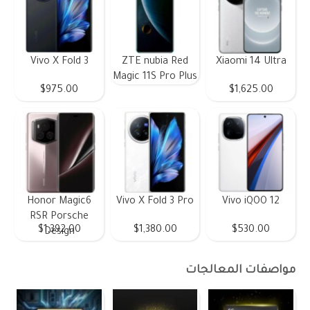
Vivo X Fold 3
ZTE nubia Red
Xiaomi 14 Ultra
Magic 11S Pro Plus
$975.00
$1,625.00
Honor Magic6
Vivo X Fold 3 Pro
Vivo iQOO 12
RSR Porsche
$1,392.00
$1,380.00
$530.00
Design
مواصفات المعالجات