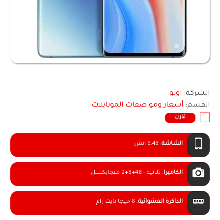
الشركة:
اوبو
القسم:
أسعار ومواصفات الموبايلات
قارن
الشاشة
:
6.43 انش
الكاميرا
:
ثلاثية:- 48+8+2 ميجابكسل
الذاكرة العشوائية
:
8 جيجا بايت رام