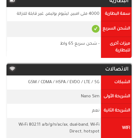
البطارية
سعة البطارية
4000 ملى امبير، ليثيوم بوليمر، غير قابلة للازالة
الشحن السريع
ميزات أخرى
- شحن سريع 65 واط
للبطارية
الاتصالات
الشبكات
GSM / CDMA / HSPA / EVDO / LTE / 5G
الشريحة الأولى
Nano Sim
الشريحة الثانية
نعم
Wi-Fi 802.11 a/b/g/n/ac/ax, dual-band, Wi-Fi
WIFI
Direct, hotspot