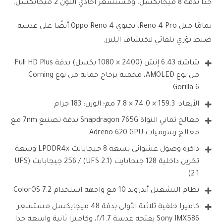
جدا بدقة 8 ميجابكسل، ومستشعر أحادي اللون 2 ميجابكسل.
تمامًا مثل Reno 4 Pro، يحتوي Oppo Reno 4 أيضًا على عدسة
ضبط بؤري تلقائي لاكتشاف الليزر.
شاشة 6.43 إنش (2400 × 1080 بكسل) بدقة Full HD Plus
من نوع AMOLED، محمية بزجاج حماية من نوع Corning
Gorilla 6.
الأبعاد: 159.3 × 74.0 × 7.8 مم؛ الوزن: 183 جرام
معالج ثماني النواة Snapdragon 765G بدقة تصنيع 7nm مع
معالج رسوميات Adreno 620 GPU.
ذاكرة وصول عشوائي بسعة 8 جيجابايت LPDDR4x وسعة
تخزين داخلية 128 جيجابايت (UFS 2.1) / 256 جيجابايت (UFS
2.1)
نظام التشغيل أندرويد 10 مع واجهة استخدام ColorOS 7.2
كاميرا خلفية ثلاثية الأولى بدقة 48 ميجابكسل مستشعر
Sony IMX586 بفتحة عدسة f/1.7، وكاميرا ثانية واسعة جدا