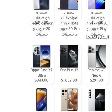
سعر و
سعر و
سعر و
مواصفات
مواصفات
مواصفات
$210.00
$155.00
Tecno Camon
Infinix Note
Infinix Hot 30
Play عيوب و
30 Pro عيوب
20 عيوب و
مميزات
و مميزات
مميزات
الاعلى تقييما
Oppo Find X7
OnePlus 12
Realme GT
Ultra
Neo 6
$843.00
$1,089.00
$291.00