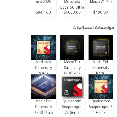
vivo X120
Motorola
Meizu 21 Pro
Edge 50 Ultra
$944.00
$1,060.00
$490.00
مواصفات المعالجات
Mediatek
MediaTek
MediaTek
Dimensity
Dimensity
Dimensity
9300
6100 Plus
8400
MediaTek
Qualcomm
Qualcomm
Dimensity
Snapdragon
Snapdragon 8
7200 Ultra
7s Gen 2
Gen 3