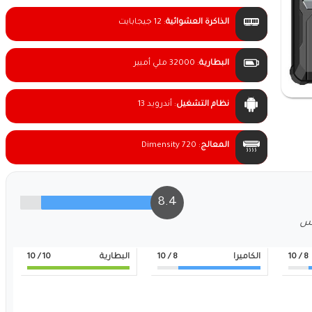
الذاكرة العشوائية
:
12 جيجابايت
البطارية
:
32000 ملي أمبير
نظام التشغيل
:
أندرويد 13
المعالج
:
Dimensity 720
8.4
لس
8
/ 10
الكاميرا
8
/ 10
البطارية
10
/ 10