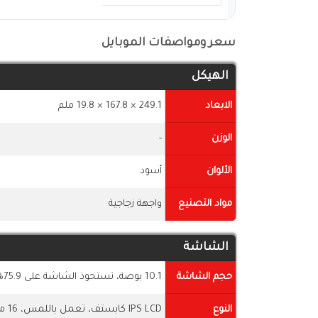
سعر ومواصفات الموبايل
الهيكل
الابعاد
249.1 × 167.8 × 19.8 ملم
الوزن
-
الألوان
أسود
مواد التصنيع
واجهة زجاجية
الشاشة
حجم الشاشة
10.1 بوصة، تستحوذ الشاشة على 75.9% من جسم التابلت
النوع
IPS LCD كابستف، تعمل باللمس، 16 مليون لون