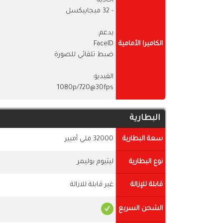
أحادية
- 32 ميجابيكسل
يدعم:
الكاميرا الأمامية
FaceID
ضبط تلقائي للصورة
الفيديو:
1080p/720@30fps
البطارية
سعة البطارية
32000 ملي أمبير
نوع البطارية
ليثيوم بوليمر
قابلة للإزالة
غير قابلة للازالة
الشحن السريع