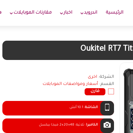
الرئيسية
اندرويد
اخبار
مقارنات الموبايلات
ه
Oukitel RT7 Ti
الشركة:
اخرى
القسم:
أسعار ومواصفات الموبايلات
قارن
الشاشة
:
10.1 أنش
الكاميرا
:
ثلاثية: 48+20+2 ميجا بيكسل