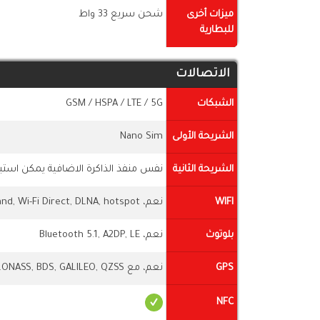
ميزات أخرى
شحن سريع 33 واط
للبطارية
الاتصالات
الشبكات
GSM / HSPA / LTE / 5G
الشريحة الأولى
Nano Sim
الشريحة الثانية
نفس منفذ الذاكرة الاضافية يمكن استبد
WIFI
نعم، Wi-Fi 802.11 a/b/g/n/ac, dual-band, Wi-Fi Direct, DLNA, hotspot
بلوتوث
نعم، Bluetooth 5.1, A2DP, LE
GPS
نعم، مع dual-band A-GPS, GLONASS, BDS, GALILEO, QZSS
NFC