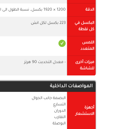
الدقة
1200 × 1920 بكسل، نسبة الطول الى العرض 5: 3
البكسل في
223 بكسل لكل انش
كل نقطة
اللمس
المتعدد
ميزات أخرى
- معدل التحديث 90 هرتز
للشاشة
المواصفات الداخلية
البصمة جانب الجوال
التسارع
أجهزة
الدوران
الاستشعار
التقارب
البوصلة