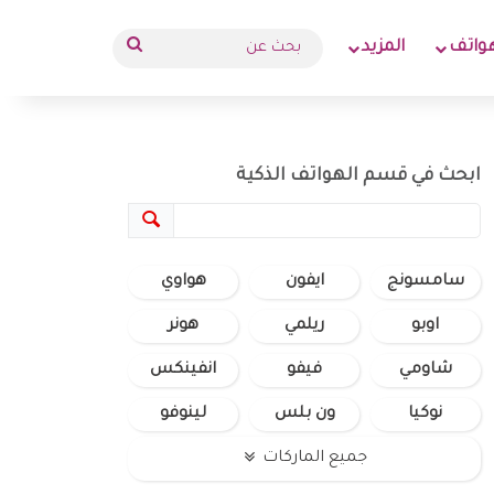
بحث
واتف
المزيد
عن
ابحث في قسم الهواتف الذكية
سامسونج
ايفون
هواوي
اوبو
ريلمي
هونر
شاومي
فيفو
انفينكس
نوكيا
ون بلس
لينوفو
جميع الماركات