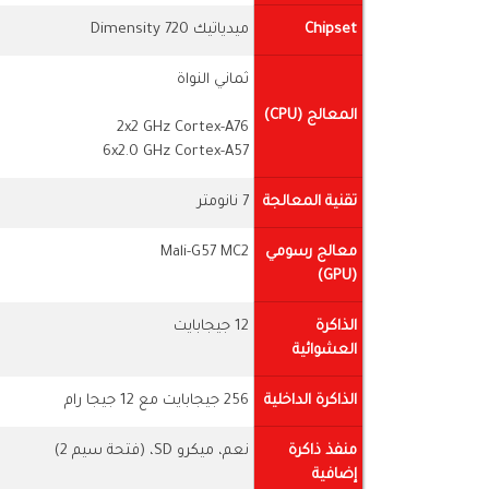
Chipset
ميدياتيك Dimensity 720
ثماني النواة
المعالج (CPU)
2x2 GHz Cortex-A76
6x2.0 GHz Cortex-A57
تقنية المعالجة
7 نانومتر
معالج رسومي
Mali-G57 MC2
(GPU)
الذاكرة
12 جيجابايت
العشوائية
الذاكرة الداخلية
256 جيجابايت مع 12 جيجا رام
منفذ ذاكرة
نعم، ميكرو SD، (فتحة سيم 2)
إضافية