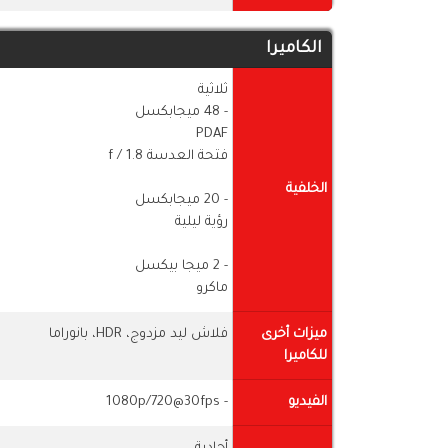
الكاميرا
ثلاثية
- 48 ميجابكسل
PDAF
فتحة العدسة f / 1.8
الخلفية
- 20 ميجابكسل
رؤية ليلية
- 2 ميجا بيكسل
ماكرو
ميزات أخرى
فلاش ليد مزدوج، HDR، بانوراما
للكاميرا
الفيديو
- 1080p/720@30fps