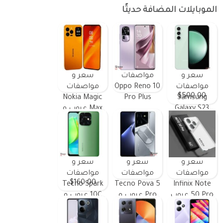
الموبايلات المضافة حديثًا
سعر و
مواصفات
سعر و
مواصفات
Oppo Reno 10
مواصفات
$500.00
Nokia Magic
Pro Plus
Samsung
Galaxy S23
Max عيوب و
FE ومميزات
مميزات
وعيوب
سعر و
سعر و
سعر و
مواصفات
مواصفات
مواصفات
$160.00
Tecno Spark
Tecno Pova 5
Infinix Note
50 Pro عيوب
Pro عيوب و
10C عيوب و
و مميزات
مميزات
مميزات