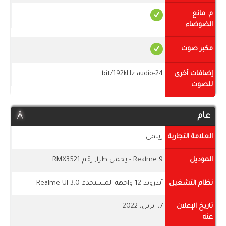
م. مانع
الضوضاء
مكبر صوت
إضافات أخرى
24-bit/192kHz audio
للصوت
عام
العلامة التجارية
ريلمي
الموديل
Realme 9 - يحمل طراز رقم RMX3521
نظام التشغيل
أندرويد 12 واجهه المستخدم Realme UI 3.0
تاريخ الإعلان
7، ابريل، 2022
عنه