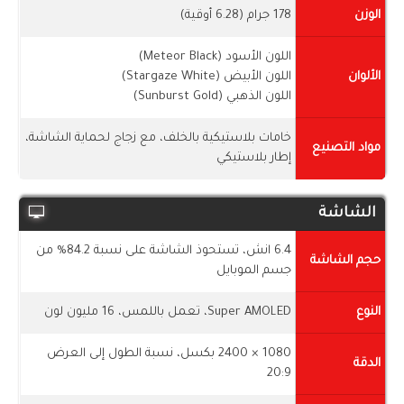
الوزن
178 جرام (6.28 أوقية)
اللون الأسود (Meteor Black)
الألوان
اللون الأبيض (Stargaze White)
اللون الذهبي (Sunburst Gold)
خامات بلاستيكية بالخلف، مع زجاج لحماية الشاشة،
مواد التصنيع
إطار بلاستيكي
الشاشة
6.4 انش، تستحوذ الشاشة على نسبة 84.2% من
حجم الشاشة
جسم الموبايل
النوع
Super AMOLED، تعمل باللمس، 16 مليون لون
1080 × 2400 بكسل، نسبة الطول إلى العرض
الدقة
20:9