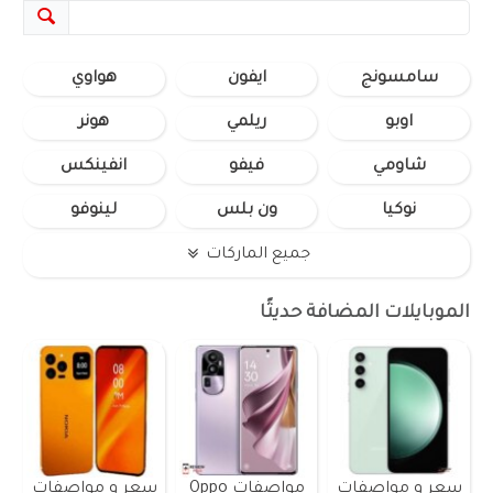
سامسونج
ايفون
هواوي
اوبو
ريلمي
هونر
شاومي
فيفو
انفينكس
نوكيا
ون بلس
لينوفو
جميع الماركات
الموبايلات المضافة حديثًا
سعر و مواصفات
مواصفات Oppo
سعر و مواصفات