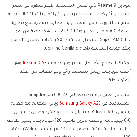
موبايل Realme 9 يأتي ضمن السلسلة الأكثر شهرة في مصر،
الموبايل يأتي ضمن سلسلة ريلمي التي تتميز بالتكلفة السعرية
المتوسطة ويقدم مواصفات جيدة مقارنة بسعره، مع بطارية
بسعة 5000 مللي امبير وشاشة بقياس 6.4 بوصة من نوع
Super AMOLED وبمعدل تحديث 90Hz وبكثافة بكسل 411 ppi
ويتم حماية الشاشة بزجاج Corning Gorilla 5.
يمكنك الاطلاع أيضًا على سعر ومواصفات
Realme C53
وهو
أحدث موبايلات ريلمي بتصميم رائع ومواصفات من الفئة
المتوسطة.
الموبايل يعمل بواسطة معالج Snapdragon 680 4G
المستخدم في
Samsung Galaxy A23
ويأتي المعالج مع معالج
رسومي Adreno 610، جنبًا إلى جنب مع ذاكرة وصول عشوائي
6/8 جيجابايت، وسعة تخزين داخلية 128 جيجابايت،. يتميز الهاتف
بكاميرا خلفية ثلاثية تتضمن مستشعر أساسي (Wide) بدقة