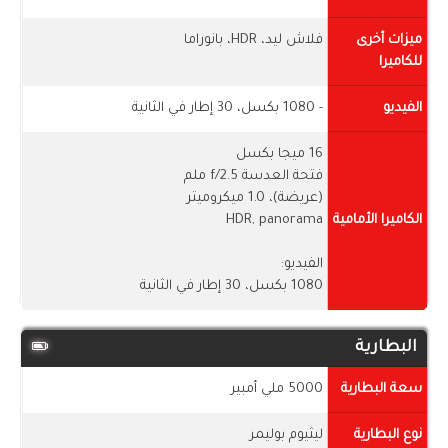
ميزات أخرى
فلاش ليد، HDR، بانوراما
للكاميرا
الفيديو
- 1080 بكسل، 30 إطار في الثانية
16 ميجا بكسل
فتحة العدسة f/2.5 ملم
(عريضة)، 1.0 ميكروميتر
الكاميرا الأمامية
HDR, panorama
الفيديو:
1080 بكسل، 30 إطار في الثانية
البطارية
سعة البطارية
5000 ملي أمبير
نوع البطارية
ليثيوم بوليمر