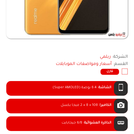
الشركة:
ريلمي
القسم:
أسعار ومواصفات الموبايلات
قارن
الشاشة
:
6.4 بوصة (Super AMOLED)
الكاميرا
:
108 + 8 + 2 ميجا بكسل
الذاكرة العشوائية
:
6/8 جيجابايت