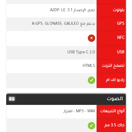
بلوتوث
نعم، الإصدار 5.1, A2DP, LE
GPS
يدعم مع A-GPS, GLONASS, GALILEO
NFC
USB Type-C 2.0
USB
تصفح انترنت
HTML5
راديو اف ام
الصوت
أنواع التنبيهات
MP3 - WAV - اهتزاز
جاك 3.5 مم