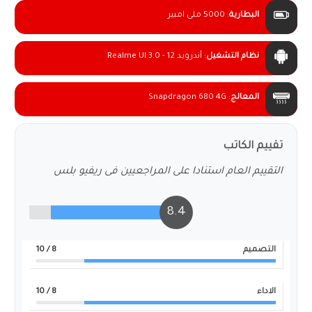
البطارية
:
5000 ملى امبير
نظام التشغيل
:
أندرويد 12 - Realme UI 3.0
المعالج
:
Snapdragon 680 4G
تقييم الكاتب
التقييم العام استنادا على المراجعيين فى ريفيو بلس
8.4
التصميم
8
/ 10
الاداء
8
/ 10