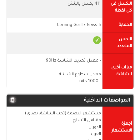
البكسل في
411 بكسل بالإنش
كل نقطة
الحماية
Corning Gorilla Glass 5
اللمس
المتعدد
- معدل تحديث الشاشة 90Hz
ميزات أخرى
للشاشة
معدل سطوع الشاشة:
- 1000 nits
المواصفات الداخلية
مستشعر البصمة (تحت الشاشة، بصري)
مقياس التسارع
أجهزة
الدوران
الاستشعار
القرب