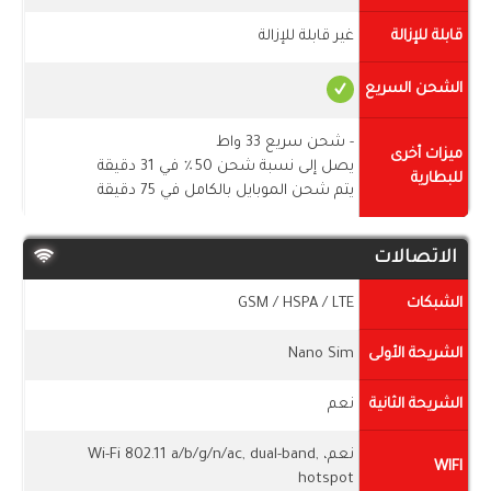
قابلة للإزالة
غير قابلة للإزالة
الشحن السريع
- شحن سريع 33 واط
ميزات أخرى
يصل إلى نسبة شحن 50٪ في 31 دقيقة
للبطارية
يتم شحن الموبايل بالكامل في 75 دقيقة
الاتصالات
الشبكات
GSM / HSPA / LTE
الشريحة الأولى
Nano Sim
الشريحة الثانية
نعم
نعم، Wi-Fi 802.11 a/b/g/n/ac, dual-band,
WIFI
hotspot