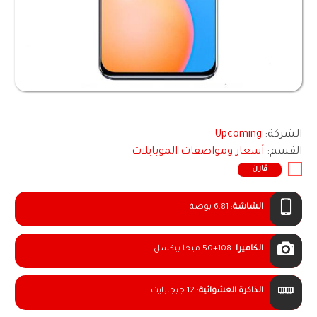
الشركة:
Upcoming
القسم:
أسعار ومواصفات الموبايلات
قارن
الشاشة
:
6.81 بوصة
الكاميرا
:
50+108 ميجا بيكسل
الذاكرة العشوائية
:
12 جيجابايت