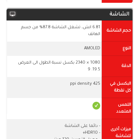
الشاشة
6.81 انش، تشغل الشاشة 87.8% من جسم
حجم الشاشة
الهاتف
النوع
AMOLED
1080 × 2340 بكسل نسبة الطول الى العرض
الدقة
19.5: 9
البكسل في
425 ppi density
كل نقطة
اللمس
المتعدد
- دائما على الشاشة
ميزات أخرى
- HDR10+
للشاشة