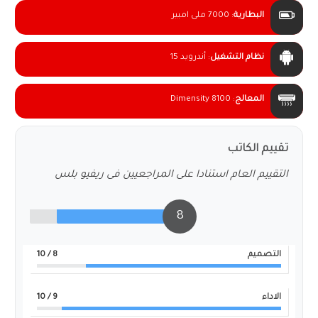
البطارية
:
7000 ملى امبير
نظام التشغيل
:
أندرويد 15
المعالج
:
Dimensity 8100
تقييم الكاتب
التقييم العام استنادا على المراجعيين فى ريفيو بلس
8
التصميم
8
/ 10
الاداء
9
/ 10