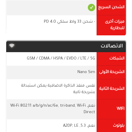
الشحن السريع
ميزات أخرى
- شحن 33 واط سلكي PD 4.0
للبطارية
الاتصالات
الشبكات
GSM / CDMA / HSPA / EVDO / LTE / 5G
الشريحة الأولى
Nano Sim
نفس منفذ الذاكرة الاضافية يمكن استبدالة
الشريحة الثانية
بشريحة ثانية
نعم، Wi-Fi 802.11 a/b/g/n/ac/6e, tri-band, Wi-Fi
WIFI
Direct
بلوتوث
نعم، 5.3, A2DP, LE