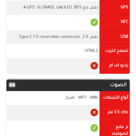
GPS
نعم، مع A-GPS, GLONASS, GALILEO, BDS
NFC
USB
نعم، 2.0, Type-C 1.0 reversible connector
تصفح انترنت
HTML5
راديو اف ام
الصوت
أنواع التنبيهات
MP3 - WAV - اهتزاز
جاك 3.5 مم
م. مانع
الضوضاء