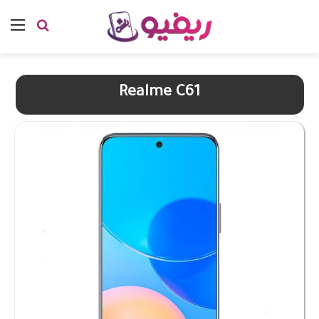
بحث عن
الق
Realme C61