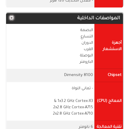
- معدل التحديث 120 هرتز
المواصفات الداخلية
البصمة
التسارع
أجهزة
الدوران
الاستشعار
القرب
البوصلة
البارومتر
Dimensity 8100
Chipset
- ثماني النواة
المعالج (CPU)
1x3.2 GHz Cortex-X3 &
2x2.8 GHz Cortex-A715
2x2.8 GHz Cortex-A710
تقنية المعالجة
6 نانومتر