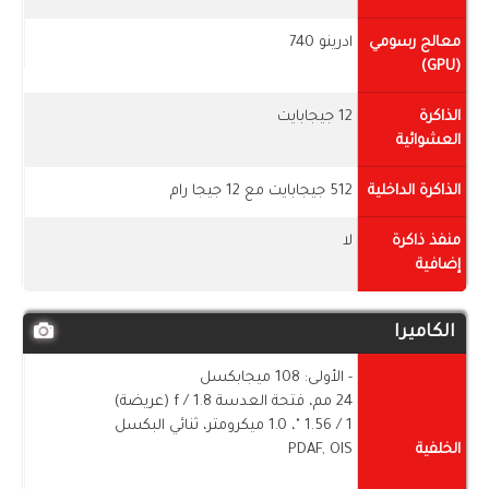
معالج رسومي
ادرينو 740
(GPU)
الذاكرة
12 جيجابايت
العشوائية
الذاكرة الداخلية
512 جيجابايت مع 12 جيجا رام
منفذ ذاكرة
لا
إضافية
الكاميرا
- الأولى: 108 ميجابكسل
24 مم، فتحة العدسة f / 1.8 (عريضة)
1 / ​​1.56 "، 1.0 ميكرومتر، ثنائي البكسل
الخلفية
PDAF, OIS