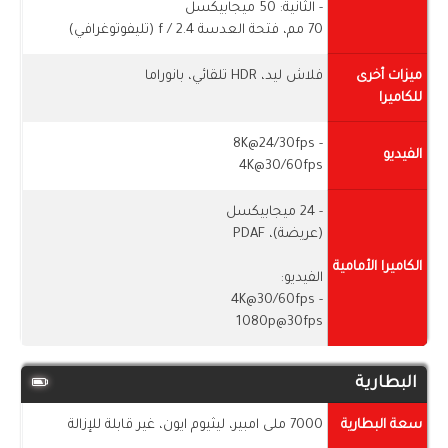
- الثانية: 50 ميجابيكسل
70 مم، فتحة العدسة f / 2.4 (تليفوتوغرافي)
ميزات أخرى
فلاش ليد، HDR تلقائي، بانوراما
للكاميرا
- 8K@24/30fps
الفيديو
4K@30/60fps
- 24 ميجابيكسل
(عريضة)، PDAF
الكاميرا الأمامية
الفيديو:
- 4K@30/60fps
1080p@30fps
البطارية
سعة البطارية
7000 ملى امبير، ليثيوم ايون، غير قابلة للإزالة