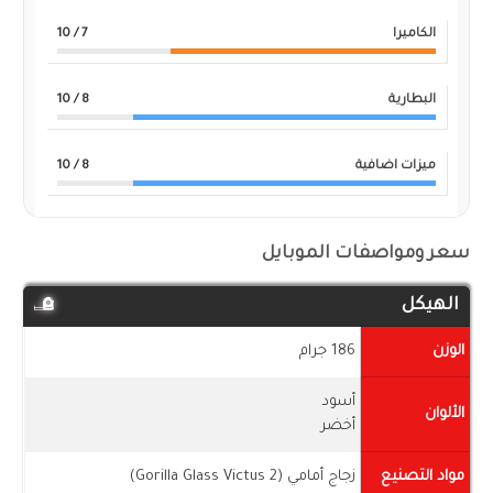
الكاميرا
7
/ 10
البطارية
8
/ 10
ميزات اضافية
8
/ 10
سعر ومواصفات الموبايل
الهيكل
الوزن
186 جرام
أسود
الألوان
أخضر
مواد التصنيع
زجاج أمامي (Gorilla Glass Victus 2)