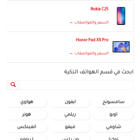
Nokia C25
السعر والمواصفات ←
Honor Pad X9 Pro
السعر والمواصفات ←
ابحث في قسم الهواتف الذكية
سامسونج
ايفون
هواوي
اوبو
ريلمي
هونر
شاومي
فيفو
انفينكس
نوكيا
ون بلس
لينوفو