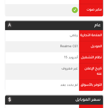
مكبر صوت
عام
العلامة التجارية
ريلمى
الموديل
Realme C61
نظام التشغيل
أندرويد 15
تاريخ الإعلان
غير معروف
عنه
التوفر بالأسواق
لم يحدد بعد
سعر الموبايل