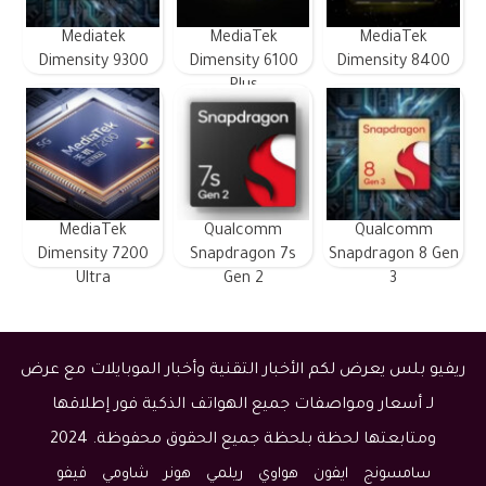
Mediatek
MediaTek
MediaTek
Dimensity 9300
Dimensity 6100
Dimensity 8400
Plus
MediaTek
Qualcomm
Qualcomm
Dimensity 7200
Snapdragon 7s
Snapdragon 8 Gen
Ultra
Gen 2
3
ريفيو بلس يعرض لكم الأخبار التقنية وأخبار الموبايلات مع عرض
لـ أسعار ومواصفات جميع الهواتف الذكية فور إطلاقها
ومتابعتها لحظة بلحظة جميع الحقوق محفوظة. 2024
سامسونج
ايفون
هواوي
ريلمي
هونر
شاومي
فيفو