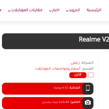
الرئيسية
اندرويد
اخبار
مقارنات الموبايلات
ه
Realme V
الشركة:
ريلمي
القسم:
أسعار ومواصفات الموبايلات
قارن
الشاشة
:
6.62 بوصة
الكاميرا
:
2+8+64 ميجا بيكسل