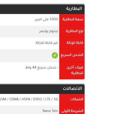
البطارية
سعة البطارية
5300 ملى امبير
نوع البطارية
ليثيوم بوليمر
قابلة للإزالة
غير قابلة للازالة
الشحن السريع
ميزات أخرى
- شحن سريع 44 واط
للبطارية
الاتصالات
الشبكات
GSM / CDMA / HSPA / EVDO / LTE / 5G
الشريحة الأولى
Nano Sim