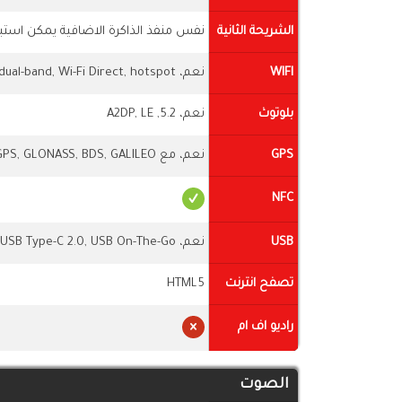
الشريحة الثانية
نفس منفذ الذاكرة الاضافية يمكن استبد
WIFI
نعم، Wi-Fi 802.11 a/b/g/n/ac/6, dual-band, Wi-Fi Direct, hotspot
بلوتوث
نعم، 5.2, A2DP, LE
GPS
نعم، مع dual-band A-GPS, GLONASS, BDS, GALILEO
NFC
USB
نعم، USB Type-C 2.0, USB On-The-Go
تصفح انترنت
HTML5
راديو اف ام
الصوت