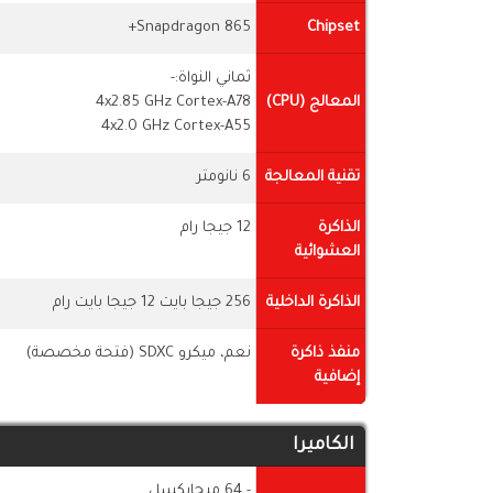
Snapdragon 865+
Chipset
ثماني النواة:-
المعالج (CPU)
4x2.85 GHz Cortex-A78
4x2.0 GHz Cortex-A55
تقنية المعالجة
6 نانومتر
الذاكرة
12 جيجا رام
العشوائية
الذاكرة الداخلية
256 جيجا بايت 12 جيجا بايت رام
منفذ ذاكرة
نعم، ميكرو SDXC (فتحة مخصصة)
إضافية
الكاميرا
- 64 ميجابكسل