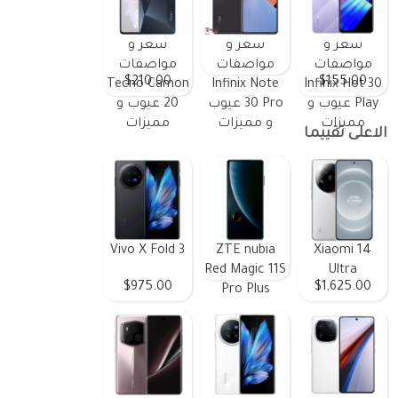
سعر و
سعر و
سعر و
مواصفات
مواصفات
مواصفات
$210.00
$155.00
Tecno Camon
Infinix Note
Infinix Hot 30
Play عيوب و
30 Pro عيوب
20 عيوب و
مميزات
و مميزات
مميزات
الاعلى تقييما
Vivo X Fold 3
ZTE nubia
Xiaomi 14
Red Magic 11S
Ultra
$975.00
$1,625.00
Pro Plus