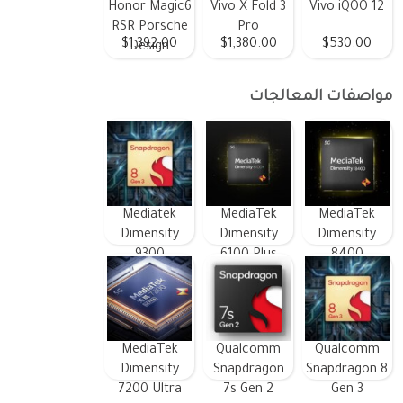
Honor Magic6
Vivo X Fold 3
Vivo iQOO 12
RSR Porsche
Pro
$1,392.00
$1,380.00
$530.00
Design
مواصفات المعالجات
Mediatek
MediaTek
MediaTek
Dimensity
Dimensity
Dimensity
9300
6100 Plus
8400
MediaTek
Qualcomm
Qualcomm
Dimensity
Snapdragon
Snapdragon 8
7200 Ultra
7s Gen 2
Gen 3