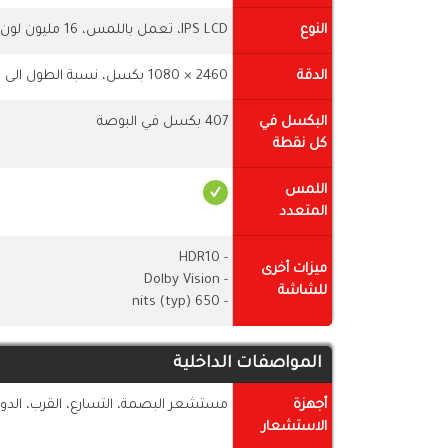
النوع
IPS LCD، تعمل باللمس، 16 مليون لون
الدقة
2460 × 1080 بكسل، نسبة الطول الى العرض 20:9
البكسل في
407 بكسل في البوصة
كل نقطة
اللمس
المتعدد
- HDR10
ميزات أخرى
- Dolby Vision
للشاشة
- 650 nits (typ)
المواصفات الداخلية
أجهزة
مستشعر البصمة، التسارع، القرب، الدورا
الاستشعار