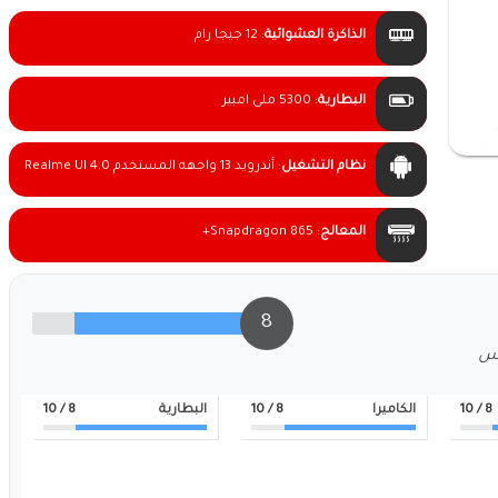
الذاكرة العشوائية
:
12 جيجا رام
البطارية
:
5300 ملى امبير
نظام التشغيل
:
أندرويد 13 واجهه المستخدم Realme UI 4.0
المعالج
:
Snapdragon 865+
8
لس
8
/ 10
الكاميرا
8
/ 10
البطارية
8
/ 10