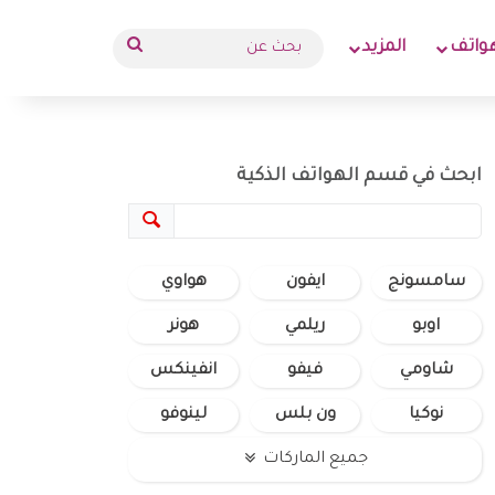
بحث
واتف
المزيد
عن
ابحث في قسم الهواتف الذكية
سامسونج
ايفون
هواوي
اوبو
ريلمي
هونر
شاومي
فيفو
انفينكس
نوكيا
ون بلس
لينوفو
جميع الماركات