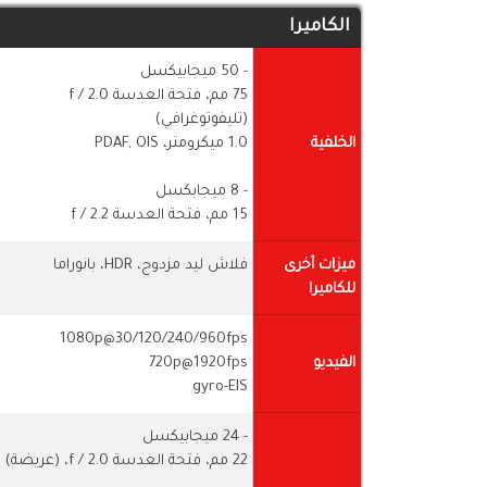
الكاميرا
- 50 ميجابيكسل
75 مم، فتحة العدسة f / 2.0
(تليفوتوغرافي)
الخلفية
1.0 ميكرومتر، PDAF, OIS
- 8 ميجابكسل
15 مم، فتحة العدسة f / 2.2
ميزات أخرى
فلاش ليد مزدوج، HDR، بانوراما
للكاميرا
1080p@30/120/240/960fps
الفيديو
720p@1920fps
gyro-EIS
- 24 ميجابيكسل
22 مم، فتحة العدسة f / 2.0، (عريضة)