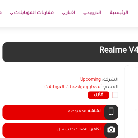
الرئيسية
اندرويد
اخبار
مقارنات الموبايلات
ه
Realme V
الشركة:
Upcoming
القسم:
أسعار ومواصفات الموبايلات
قارن
الشاشة
:
6.58 بوصة
الكاميرا
:
8+50 ميجا بيكسل