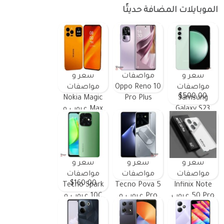
الموبايلات المضافة حديثًا
سعر و
مواصفات
سعر و
مواصفات
Oppo Reno 10
مواصفات
$500.00
Nokia Magic
Pro Plus
Samsung
Galaxy S23
Max عيوب و
FE ومميزات
مميزات
وعيوب
سعر و
سعر و
سعر و
مواصفات
مواصفات
مواصفات
$160.00
Tecno Spark
Tecno Pova 5
Infinix Note
50 Pro عيوب
Pro عيوب و
10C عيوب و
و مميزات
مميزات
مميزات