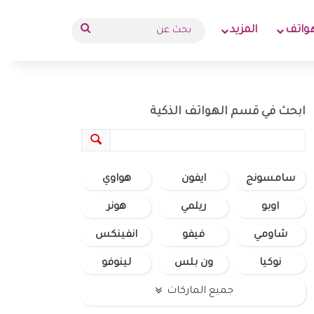
بحث
واتف
المزيد
عن
ابحث في قسم الهواتف الذكية
سامسونج
ايفون
هواوي
اوبو
ريلمي
هونر
شاومي
فيفو
انفينكس
نوكيا
ون بلس
لينوفو
جميع الماركات