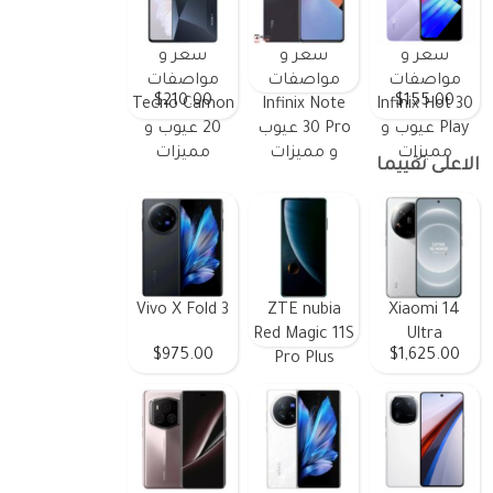
سعر و
سعر و
سعر و
مواصفات
مواصفات
مواصفات
$210.00
$155.00
Tecno Camon
Infinix Note
Infinix Hot 30
Play عيوب و
30 Pro عيوب
20 عيوب و
مميزات
و مميزات
مميزات
الاعلى تقييما
Vivo X Fold 3
ZTE nubia
Xiaomi 14
Red Magic 11S
Ultra
$975.00
$1,625.00
Pro Plus