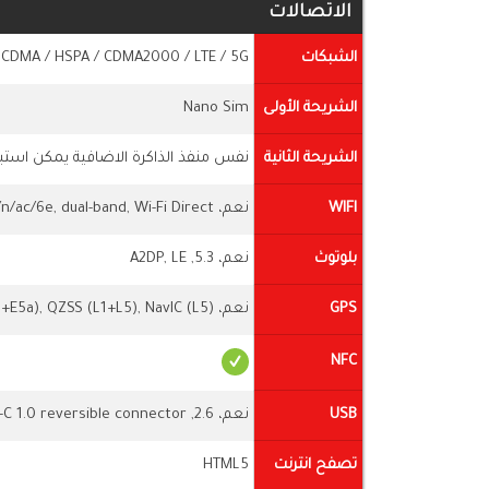
الاتصالات
الشبكات
 CDMA / HSPA / CDMA2000 / LTE / 5G
الشريحة الأولى
Nano Sim
الشريحة الثانية
نفس منفذ الذاكرة الاضافية يمكن استبد
WIFI
نعم، Wi-Fi 802.11 a/b/g/n/ac/6e, dual-band, Wi-Fi Direct
بلوتوث
نعم، 5.3, A2DP, LE
GPS
نعم، GPS (L1+L5), GLONASS (G1), BDS (B1I+B1c+B2a), GALILEO (E1+E5a), QZSS (L1+L5), NavIC (L5)
NFC
USB
نعم، 2.6, Type-C 1.0 reversible connector
تصفح انترنت
HTML5