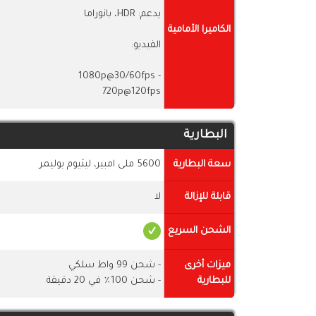
يدعم: HDR، بانوراما
الكاميرا الأمامية
الفيديو:
- 1080p@30/60fps
720p@120fps
البطارية
سعة البطارية
5600 ملى امبير، ليثيوم بوليمر
قابلة للإزالة
لا
الشحن السريع
ميزات أخرى
- شحن 99 واط سلكي
للبطارية
- شحن 100٪ في 20 دقيقة