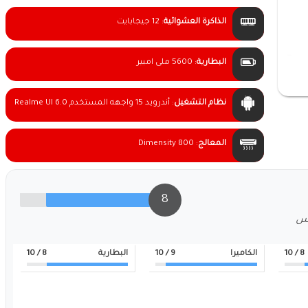
الذاكرة العشوائية
:
12 جيجابايت
البطارية
:
5600 ملى امبير
نظام التشغيل
:
أندرويد 15 واجهه المستخدم Realme UI 6.0
المعالج
:
Dimensity 800
8
لس
8
/ 10
الكاميرا
9
/ 10
البطارية
8
/ 10