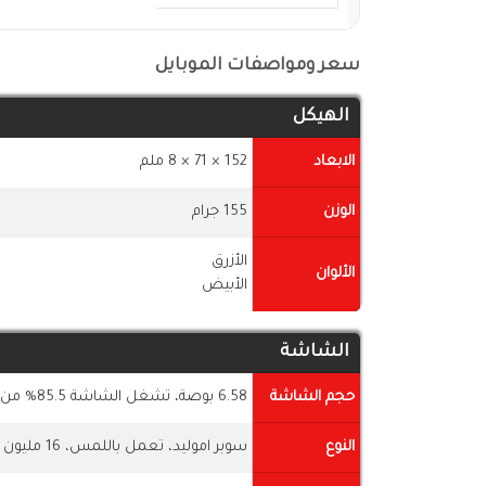
سعر ومواصفات الموبايل
الهيكل
الابعاد
152 × 71 × 8 ملم
الوزن
155 جرام
الأزرق
الألوان
الأبيض
الشاشة
حجم الشاشة
6.58 بوصة، تشغل الشاشة 85.5% من جسم الهاتف
النوع
سوبر اموليد، تعمل باللمس، 16 مليون لون