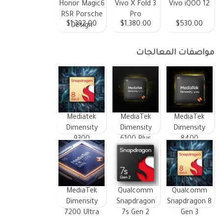
Honor Magic6
Vivo X Fold 3
Vivo iQOO 12
RSR Porsche
Pro
$1,392.00
$1,380.00
$530.00
Design
مواصفات المعالجات
Mediatek
MediaTek
MediaTek
Dimensity
Dimensity
Dimensity
9300
6100 Plus
8400
MediaTek
Qualcomm
Qualcomm
Dimensity
Snapdragon
Snapdragon 8
7200 Ultra
7s Gen 2
Gen 3