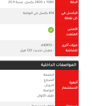
الدقة
1080 × 2400 بكسل، نسبة 20:9
البكسل في
414 بكسل في البوصة
كل نقطة
اللمس
المتعدد
ميزات أخرى
- HDR10+
للشاشة
- معدل تحديث 120 هرتز
المواصفات الداخلية
البصمة
التسارع
أجهزة
الدوران
الاستشعار
البوصلة
طيف الألوان