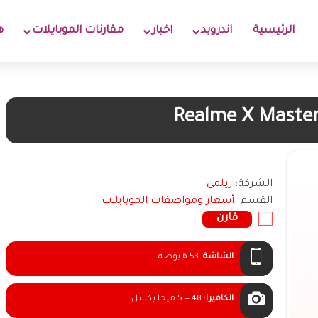
الرئيسية
اندرويد
اخبار
مقارنات الموبايلات
ه
Realme X Master
الشركة:
ريلمي
القسم:
أسعار ومواصفات الموبايلات
قارن
الشاشة
:
6.53 بوصة
الكاميرا
:
48 + 5 ميجا بكسل