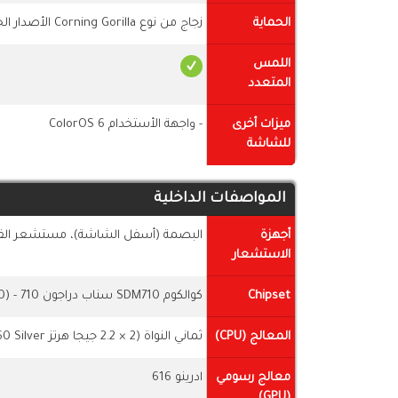
الحماية
زجاج من نوع Corning Gorilla الأصدار الخامس
اللمس
المتعدد
ميزات أخرى
- واجهة الأستخدام ColorOS 6
للشاشة
المواصفات الداخلية
أجهزة
البصمة (أسفل الشاشة)، مستشعر القرب
الاستشعار
Chipset
كوالكوم SDM710 سناب دراجون 710 - (10 نانومتر)
المعالج (CPU)
ثماني النواة (2 × 2.2 جيجا هرتز Kryo 360 Gold & 6x1.7 GHz Kryo 360 Silver)
معالج رسومي
ادرينو 616
(GPU)