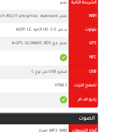
الشريحة الثانية
نعم
WIFI
نعم، Wi-Fi 802.11 a/b/g/n/ac, dual-band
بلوتوث
يدعم، 5.0, A2DP, LE, aptX HD
GPS
نعم، مع A-GPS, GLONASS, BDS
NFC
USB
ميكرو USB من نوع C
تصفح انترنت
HTML5
راديو اف ام
الصوت
أنواع التنبيهات
MP3, WAV, اهتزاز