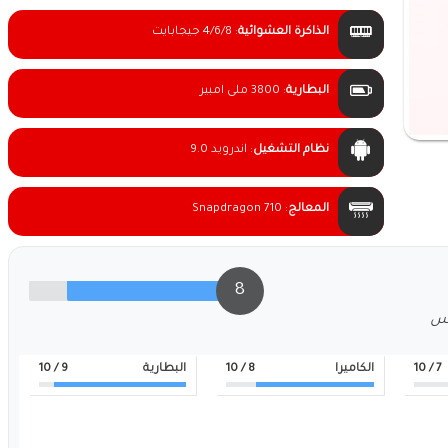
الذاكرة العشوائية
:
4/6/8 جيجابايت
البطارية
:
3800 ملى امبير
نظام التشغيل
:
اندرويد 9.0
المعالج
:
Snapdragon 710
8
لس
7
/ 10
الكاميرا
8
/ 10
البطارية
9
/ 10