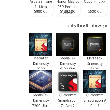
Asus Zenfone
Honor Magic6
Oppo Find X7
11 Ultra
RSR Porsche
$980.00
$1,392.00
$600.00
Design
مواصفات المعالجات
Mediatek
MediaTek
MediaTek
Dimensity
Dimensity
Dimensity
9300
6100 Plus
8400
MediaTek
Qualcomm
Qualcomm
Dimensity
Snapdragon
Snapdragon 8
7200 Ultra
7s Gen 2
Gen 3