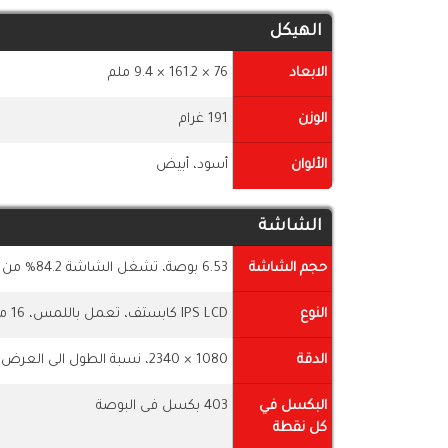
الهيكل
الابعاد
76 × 161.2 × 9.4 ملم
الوزن
191 غرام
الألوان
أسود، أبيض
الشاشة
حجم الشاشة
6.53 بوصة، تشغل الشاشة 84.2% من جسم الموبايل
النوع
IPS LCD كابستف، تعمل باللمس، 16 مليون لون
الدقة
1080 × 2340، نسبة الطول الى العرض 19.5:9
البكسل في
403 بكسل فى البوصة
كل نقطة