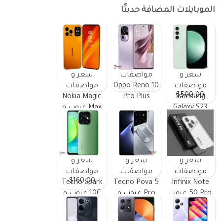
الموبايلات المضافة حديثًا
سعر و
مواصفات
سعر و
مواصفات
Oppo Reno 10
مواصفات
$500.00
Nokia Magic
Pro Plus
Samsung
Galaxy S23
Max عيوب و
FE ومميزات
مميزات
وعيوب
سعر و
سعر و
سعر و
مواصفات
مواصفات
مواصفات
$160.00
Tecno Spark
Tecno Pova 5
Infinix Note
50 Pro عيوب
Pro عيوب و
10C عيوب و
و مميزات
مميزات
مميزات