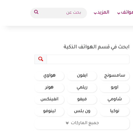
بحث
واتف
المزيد
عن
ابحث في قسم الهواتف الذكية
سامسونج
ايفون
هواوي
اوبو
ريلمي
هونر
شاومي
فيفو
انفينكس
نوكيا
ون بلس
لينوفو
جميع الماركات