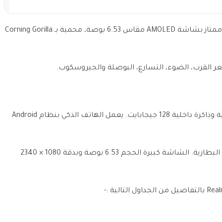
سعر ومواصفات Realme X Master Edition، موبايل ممتاز بشاشة AMOLED مقاس 6.53 بوصة، محمية بـ Corning Gorilla
لقرب، الضوء، التسارع، البوصلة والجيروسكوب.
تم دمج الهاتف مع 6 جيجابايت من الذاكرة العشوائية وذاكرة داخلية 128 جيجابايت. يعمل الهاتف الذكي بنظام Android
أبعاد الهاتف 76 × 161.2 × 9.4 ملم ويزن 191 غرام مع البطارية. الشاشة كبيرة الحجم 6.53 بوصة وبدقة 1080 × 2340