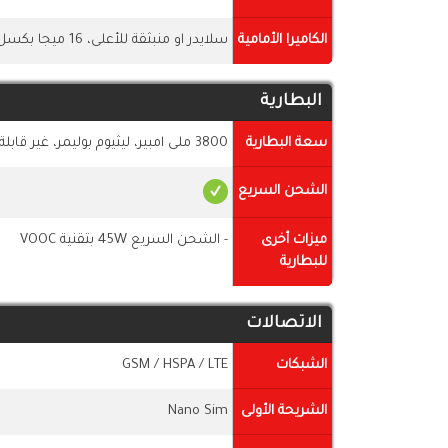
الكاميرا الأمامية
سلايدر او منبثقة للأعلى، 16 ميجا بكسل، فتحة العدسة f/2.0، فيديو 1080 بكسل، تدعم HDR
البطارية
سعة البطارية
3800 ملى امبير، ليثيوم بوليمر، غير قابلة للازالة
الشحن السريع
ميزات أخرى
- الشحن السريع 45W بتقنية VOOC
للبطارية
الاتصالات
الشبكات
GSM / HSPA / LTE
الشريحة الأولى
Nano Sim