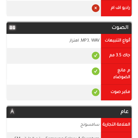
راديو اف ام
الصوت
أنواع التنبيهات
MP3, WAV, اهتزاز
جاك 3.5 مم
م. مانع
الضوضاء
مكبر صوت
عام
العلامة التجارية
سامسونج