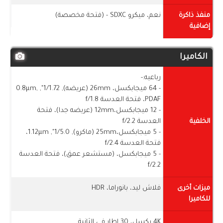
منفذ ذاكرة
نعم، ميكرو SDXC - (فتحة مخصصة)
إضافية
الكاميرا
رباعيه:-
- 64 ميجابكسل، 26mm (عريضه), 1/1.72", 0.8µm,
PDAF، فتحة العدسة f/1.8
- 12 ميجابكسل،12mm (عريضه جدا)، فتحة
الخلفية
العدسة f/2.2
- 5 ميجابكسل،25mm (ماكرو), 1/5.0", 1.12µm،
فتحة العدسة f/2.4
- 5 ميجابكسل، (مستشعر عمق)، فتحة العدسة
f/2.2
ميزات أخرى
فلاش ليد، بانوراما، HDR
للكاميرا
4K بكسل، 30 اطار فى الثانية