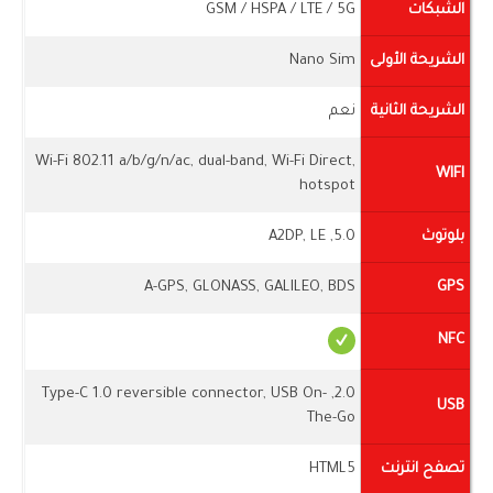
الشبكات
GSM / HSPA / LTE / 5G
الشريحة الأولى
Nano Sim
الشريحة الثانية
نعم
Wi-Fi 802.11 a/b/g/n/ac, dual-band, Wi-Fi Direct,
WIFI
hotspot
بلوتوث
5.0, A2DP, LE
A-GPS, GLONASS, GALILEO, BDS
GPS
NFC
2.0, Type-C 1.0 reversible connector, USB On-
USB
The-Go
تصفح انترنت
HTML5