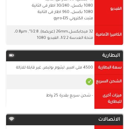
1080 بكسل، 30/240 اطار فى الثانية
الفيديو
1080 بكسل، 960 اطار فى الثانية
مثبت الكتروني gyro-EIS
32 ميجابكسل،26mm (عريضه), 1/2.8", 0.8µm،
الكاميرا الأمامية
فتحة العدسة f/2.2، الفيديو 1080
البطارية
سعة البطارية
4500 ملى امبير، ليثيوم بوليمر، غير قابلة للازالة
الشحن السريع
ميزات أخرى
- شحن سريع بقدرة 25 واط
للبطارية
الاتصالات