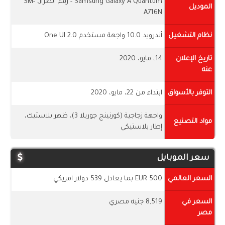
Samsung Galaxy A Quantum - رقم الطراز، SM-
الموديل
A716N
نظام التشغيل
أندرويد 10.0 واجهة مستخدم One UI 2.0
تاريخ الإعلان
14، مايو، 2020
عنه
التوفر بالأسواق
ابتداء من 22، مايو، 2020
واجهة زجاجية (كورنينج جوريلا 3)، ظهر بلاستيك،
مواد التصنيع
إطار بلاستيكي
سعر الموبايل
السعر العالمي
500 EUR بما يعادل 539 دولار امريكي
السعر في
8,519 جنيه مصري
مصر