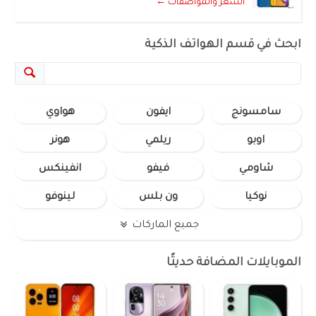
السعر والمواصفات ←
ابحث في قسم الهواتف الذكية
سامسونج
ايفون
هواوي
اوبو
ريلمي
هونر
شاومي
فيفو
انفينكس
نوكيا
ون بلس
لينوفو
جميع الماركات
الموبايلات المضافة حديثًا