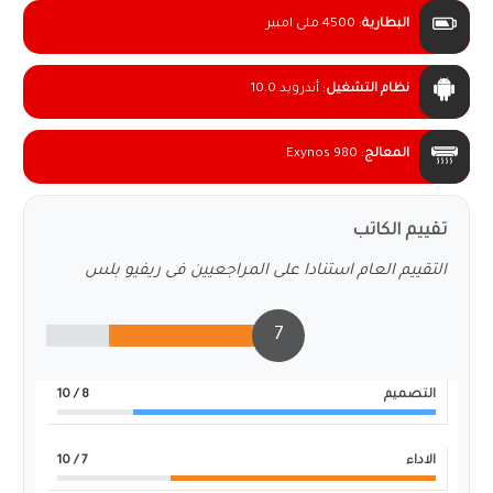
البطارية
:
4500 ملى امبير
نظام التشغيل
:
أندرويد 10.0
المعالج
:
Exynos 980
تقييم الكاتب
التقييم العام استنادا على المراجعيين فى ريفيو بلس
7
التصميم
8
/ 10
الاداء
7
/ 10