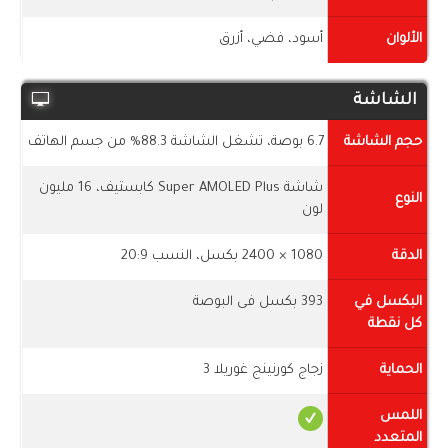
الألوان
أسود، فضي، أزرق
الشاشة
حجم الشاشة
6.7 بوصة، تشغل الشاشة 88.3% من جسم الهاتف
شاشة Super AMOLED Plus كابستيف، 16 مليون
النوع
لون
الدقة
1080 × 2400 بكسل، النسب 20:9
البكسل في
393 بكسل فى البوصة
كل نقطة
الحماية
زجاج كورنينج غوريلا 3
اللمس
المتعدد