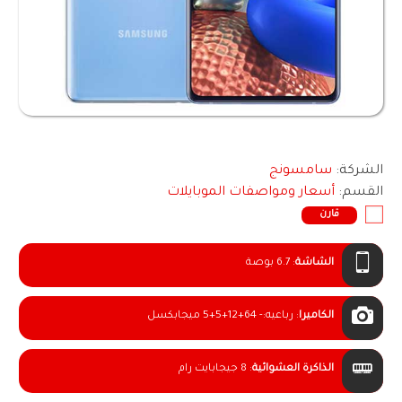
الشركة:
سامسونج
القسم:
أسعار ومواصفات الموبايلات
قارن
الشاشة
:
6.7 بوصة
الكاميرا
:
رباعيه:- 64+12+5+5 ميجابكسل
الذاكرة العشوائية
:
8 جيجابايت رام