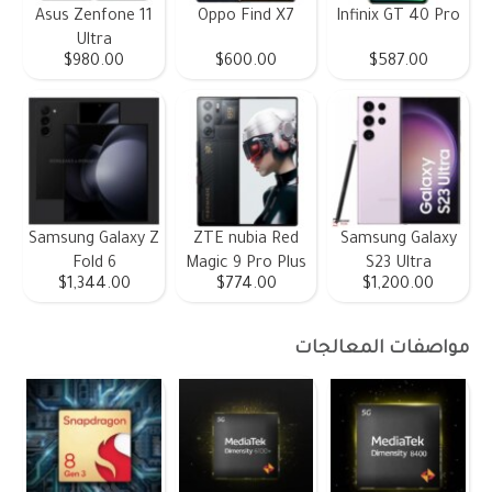
Asus Zenfone 11
Oppo Find X7
Infinix GT 40 Pro
Ultra
$980.00
$600.00
$587.00
Samsung Galaxy Z
ZTE nubia Red
Samsung Galaxy
Fold 6
Magic 9 Pro Plus
S23 Ultra
$1,344.00
$774.00
$1,200.00
مواصفات المعالجات