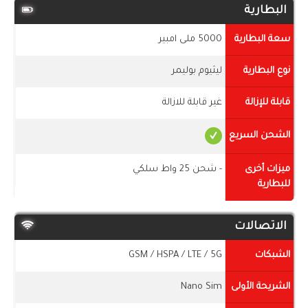
البطارية
سعة البطارية
5000 ملى امبير
نوع البطارية
ليثيوم بوليمر
قابلة للإزالة
غير قابلة للازالة
الشحن السريع
ميزات أخرى
- شحن 25 واط سلكي
للبطارية
الاتصالات
الشبكات
GSM / HSPA / LTE / 5G
الشريحة الأولى
Nano Sim