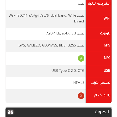
الشريحة الثانية
نعم
نعم، Wi-Fi 802.11 a/b/g/n/ac/6, dual-band, Wi-Fi
WIFI
Direct
بلوتوث
نعم، 5.3, A2DP, LE, aptX
GPS
نعم، GPS, GALILEO, GLONASS, BDS, QZSS
NFC
USB Type-C 2.0, OTG
USB
تصفح انترنت
HTML5
راديو اف ام
الصوت