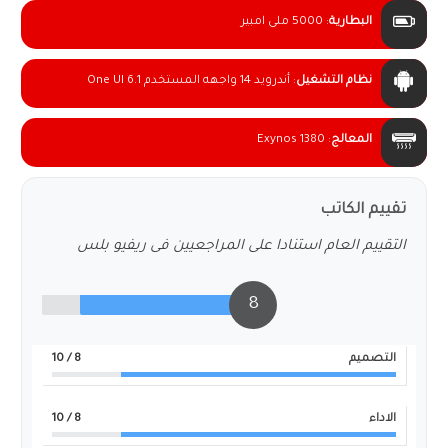
البطارية
:
5000 ملى امبير
نظام التشغيل
:
أندرويد 14 واجهه المستخدم One UI 6.1
المعالج
:
Exynos 1380
تقييم الكاتب
التقييم العام استنادا على المراجعيين فى ريفيو بلس
8
التصميم
8
/ 10
الاداء
8
/ 10