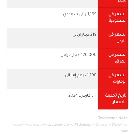
مصر
السعر في
1,199 ريال سعودي
السعودية
السعر في
219 دينار اردني
الأردن
السعر في
420,000 دينار عراقي
العراق
السعر في
1,190 درهم إماراتي
الإمارات
تاريخ تحديث
11، مارس، 2024
الأسعار
Disclaimer Note
You can write your own disclaimer from APS Settings -> General -> Disclaimer
Note.