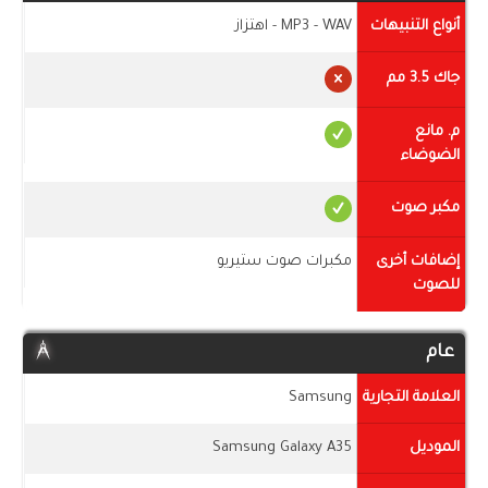
أنواع التنبيهات
MP3 - WAV - اهتزاز
جاك 3.5 مم
م. مانع
الضوضاء
مكبر صوت
إضافات أخرى
مكبرات صوت ستيريو
للصوت
عام
العلامة التجارية
Samsung
الموديل
Samsung Galaxy A35