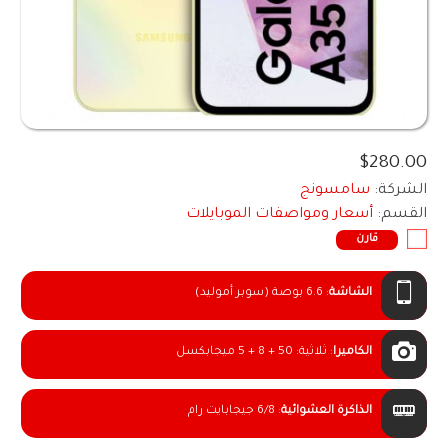
$280.00
الشركة:
سامسونج
القسم:
أسعار ومواصفات الموبايلات
قارن
الشاشة
:
6.6 بوصة (سوبر أموليد)
الكاميرا
:
ثلاثية: 50 + 8 + 5 ميجابكسل
الذاكرة العشوائية
:
6/8 جيجابايت رام