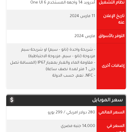
نظام التشغيل
أندرويد 14 واجهه المستخدم One UI 6
تاريخ الإعلان
11 مارس 2024
عنه
التوفر بالأسواق
مارس 2024
- شريحة واحدة (نانو - سيم) او شريحة سيم
مزدوجة (نانو - سيم، مزدوجة الاحتياطية)
- مقاومة الماء والغبار بمعيار IP67 (المسافة تصل
إضافات أخرى
حتى 1 متر لمدة نصف ساعة)
- NFC، نعم، حسب الدولة
سعر الموبايل
السعر العالمي
280 دولار امريكي / 299 يورو
السعر في
14,000 جنيه مصري