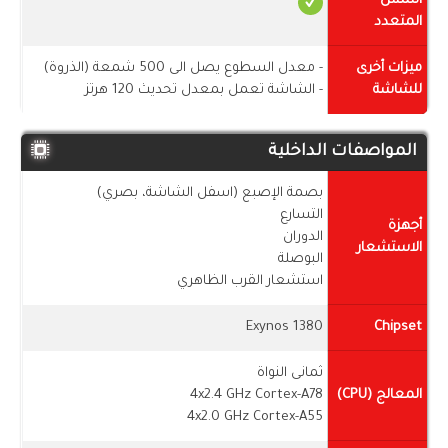
اللمس
المتعدد
ميزات أخرى
- معدل السطوع يصل الى 500 شمعة (الذروة)
للشاشة
- الشاشة تعمل بمعدل تحديث 120 هرتز
المواصفات الداخلية
بصمة الإصبع (اسفل الشاشة، بصري)
التسارع
أجهزة
الدوران
الاستشعار
البوصلة
استشعار القرب الظاهري
Exynos 1380
Chipset
ثمانى النواة
المعالج (CPU)
4x2.4 GHz Cortex-A78
4x2.0 GHz Cortex-A55