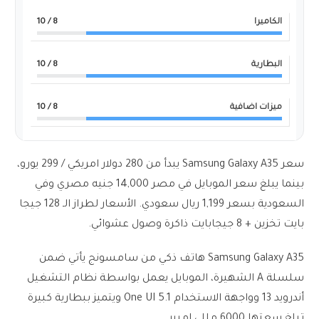
الكاميرا
8
/ 10
البطارية
8
/ 10
ميزات اضافية
8
/ 10
سعر Samsung Galaxy A35 يبدأ من 280 دولار امريكي / 299 يورو،
بينما يبلغ سعر الموبايل في مصر 14,000 جنيه مصري وفي
السعودية بسعر 1,199 ريال سعودي. الأسعار لطراز الـ 128 جيجا
بايت تخزين + 8 جيجابايت ذاكرة وصول عشوائي.
Samsung Galaxy A35 هاتف ذكي من سامسونج يأتي ضمن
سلسلة A الشهيرة، الموبايل يعمل بواسطة نظام التشغيل
أندرويد 13 وواجهة الاستخدام One UI 5.1 ويتميز ببطارية كبيرة
تبلغ سعتها 6000 مللي امبير.