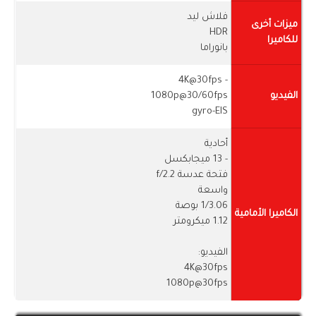
فلاش ليد
ميزات أخرى
HDR
للكاميرا
بانوراما
- 4K@30fps
الفيديو
1080p@30/60fps
gyro-EIS
أحادية
- 13 ميجابكسل
فتحة عدسة f/2.2
واسعة
1/3.06 بوصة
الكاميرا الأمامية
1.12 ميكرومتر
الفيديو:
4K@30fps
1080p@30fps