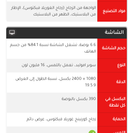
الواجهة من الزجاج (زجاج الغوريلا فيكتوس)، الإطار
مواد التصنيع
من البلاستيك، الظهر من البلاستيك
الشاشة
6.6 بوصة، تشغل الشاشة نسبة 84.1% من جسم
حجم الشاشة
الهاتف
النوع
سوبر اموليد، تعمل باللمس، 16 مليون لون
1080 × 2400 بكسل، نسبة الطول إلى العرض
الدقة
19.5:9
البكسل في
390 بكسل بالبوصة
كل نقطة
الحماية
زجاج كورنينج غوريلا فيكتوس، عرض دائم