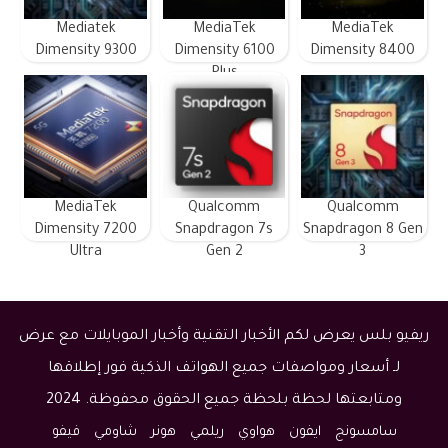
Mediatek
MediaTek
MediaTek
Dimensity 9300
Dimensity 6100
Dimensity 8400
Plus
MediaTek
Qualcomm
Qualcomm
Dimensity 7200
Snapdragon 7s
Snapdragon 8 Gen
Ultra
Gen 2
3
ريفيو بلس يعرض لكم الأخبار التقنية وأخبار الموبايلات مع عرض
لـ أسعار ومواصفات جميع الهواتف الذكية فور إطلاقها
ومتابعتها لحظة بلحظة جميع الحقوق محفوظة. 2024
سامسونج
ايفون
هواوي
ريلمي
هونر
شاومي
فيفو