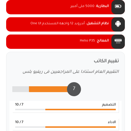
البطارية
:
5000 ملى أمبير
نظام التشغيل
:
أندرويد 12 واجهه المستخدم One UI
المعالج
:
Helio P35
تقييم الكاتب
التقييم العام استنادا على المراجعيين فى ريفيو بلس
7
التصميم
7
/ 10
الاداء
7
/ 10