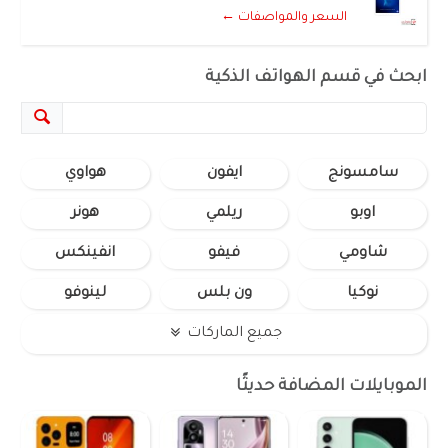
السعر والمواصفات ←
ابحث في قسم الهواتف الذكية
سامسونج
ايفون
هواوي
اوبو
ريلمي
هونر
شاومي
فيفو
انفينكس
نوكيا
ون بلس
لينوفو
جميع الماركات
الموبايلات المضافة حديثًا