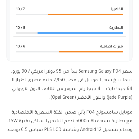
الكاميرا
7
/ 10
البطارية
8
/ 10
ميزات اضافية
6
/ 10
سعر Samsung Galaxy F04 يبدأ من 95 دولار امريكي / 90 يورو،
بينما يبلغ سعر الموبايل في مصر 2,950 جنيه مصري لطراز الـ
64 جيجا بايت + 4 جيجا رام. متوفر من الهاتف اللون الارجواني
(Jade Purple) واللون الأخضر (Opal Green).
موبايل سامسونج F04 يأتي ضمن الفئة السعرية الأقتصادية
مع بطارية بسعة 5000mAh تدعم الشحن السلكي بقدرة 15W،
ونظام تشغيل Android 12 وشاشة PLS LCD بقياس 6.5 بوصة.