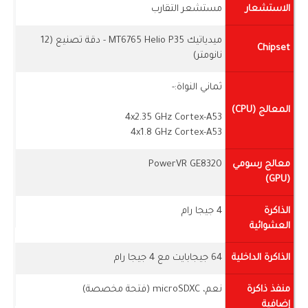
الاستشعار
مستشعر التقارب
ميدياتيك MT6765 Helio P35 - دقة تصنيع (12
Chipset
نانومتر)
ثماني النواة:-
المعالج (CPU)
4x2.35 GHz Cortex-A53
4x1.8 GHz Cortex-A53
معالج رسومي
PowerVR GE8320
(GPU)
الذاكرة
4 جيجا رام
العشوائية
الذاكرة الداخلية
64 جيجابايت مع 4 جيجا رام
منفذ ذاكرة
نعم، microSDXC (فتحة مخصصة)
إضافية