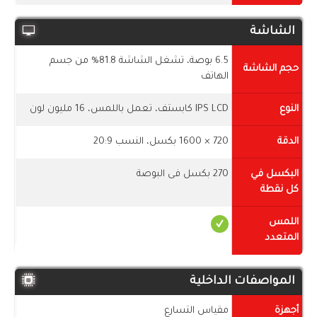
الشاشة
6.5 بوصة، تشغل الشاشة 81.8% من جسم
حجم الشاشة
الهاتف
النوع
IPS LCD كابستف، تعمل باللمس، 16 مليون لون
الدقة
720 × 1600 بكسل، النسب 20:9
البكسل في
270 بكسل فى البوصة
كل نقطة
اللمس
المتعدد
المواصفات الداخلية
أجهزة
مقياس التسارع