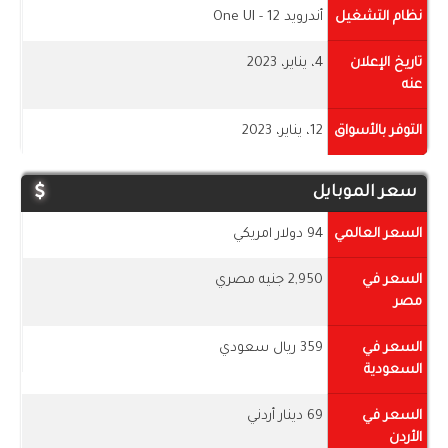
نظام التشغيل
أندرويد 12 - One UI
تاريخ الإعلان
4، يناير، 2023
عنه
التوفر بالأسواق
12، يناير، 2023
سعر الموبايل
السعر العالمي
94 دولار امريكي
السعر في
2,950 جنيه مصري
مصر
السعر في
359 ريال سعودي
السعودية
السعر في
69 دينار أردني
الأردن