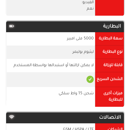
الفيديو:
نعم
البطارية
سعة البطارية
5000 ملى امبير
نوع البطارية
ليثيوم بوليمر
قابلة للإزالة
لا يمكن ازالتها أو استبدالها بواسطة المستخدم
الشحن السريع
ميزات أخرى
شحن 15 واط سلكي
للبطارية
الاتصالات
الشبكات
GSM / HSPA / LTE