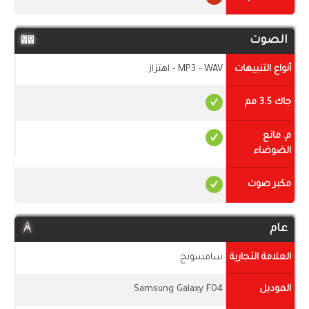
الصوت
أنواع التنبيهات
MP3 - WAV - اهتزاز
جاك 3.5 مم
م. مانع
الضوضاء
مكبر صوت
عام
العلامة التجارية
سامسونج
الموديل
Samsung Galaxy F04