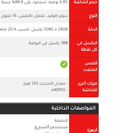
حجم الشاشة
6.85 بوصة، تستحوذ على 88.8% نسبة الشاشة إلى جسم الموبايل
النوع
سوبر اموليد، تعمل باللمس، 16 مليون لون
الدقة
2408 × 1080 بكسل، النسب 20:9 ratio
البكسل في
388 بكسل في البوصة
كل نقطة
اللمس
المتعدد
ميزات أخرى
- معدل التحديث 120 هرتز
للشاشة
- HDR10+
المواصفات الداخلية
البصمة
مستشعر ﺍﻟﺘﺴﺎﺭﻉ
أجهزة