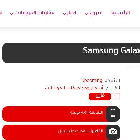
الرئيسية
اندرويد
اخبار
مقارنات الموبايلات
ه
Samsung Gala
الشركة:
Upcoming
القسم:
أسعار ومواصفات الموبايلات
قارن
الشاشة
:
6.61 بوصة
الكاميرا
:
2+50 ميجا بيكسل