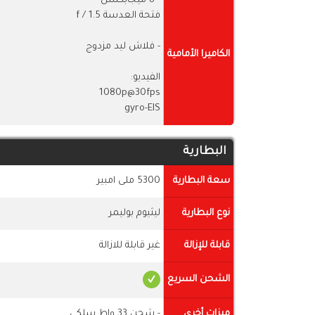
- 8 ميجابكسل
فتحة العدسة f / 1.5
- فلاش ليد مزدوج
الكاميرا الأمامية
الفيديو:
1080p@30fps
gyro-EIS
البطارية
سعة البطارية
5300 ملى امبير
نوع البطارية
ليثيوم بوليمر
قابلة للإزالة
غير قابلة للازالة
الشحن السريع
ميزات أخرى
- شحن 33 واط سلكي