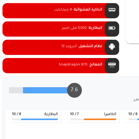
الذاكرة العشوائية
:
8 جيجابايت
البطارية
:
5300 ملى امبير
نظام التشغيل
:
أندرويد 13
المعالج
:
Snapdragon 870
7.6
لس
8
/ 10
الكاميرا
7
/ 10
البطارية
8
/ 10