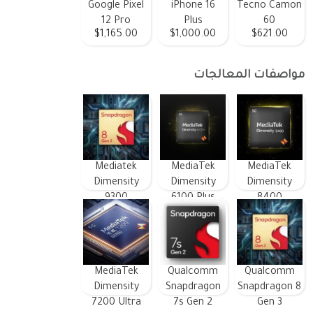
Google Pixel
iPhone 16
Tecno Camon
12 Pro
Plus
60
$1,165.00
$1,000.00
$621.00
مواصفات المعالجات
Mediatek
MediaTek
MediaTek
Dimensity
Dimensity
Dimensity
9300
6100 Plus
8400
MediaTek
Qualcomm
Qualcomm
Dimensity
Snapdragon
Snapdragon 8
7200 Ultra
7s Gen 2
Gen 3