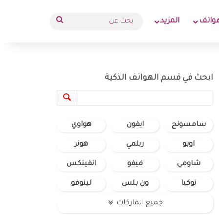
بحث
واتف
المزيد
عن
ابحث في قسم الهواتف الذكية
سامسونج
ايفون
هواوي
اوبو
ريلمي
هونر
شاومي
فيفو
انفينكس
نوكيا
ون بلس
لينوفو
جميع الماركات