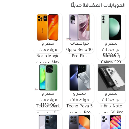
الموبايلات المضافة حديثًا
سعر و
مواصفات
سعر و
مواصفات
Oppo Reno 10
مواصفات
$500.00
Nokia Magic
Pro Plus
Samsung
Galaxy S23
Max عيوب و
FE ومميزات
مميزات
وعيوب
سعر و
سعر و
سعر و
مواصفات
مواصفات
مواصفات
$160.00
Tecno Spark
Tecno Pova 5
Infinix Note
50 Pro عيوب
Pro عيوب و
10C عيوب و
و مميزات
مميزات
مميزات