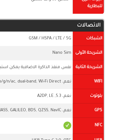
للبطارية
الاتصالات
الشبكات
GSM / HSPA / LTE / 5G
الشريحة الأولى
Nano Sim
الشريحة الثانية
نفس منفذ الذاكرة الاضافية يمكن استبد
WIFI
نعم، Wi-Fi 802.11 a/b/g/n/ac, dual-band, Wi-Fi Direct
بلوتوث
نعم، 5.3, A2DP, LE
GPS
نعم، GPS, GLONASS, GALILEO, BDS, QZSS, NavIC
NFC