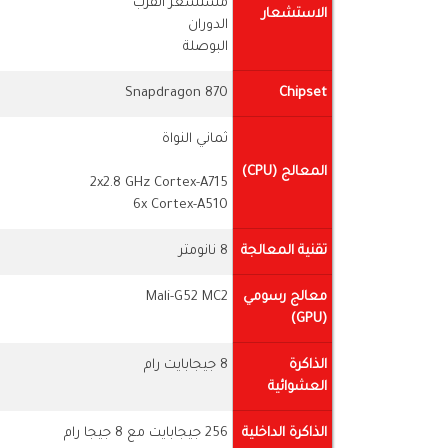
مستشعر القرب
الاستشعار
الدوران
البوصلة
Snapdragon 870
Chipset
ثماني النواة
المعالج (CPU)
2x2.8 GHz Cortex-A715
6x Cortex-A510
تقنية المعالجة
8 نانومتر
معالج رسومي
Mali-G52 MC2
(GPU)
الذاكرة
8 جيجابايت رام
العشوائية
الذاكرة الداخلية
256 جيجابايت مع 8 جيجا رام