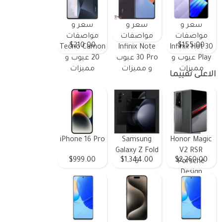
سعر و
سعر و
سعر و
مواصفات
مواصفات
مواصفات
$210.00
$155.00
Tecno Camon
Infinix Note
Infinix Hot 30
Play عيوب و
30 Pro عيوب
20 عيوب و
مميزات
و مميزات
مميزات
الاعلى تقييما
iPhone 16 Pro
Samsung
Honor Magic
Galaxy Z Fold
V2 RSR
$999.00
$1,344.00
$2,260.00
6
Porsche
Design