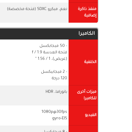
منفذ ذاكرة
نعم، ميكرو SDXC (فتحة مخصصة)
إضافية
الكاميرا
- 50 ميجابكسل
فتحة العدسة f / 1.9
(عريض)، 1 / ​​1.56 "
الخلفية
- 2 ميجابيكسل
120 درجة
ميزات أخرى
بانوراما، HDR
للكاميرا
1080p@30fps
الفيديو
gyro-EIS