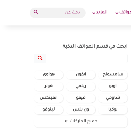
بحث
واتف
المزيد
عن
ابحث في قسم الهواتف الذكية
سامسونج
ايفون
هواوي
اوبو
ريلمي
هونر
شاومي
فيفو
انفينكس
نوكيا
ون بلس
لينوفو
جميع الماركات