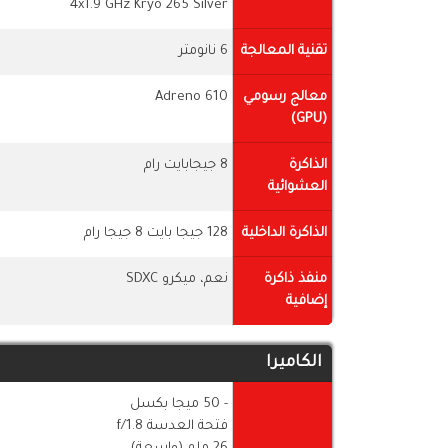
4x1.9 GHz Kryo 265 Silver
تقنية المعالجة
6 نانومتر
معالج رسومي
Adreno 610
(GPU)
الذاكرة
8 جيجابايت رام
العشوائية
الذاكرة الداخلية
128 جيجا بايت 8 جيجا رام
منفذ ذاكرة
نعم، ميكرو SDXC
إضافية
الكاميرا
- 50 ميجا بكسل
فتحة العدسة f/1.8