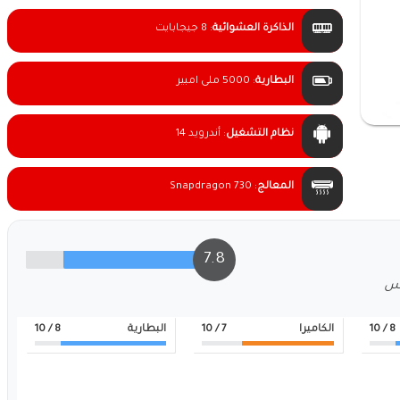
الذاكرة العشوائية
:
8 جيجابايت
البطارية
:
5000 ملى امبير
نظام التشغيل
:
أندرويد 14
المعالج
:
Snapdragon 730
7.8
لس
8
/ 10
الكاميرا
7
/ 10
البطارية
8
/ 10