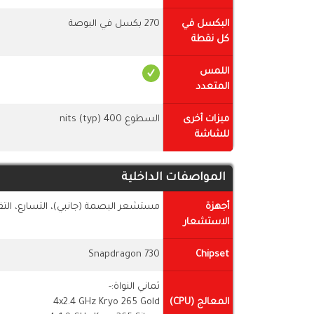
البكسل في
270 بكسل في البوصة
كل نقطة
اللمس
المتعدد
ميزات أخرى
السطوع 400 nits (typ)
للشاشة
المواصفات الداخلية
أجهزة
مستشعر البصمة (جانبي)، التسارع، التق
الاستشعار
Snapdragon 730
Chipset
ثماني النواة:-
المعالج (CPU)
4x2.4 GHz Kryo 265 Gold