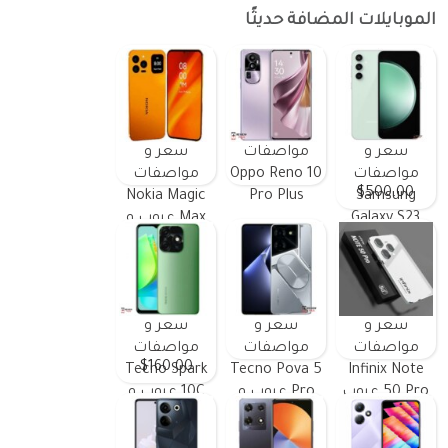
الموبايلات المضافة حديثًا
سعر و
مواصفات
سعر و
مواصفات
Oppo Reno 10
مواصفات
$500.00
Nokia Magic
Pro Plus
Samsung
Galaxy S23
Max عيوب و
FE ومميزات
مميزات
وعيوب
سعر و
سعر و
سعر و
مواصفات
مواصفات
مواصفات
$160.00
Tecno Spark
Tecno Pova 5
Infinix Note
50 Pro عيوب
Pro عيوب و
10C عيوب و
و مميزات
مميزات
مميزات