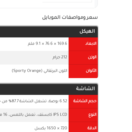
سعر ومواصفات الموبايل
الهيكل
الابعاد
169.6 × 76.6 × 9.1 ملم
الوزن
212 جرام
الألوان
اللون البرتقالي (Sporty Orange)
الشاشة
حجم الشاشة
6.52 بوصة، تشغل الشاشة 87.7% من جسم الهاتف
النوع
IPS LCD كابستف، تعمل باللمس، 16 مليون لون
الدقة
720 × 1650 بكسل