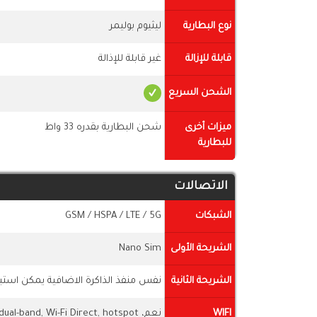
نوع البطارية
ليثيوم بوليمر
قابلة للإزالة
غير قابلة للإذالة
الشحن السريع
ميزات أخرى
شحن البطارية بقدره 33 واط
للبطارية
الاتصالات
الشبكات
GSM / HSPA / LTE / 5G
الشريحة الأولى
Nano Sim
الشريحة الثانية
نفس منفذ الذاكرة الاضافية يمكن استبد
WIFI
نعم، Wi-Fi 802.11 a/b/g/n/ac, dual-band, Wi-Fi Direct, hotspot