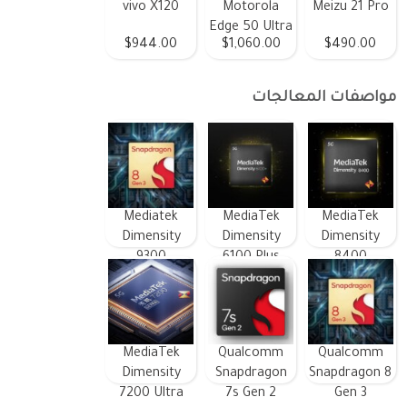
vivo X120
Motorola
Meizu 21 Pro
Edge 50 Ultra
$944.00
$1,060.00
$490.00
مواصفات المعالجات
Mediatek
MediaTek
MediaTek
Dimensity
Dimensity
Dimensity
9300
6100 Plus
8400
MediaTek
Qualcomm
Qualcomm
Dimensity
Snapdragon
Snapdragon 8
7200 Ultra
7s Gen 2
Gen 3