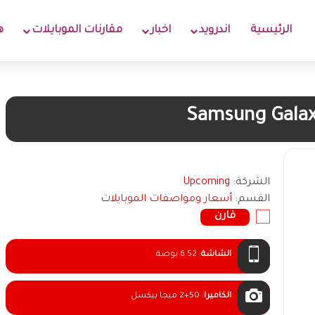
الرئيسية
اندرويد
اخبار
مقارنات الموبايلات
ه
Samsung Gala
الشركة:
Upcoming
القسم:
أسعار ومواصفات الموبايلات
قارن
الشاشة
:
6.52 بوصة
الكاميرا
:
2+50 ميجا بيكسل