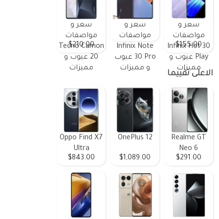
سعر و
سعر و
سعر و
مواصفات
مواصفات
مواصفات
$210.00
$155.00
Tecno Camon
Infinix Note
Infinix Hot 30
Play عيوب و
30 Pro عيوب
20 عيوب و
مميزات
و مميزات
مميزات
الاعلى تقييما
Oppo Find X7
OnePlus 12
Realme GT
Ultra
Neo 6
$843.00
$1,089.00
$291.00