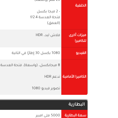
26 ملم (واسعة)
الخلفية
- 2 ميجا بكسل
فتحة العدسة f/2.4
(العمق)
ميزات أخرى
فلاش ليد، HDR
للكاميرا
الفيديو
1080 بكسل 30 إطارًا في الثانية
8 ميجابكسل، (واسعة)، فتحة العدسة f/2.2،
الكاميرا الأمامية
تدعم HDR
تصوير فيديو 1080
البطارية
سعة البطارية
5000 ملى امبير