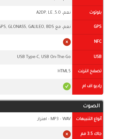
بلوتوث
نعم، 5.0, A2DP, LE
GPS
نعم، مع A-GPS, GLONASS, GALILEO, BDS
NFC
USB Type-C, USB On-The-Go
USB
تصفح انترنت
HTML5
راديو اف ام
الصوت
أنواع التنبيهات
MP3 - WAV - اهتزاز
جاك 3.5 مم