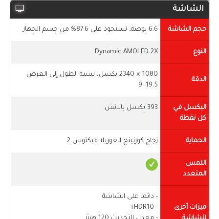
الشاشة
حجم الشاشة
6.6 بوصة، تستحوذ على 87.6% من جسم الجهاز
النوع
Dynamic AMOLED 2X
1080 × 2340 بكسل، نسبة الطول إلى العرض
الدقة
19.5: 9
البكسل في
393 بكسل بالانش
كل نقطة
الحماية
زجاج كورنينج الغوريلا فيكتوس 2
اللمس
المتعدد
- دائما على الشاشة
ميزات أخرى
- HDR10+
للشاشة
- معدل التحديث 120 هرتز