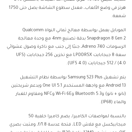
هرتز في وضع الألعاب، معدل سطوع الشاشة يصل حتى 1750
شمعة.
الموبايل يعمل بواسطة معالج ثماني النواة Qualcomm
Snapdragon 8 Gen 2 بدقة تصنيع 4nm مع وحدة معالجة
الرسومات Adreno 740، جنبًا إلى جنب مع ذاكرة وصول عشوائي
سعة 8 جيجابايت LPDDR5X مع تخزين 256 جيجابايت (UFS
4.0) / 512 جيجابايت (UFS 4.0).
يتم تشغيل Samsung S23 Plus بواسطة نظام التشغيل
Android 13 مع واجهة المستخدم One UI 5.1 ويدعم شريحتين
(نانو + نانو) وBluetooth 5.3 وWi-Fi 6E وNFC ومقاوم للغبار
والماء (IP68).
بالنسبة لمواصفات الكاميرا، يضم كاميرا خلفية 50
ميجابيكسل مع فلاش LED، فتحة عدسة f/1.8، ومثبت بصري