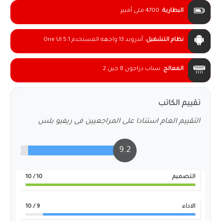
البطارية
:
4700 ملى أمبير
نظام التشغيل
:
أندرويد 13 واجهه المستخدم One UI 5.1
المعالج
:
سناب دراجون 8 جين 2
تقييم الكاتب
التقييم العام استنادا على المراجعيين فى ريفيو بلس
9.2
التصميم
10
/ 10
الاداء
9
/ 10