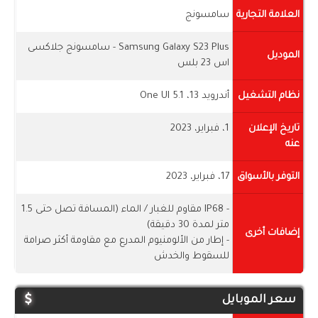
العلامة التجارية
سامسونج
Samsung Galaxy S23 Plus - سامسونج جلاكسى
الموديل
اس 23 بلس
نظام التشغيل
أندرويد 13، One UI 5.1
تاريخ الإعلان
1، فبراير، 2023
عنه
التوفر بالأسواق
17، فبراير، 2023
- IP68 مقاوم للغبار / الماء (المسافة تصل حتى 1.5
متر لمدة 30 دقيقة)
إضافات أخرى
- إطار من الألومنيوم المدرع مع مقاومة أكثر صرامة
للسقوط والخدش
سعر الموبايل