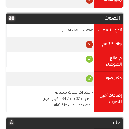
راديو اف ام
الصوت
أنواع التنبيهات
MP3 - WAV - اهتزاز
جاك 3.5 مم
م. مانع
الضوضاء
مكبر صوت
- مكبرات صوت ستيريو
إضافات أخرى
- صوت 32 بت / 384 كيلو هرتز
للصوت
- مضبوط بواسطة AKG
عام