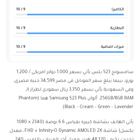
الكاميرا
9
/ 10
البطارية
9
/ 10
ميزات اضافية
9
/ 10
سامسونج S23 بلس يأتي بسعر 1,000 دولار امريكي / 1,200
يورو، بينما يبلغ سعر الموبايل في مصر 34,599 جنيه مصري،
وفي السعودية يأتي بسعر 3,350 ريال سعودي لطراز الـ
256GB/8GB RAM. ألوان Samsung S23 Plus هما (Phantom
Black – Cream – Green – Lavender).
يأتي الهاتف بشاشة كبيرة بقياس 6.6 بوصة (2340 × 1080
بكسل) شاشة FHD + Infinity-O Dynamic AMOLED 2X، معدل
تحديث تكيفي 48:120 هرتز، معدل أخذ العينات باللمس 240