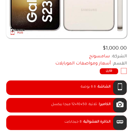
$1,000.00
الشركة:
سامسونج
القسم:
أسعار ومواصفات الموبايلات
قارن
الشاشة
:
6.6 بوصة
الكاميرا
:
ثلاثية: 50+10+12 ميجا بيكسل
الذاكرة العشوائية
:
8 جيجابايت