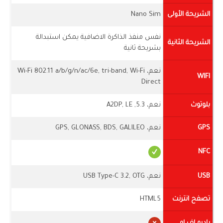
الشريحة الأولى
Nano Sim
نفس منفذ الذاكرة الاضافية يمكن استبدالة
الشريحة الثانية
بشريحة ثانية
نعم، Wi-Fi 802.11 a/b/g/n/ac/6e, tri-band, Wi-Fi
WIFI
Direct
بلوتوث
نعم، 5.3, A2DP, LE
GPS
نعم، GPS, GLONASS, BDS, GALILEO
NFC
USB
نعم، USB Type-C 3.2, OTG
تصفح انترنت
HTML5