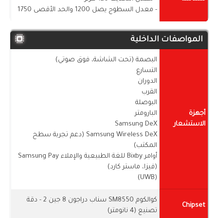
- معدل السطوح يصل 1200 والحد الأقصى 1750
المواصفات الداخلية
البصمة (تحت الشاشة، فوق صوتي)
التسارع
الدوران
القرب
البوصلة
أجهزة
البارومتر
الاستشعار
Samsung DeX
Samsung Wireless DeX (دعم تجربة سطح
المكتب)
أوامر Bixby للغة الطبيعية والإملاء Samsung Pay
(فيزا، ماستر كارد)
(UWB)
كوالكوم SM8550 سناب دراجون 8 جين 2 - دقة
Chipset
تصنيع (4 نانومتر)