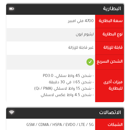
البطارية
سعة البطارية
4700 ملي امبير
نوع البطارية
ليثيوم ايون
قابلة للإزالة
غير قابلة للإزالة
الشحن السريع
- شحن 45 واط سلكي، PD3.0
ميزات أخرى
- شحن 65٪ في 30 دقيقة
للبطارية
- شحن 15 واط لاسلكي (Qi / PMA)
- شحن 4.5 واط عكس لاسلكي
الاتصالات
الشبكات
GSM / CDMA / HSPA / EVDO / LTE / 5G