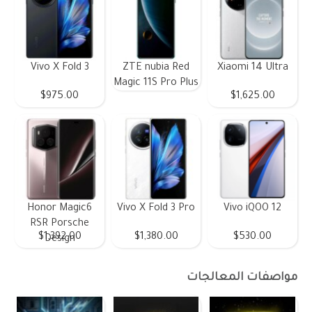
Vivo X Fold 3
ZTE nubia Red
Xiaomi 14 Ultra
Magic 11S Pro Plus
$975.00
$1,625.00
Honor Magic6
Vivo X Fold 3 Pro
Vivo iQOO 12
RSR Porsche
$1,392.00
$1,380.00
$530.00
Design
مواصفات المعالجات