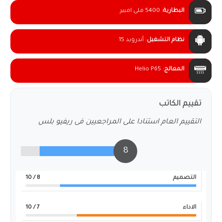
البطارية
:
5400 ملى امبير
نظام التشغيل
:
أندرويد 15
المعالج
:
Helio P65
تقييم الكاتب
التقييم العام استنادا على المراجعيين فى ريفيو بلس
8
التصميم
8
/ 10
الاداء
7
/ 10