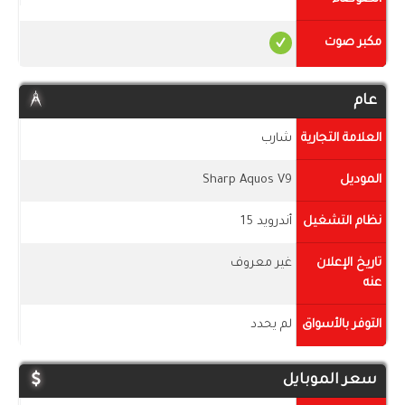
مكبر صوت
عام
العلامة التجارية
شارب
الموديل
Sharp Aquos V9
نظام التشغيل
أندرويد 15
تاريخ الإعلان
غير معروف
عنه
التوفر بالأسواق
لم يحدد
سعر الموبايل