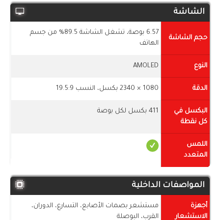
الشاشة
6.57 بوصة، تشغل الشاشة 89.5% من جسم
حجم الشاشة
الهاتف
النوع
AMOLED
الدقة
1080 × 2340 بكسل، النسب 19.5:9
البكسل في
411 بكسل لكل بوصة
كل نقطة
اللمس
المتعدد
المواصفات الداخلية
أجهزة
مستشعر بصمات الأصابع، التسارع، الدوران،
الاستشعار
القرب، البوصلة