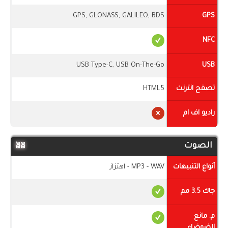
GPS, GLONASS, GALILEO, BDS
GPS
NFC
USB Type-C, USB On-The-Go
USB
تصفح انترنت
HTML5
راديو اف ام
الصوت
أنواع التنبيهات
MP3 - WAV - اهتزاز
جاك 3.5 مم
م. مانع
الضوضاء