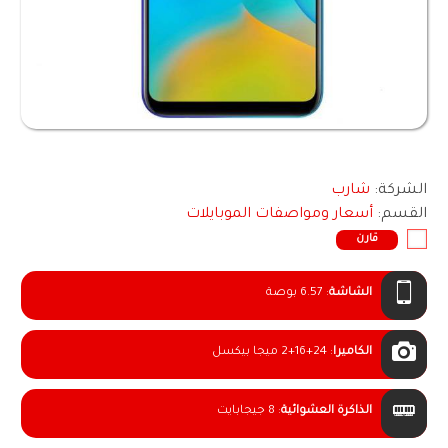
الشركة:
شارب
القسم:
أسعار ومواصفات الموبايلات
قارن
الشاشة
:
6.57 بوصة
الكاميرا
:
2+16+24 ميجا بيكسل
الذاكرة العشوائية
:
8 جيجابايت