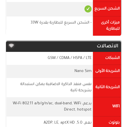
الشحن السريع
ميزات أخرى
- الشحن السريع للبطارية بقدرة 33W
للبطارية
الاتصالات
الشبكات
GSM / CDMA / HSPA / LTE
الشريحة الأولى
Nano Sim
نفس منفذ الذاكرة الاضافية يمكن استبدالة
الشريحة الثانية
بشريحة ثانية
يدعم، Wi-Fi 802.11 a/b/g/n/ac, dual-band, WiFi
WIFI
Direct, hotspot
بلوتوث
نعم، 5.0, A2DP, LE, aptX HD