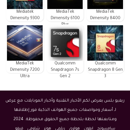
Mediatek
MediaTek
MediaTek
Dimensity 9300
Dimensity 6100
Dimensity 8400
Plus
MediaTek
Qualcomm
Qualcomm
Dimensity 7200
Snapdragon 7s
Snapdragon 8 Gen
Ultra
Gen 2
3
ريفيو بلس يعرض لكم الأخبار التقنية وأخبار الموبايلات مع عرض
لـ أسعار ومواصفات جميع الهواتف الذكية فور إطلاقها
ومتابعتها لحظة بلحظة جميع الحقوق محفوظة. 2024
سامسونج
ايفون
هواوي
ريلمي
هونر
شاومي
فيفو