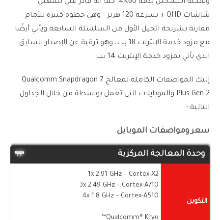
ويمكنه التسجيل بدقة 4K60. كما أنه قادر على تشغيل
شاشات QHD + بسرعة 120 هرتز – وهي خطوة كبيرة للأمام
مقارنة بشريحة الجيل الأول من السلسلة السابعة ويأتي أيضًا
مع مزود خدمة الإنترنت 18 بت، وهو ترقية عن الإصدار السابق
الذي يأتي بمزود خدمة الإنترنت 14 بت.
إليك المواصفات الكاملة لمعالج Qualcomm Snapdragon 7
Plus Gen 2 والموبايلات التي تعمل بواسطة من خلال الجداول
التالية:-
سعر ومواصفات الموبايل
وحدة المعالجة المركزية
1x 2.91 GHz – Cortex-X2
3x 2.49 GHz – Cortex-A710
4x 1.8 GHz – Cortex-A510
التكوين
Qualcomm® Kryo™