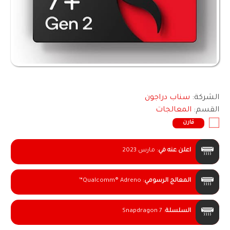
الشركة:
سناب دراجون
القسم:
المعالجات
قارن
اعلن عنه في
:
مارس 2023
المعالج الرسومي
:
Qualcomm® Adreno™
السلسلة
:
Snapdragon 7