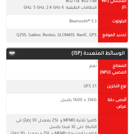
اللاسلكي (Wi-
802.11a, 802.11ax
Fi)
النطاقات الطيفية: 6 GHz, 5 GHz, 2.4 GHz
البلوتوث
Bluetooth® 5.3
تحديد الموقع
QZSS, Galileo, Beidou, GLONASS, NavIC, GPS
الوسائط المتعددة (ISP)
المعالج
نعم
العصبي (NPU)
نوع التخزين
UFS 3.1
أقصى دقة
3360 × 1600 بكسل
عرض
كاميرا ثلاثية (MFNR و ZSL بمعدل 30 إطارًا في
الثانية): حتى 32 ميجا بكسل
الكاميرا المزدوجة (MFNR و ZSL و بمعدل 30 إطارًا