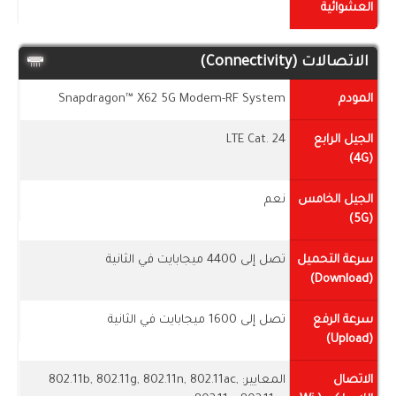
العشوائية
الاتصالات (Connectivity)
المودم
Snapdragon™ X62 5G Modem-RF System
الجيل الرابع
LTE Cat. 24
(4G)
الجيل الخامس
نعم
(5G)
سرعة التحميل
تصل إلى 4400 ميجابايت في الثانية
(Download)
سرعة الرفع
تصل إلى 1600 ميجابايت في الثانية
(Upload)
الاتصال
المعايير: 802.11b, 802.11g, 802.11n, 802.11ac,