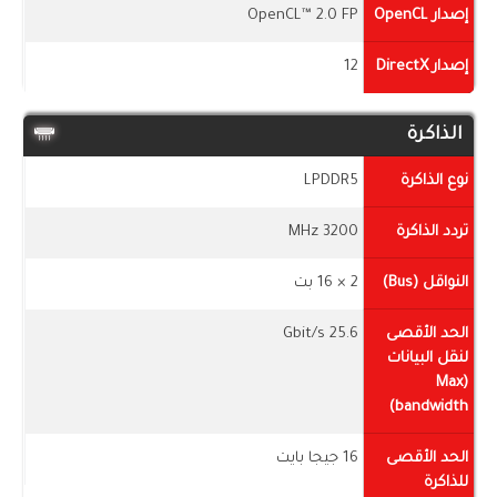
إصدار OpenCL
OpenCL™ 2.0 FP
إصدار DirectX
12
الذاكرة
نوع الذاكرة
LPDDR5
تردد الذاكرة
3200 MHz
النواقل (Bus)
2 × 16 بت
الحد الأقصى
25.6 Gbit/s
لنقل البيانات
(Max
bandwidth)
الحد الأقصى
16 جيجا بايت
للذاكرة