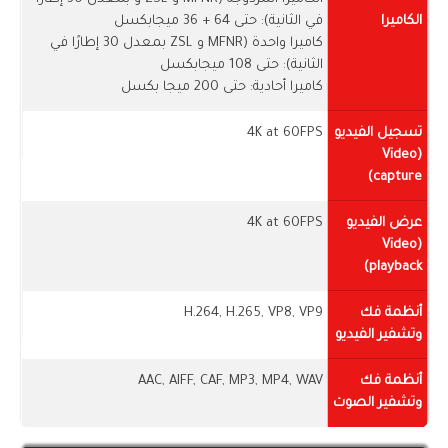
الكاميرا
في الثانية): حتى 64 + 36 ميجابكسل
كاميرا واحدة (MFNR و ZSL بمعدل 30 إطارًا في
الثانية): حتى 108 ميجابكسل
كاميرا أحادية: حتى 200 ميجا بكسل
تسجيل الفيديو
4K at 60FPS
(Video
capture)
عرض الفيديو
4K at 60FPS
(Video
playback)
أنظمة فك
H.264, H.265, VP8, VP9
وتشفير الفيديو
أنظمة فك
AAC, AIFF, CAF, MP3, MP4, WAV
وتشفير الصوت