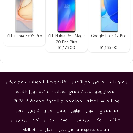
ZTE nubia Z70S Pro
ZTE Nubia Red Magic
Google Pixel 12 Pro
20 Pro Plus
$1,176.00
$1,165.00
ريفيو بلس يعرض لكم الأخبار التقنية وأخبار الموبايلات مع عرض
لـ أسعار ومواصفات جميع الهواتف الذكية فور إطلاقها
ومتابعتها لحظة بلحظة جميع الحقوق محفوظة. 2024
سامسونج
ايفون
هواوي
ريلمي
هونر
شاومي
فيفو
انفينكس
نوكيا
ون بلس
لينوفو
اسوس
تكنو
تي سي ال
سياسة الخصوصية
من نحن
اتصل بنا
Melbet