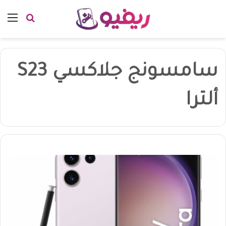
بحث عن
الق
سامسونج جلاكسي S23
ألترا