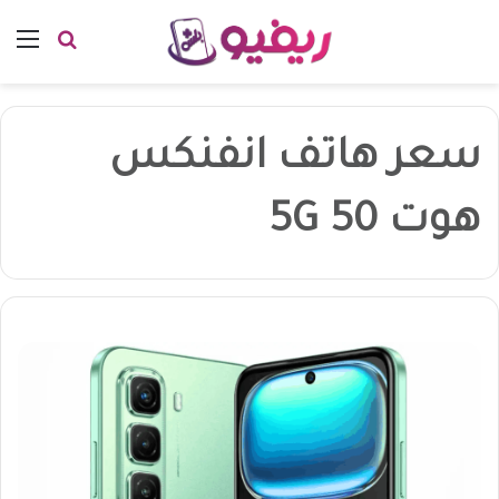
بحث عن
الق
سعر هاتف انفنكس
هوت 50 5G